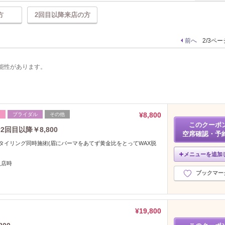
方
2回目以降来店の方
前へ
2/3ペ
能性があります。
¥8,800
フ
ブライダル
その他
このクーポ
回目以降￥8,800
空席確認・予
タイリング同時施術(眉にパーマをあてず黄金比をとってWAX脱
メニューを追加
入店時
ブックマー
¥19,800