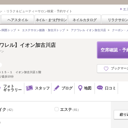
エ
ン ・リラク＆ビューティーサロン検索・予約サイト
ヘアスタイル
ネイル・まつげサロン
ネイルカタログ
リラクサロ
ン関西トップ
>
エステサロン姫路・加古川トップ
>
アクワレル イオン加古川店
>
クーポン・
【アクワレル】イオン加古川店
空席確認・予
テン
ブックマー
６１５－１ イオン加古川店１階
り徒歩10分
フォト
スタッフ
ブログ
地図
口コミ
ギャラリー
イク
エステ
（42）
（81）