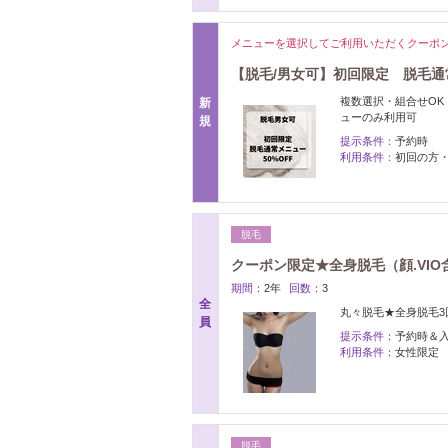
メニューを選択してご利用いただくクーポ
【脱毛/男女可】初回限定 脱毛通
複数選択・組合せOK
新
ューのみ利用可
規
提示条件：
予約時
利用条件：
初回の方
脱毛
クーポン限定★全身脱毛（顔.VIO含
期間：
2年
回数：
3
全
丸々脱毛★全身脱毛3回
員
提示条件：
予約時＆
利用条件：
女性限定
脱毛