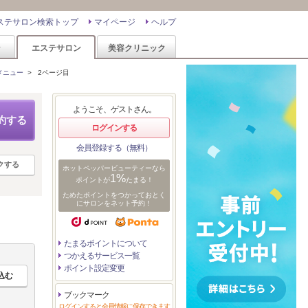
ステサロン検索トップ
マイページ
ヘルプ
ン
エステサロン
美容クリニック
メニュー
>
2ページ目
ようこそ、ゲストさん。
約する
ログインする
会員登録する（無料）
クする
ホットペッパービューティーなら
1%
ポイントが
たまる！
ためたポイントをつかっておとく
にサロンをネット予約！
たまるポイントについて
つかえるサービス一覧
ポイント設定変更
ブックマーク
ログインすると会員情報に保存できます