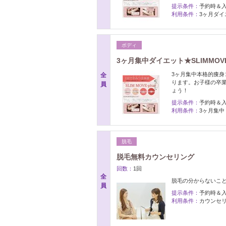
提示条件：
予約時＆
利用条件：
3ヶ月ダイ
ボディ
3ヶ月集中ダイエット★SLIMMOVE半
3ヶ月集中本格的痩身
全
ります。お子様の卒
員
ょう！
提示条件：
予約時＆
利用条件：
3ヶ月集中
脱毛
脱毛無料カウンセリング
回数：
1回
全
脱毛の分からないこ
員
提示条件：
予約時＆
利用条件：
カウンセ