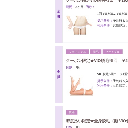
クーポン限定VIO脱毛×3回 ￥19,8
期間：
3ヶ月
回数：
1
全
1回￥8,800→￥6,600
員
提示条件：
予約時＆
利用条件：
女性限定
フェイシャル
脱毛
ブライダル
クーポン限定★VIO脱毛×5回 ￥27
回数：
1回
全
VIO脱毛5回コース(通常
員
提示条件：
予約時＆
利用条件：
女性限定
脱毛
都度払い限定★全身脱毛（顔.VIO含
回数：
1回