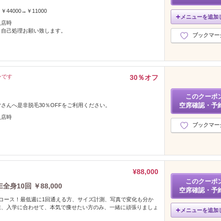
4000→￥11000
メニューを追加
入店時
。自己処理お願い致します。
ブックマー
ンです
30％オフ
このクーポ
空席確認・予
さんへ是非脱毛30％OFFをご利用ください。
入店時
ブックマー
¥88,000
このクーポ
身10回 ￥88,000
空席確認・予
コース！最低週に1回通える方、サイズ計測、写真で変化も分か
業、入学に合わせて、本気で痩せたい方のみ、一緒に頑張りましょ
メニューを追加