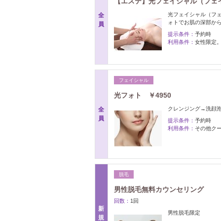
【エステ】光フェイシャル（フェイ
光フェイシャル（フ
全
ォトでお肌の深部か
員
提示条件：
予約時
利用条件：
女性限定
フェイシャル
光フォト ￥4950
クレンジング→洗顔
全
員
提示条件：
予約時
利用条件：
その他ク
脱毛
男性脱毛無料カウンセリング
回数：
1回
新
男性脱毛限定
規