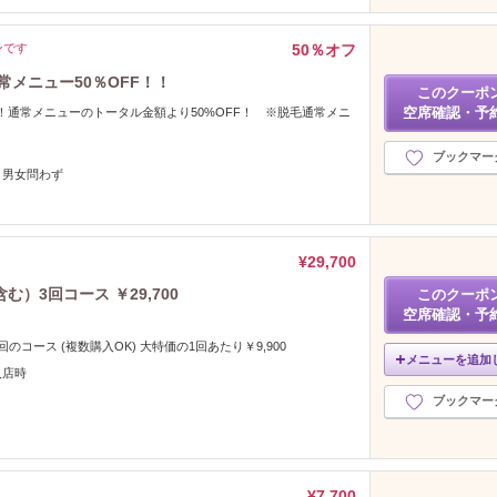
ンです
50％オフ
常メニュー50％OFF！！
このクーポ
空席確認・予
！通常メニューのトータル金額より50%OFF！ ※脱毛通常メニ
ブックマー
・男女問わず
¥29,700
む）3回コース ￥29,700
このクーポ
空席確認・予
のコース (複数購入OK) 大特価の1回あたり￥9,900
メニューを追加
入店時
ブックマー
¥7,700