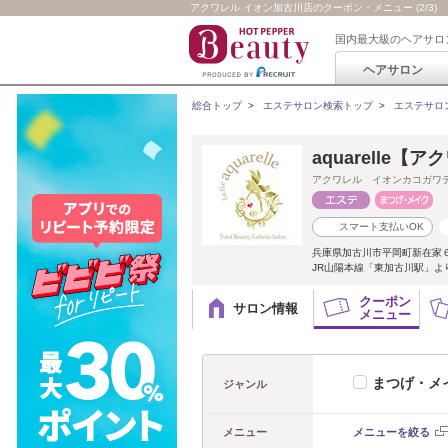
アクワレル イオン加古川店のクーポン・メニュー (2/3)
国内最大級のヘアサロ
ヘアサロン
総合トップ
>
エステサロン検索トップ
>
エステサロ
aquarelle
アクワレル イオンカコガワ
スマート支払いOK
兵庫県加古川市平岡町新在家
JR山陽本線「東加古川駅」よ
クーポン
サロン情報
メニュー
まつげ・メ
ジャンル
メニュー
メニューを絞る