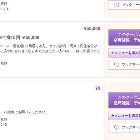
入店時
ブックマー
エット
¥55,000
このクーポ
身10回 ￥55,000
空席確認・予
コース！最低週に1回通える方、サイズ計測、写真で変化も分か
業、入学に合わせてなど本気で痩せたい方のみ、一緒に頑張りまし
メニューを追加
入店時
ブックマー
¥0
このクーポ
空席確認・予
と、相談何でも聞いてください！
メニューを追加
入店時
リング
ブックマー