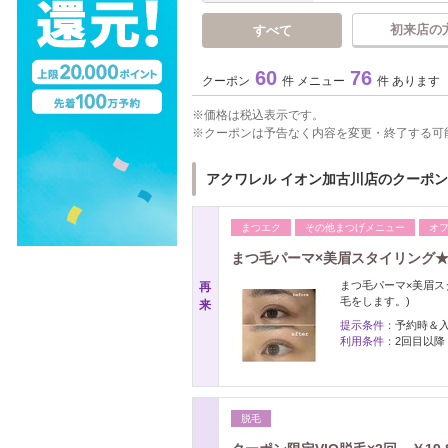
初来店の
すべて
60
76
クーポン
件 メニュー
件 あります
価格は税込表示です。
クーポンは予告なく内容を変更・終了する可
アクワレル イオン加古川店のクーポン
まつエク
その他まつげメニュー
オ
まつ毛パーマ×美眉スタイリング★2
まつ毛パーマ×美眉ス
再
毛をします。)
来
提示条件：
予約時＆
利用条件：
2回目以降
脱毛