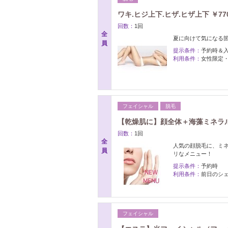
ワキ.ヒジ上下.ヒザ.ヒザ上下 ￥77
回数：
1回
全
夏に向けて気になる箇所
員
提示条件：
予約時＆
利用条件：
女性限定
フェイシャル
脱毛
【乾燥肌に】顔全体＋海藻ミネラルパッ
回数：
1回
全
人気の顔脱毛に、ミ
員
リなメニュー！
提示条件：
予約時
利用条件：
前日のシ
フェイシャル