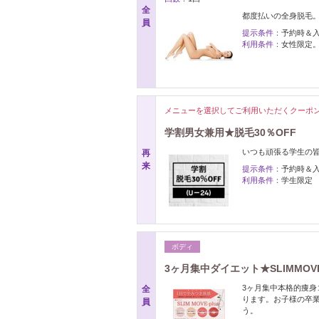
全
都度払いの全身脱毛。￥4
員
提示条件：
予約時＆
利用条件：
女性限定
メニューを選択してご利用いただくクーポ
学割男女兼用★脱毛30％OFF
いつも頑張る学生の皆
再
来
提示条件：
予約時＆
利用条件：
学生限定
ボディ
3ヶ月集中ダイエット★SLIMMOVE全
3ヶ月集中本格的痩身
全
ります。お子様の卒
員
う。