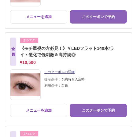
メニューを追加
このクーポンで予約
まつエク
《モチ重視の方必見！》￥LEDフラット140本/ラ
全
員
イト硬化で低刺激＆高持続◎
¥10,500
このクーポンの詳細
提示条件：
予約時＆入店時
利用条件：
全員
メニューを追加
このクーポンで予約
まつエク