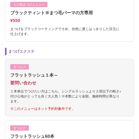
その他まつげメニュー
ブラックティント※まつ毛パーマの方専用
¥550
まつげをブラックコーティングでそめ、自然に濃くはっきりした目元に
仕上げます。
まつげエクステ
まつエク
フラットラッシュ１本～
要問い合わせ
１本単位でつけたい方はこちら。シングルラッシュより２倍以下の軽さ♪
付け心地がとっても良く大人気！※本数により金額、施術時間が異なり
ます。
※このメニューはネット予約対象外です。
まつエク
フラットラッシュ60本