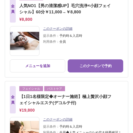
人気NO1【男の清潔感UP】毛穴洗浄×小顔フェイ
全
員
シャル】60分￥11,000→￥8,800
¥8,800
このクーポンの詳細
提示条件：
予約時＆入店時
利用条件：
全員
メニューを追加
このクーポンで予約
フェイシャル
バストケア
【1日1名様限定◆オーナー施術】極上贅沢小顔フ
全
員
ェイシャルエステ(デコルテ付)
¥19,800
このクーポンの詳細
提示条件：
予約時＆入店時
利用条件：
全員◆人気メニューのため空き枠要確認！