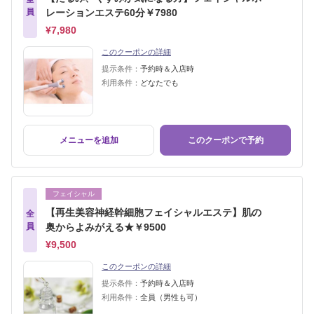
員
レーションエステ60分￥7980
¥7,980
このクーポンの詳細
提示条件：
予約時＆入店時
利用条件：
どなたでも
メニューを追加
このクーポンで予約
フェイシャル
【再生美容神経幹細胞フェイシャルエステ】肌の
全
員
奥からよみがえる★￥9500
¥9,500
このクーポンの詳細
提示条件：
予約時＆入店時
利用条件：
全員（男性も可）