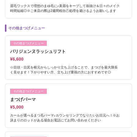
眉毛ワックスで理想のまゆ毛に♪美眉をキープして垢抜け＆日々のメイク
時間短縮◎※ご来店の際は2週間程自己処理を避けるようお願いします
その他まつげメニュー
その他まつげメニュー
パリジェンヌラッシュリフト
¥6,600
☆目頭・目尻を根元からしっかり立ち上げることで、まつげを最大限長
く見せます！下がりやすい方、立ち上げ重視の方におすすめです◎
その他まつげメニュー
まつげパーマ
¥5,000
カールが選べるまつ毛パーマ♪カウンセリングでなりたいお目元へ！※お
決まりのロッドがある場合お電話にてお問い合わせください