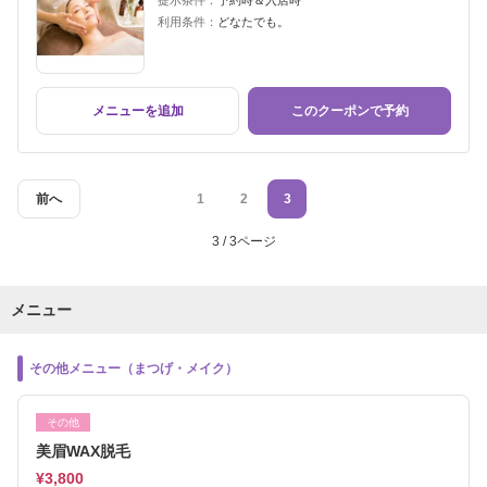
提示条件：
予約時＆入店時
利用条件：
どなたでも。
メニューを追加
このクーポンで予約
前へ
1
2
3
3 / 3ページ
メニュー
その他メニュー（まつげ・メイク）
その他
美眉WAX脱毛
¥3,800