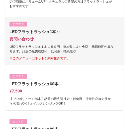
ので簡単にボリュームUP！ナチュラルご希望の方はフラットラッシュが
おすすめです
まつエク
LEDフラットラッシュ1本～
要問い合わせ
LEDフラットラッシュ１本１５０円～※本数により金額、施術時間が異な
ります。話題の最先端技術！低刺激・持続性◎
※このメニューはネット予約対象外です。
まつエク
LEDフラットラッシュ60本
¥7,500
【LEDボリューム60本】話題の最先端技術！低刺激・持続性◎施術後か
ら水濡れOK！オイルクレンジングOK！
まつエク