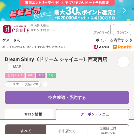
国内最大級の
サロン予約サイト
ブックマーク
ログイン
ゲストさん
ポイントを表示する
ポイントが1%たまる！
ポイントはサロン予約でつかえる！
Dream Shiny《ドリーム シャイニー》西葛西店
MAP
まつげ･ﾒｲｸ
ﾈｲﾙ
ｴｽﾃ
ﾘﾗｸ
スマート支払いOK
空席確認・予約する
サロン情報
クーポン・メニュー
2回目以降
すべて
初来店の方
来店の方