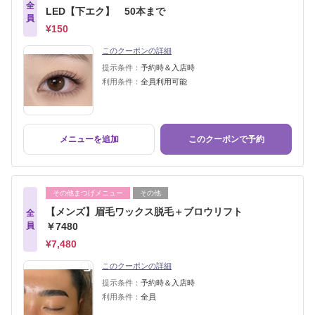
全
LED【下エク】 50本まで
員
¥150
このクーポンの詳細
提示条件：
予約時＆入店時
利用条件：
全員利用可能
メニューを追加
このクーポンで予約
その他まつげメニュー
その他
【メンズ】眉毛ワックス脱毛＋ブロウリフト
全
員
￥7480
¥7,480
このクーポンの詳細
提示条件：
予約時＆入店時
利用条件：
全員