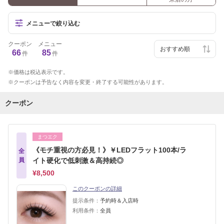
メニューで絞り込む
クーポン
メニュー
66
85
件
件
価格は税込表示です。
クーポンは予告なく内容を変更・終了する可能性があります。
クーポン
まつエク
《モチ重視の方必見！》￥LEDフラット100本/ラ
全
員
イト硬化で低刺激＆高持続◎
¥8,500
このクーポンの詳細
提示条件：
予約時＆入店時
利用条件：
全員