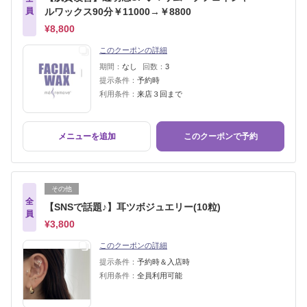
員
ルワックス90分￥11000→￥8800
¥8,800
このクーポンの詳細
期間：
なし
回数：
3
提示条件：
予約時
利用条件：
来店３回まで
メニューを追加
このクーポンで予約
その他
全
【SNSで話題♪】耳ツボジュエリー(10粒)
員
¥3,800
このクーポンの詳細
提示条件：
予約時＆入店時
利用条件：
全員利用可能