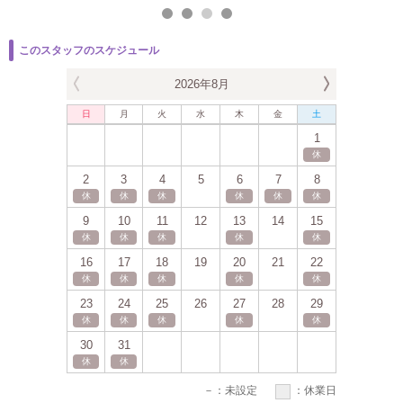
このスタッフのスケジュール
2026年8月
日
月
火
水
木
金
土
日
月
1
休
2
3
4
5
6
7
8
6
7
休
休
休
休
休
休
休
休
9
10
11
12
13
14
15
13
14
休
休
休
休
休
休
休
16
17
18
19
20
21
22
20
21
休
休
休
休
休
休
休
23
24
25
26
27
28
29
27
28
休
休
休
休
休
休
休
30
31
休
休
－
：未設定
：休業日