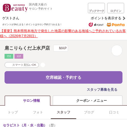
国内最大級の
サロン予約サイト
ブックマーク
ログイン
ゲストさん
ポイントを表示する
ポイントが1%たまる！
ポイントはサロン予約でつかえる！
【重要】熊本県熊本地方で発生した地震の影響のある地域へご予約されているお客
様へ（2026年7月28日）
肩こりらくだ上水戸店
MAP
ﾘﾗｸ
ｴｽﾃ
スマート支払いOK
空席確認・予約する
スタッフ募集を見る
クーポン・メニュー
サロン情報
トップ
フォト
スタッフ
ブログ
口コミ
セラピスト（月・水・出勤）
（歴）