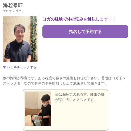
海老澤 匠
エビサワ タクミ
ヨガの経験で体の悩みを解決します！！
指名して予約する
休日をチェックする
腰の施術が得意です。ある程度の強さの施術もお任せ下さい。普段はヨガイン
ストラクターなので身体の事を熟知した上で施術させて頂きます。
ません。
頭は脳疲労のある方、睡眠の質
が悪い方にオススメです。