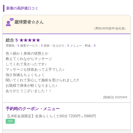
新着の高評価口コミ
蹴球愛者☆さん
（男性/30代前半/会社員）
総合
5
★
★
★
★
★
雰囲気：
5
接客サービス：
5
技術・仕上がり：
5
メニュー・料金：
5
色々細かく身体の状態とか
教えてくれながらマッサージ
してくれて良かったです♪
マッサージも技術あって上手でした♪
強さ加減もちょくちょく
聞いてくれて安心して施術を受けられました!!
お陰様で身体が軽くなりました♪
ありがとうございました！！
[投稿日] 2025/6/5
予約時のクーポン・メニュー
【LINE会員限定】全身らくらくだ60分 7200円→5980円
ﾘﾗｸ