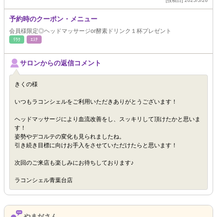
[投稿日] 2025/5/26
予約時のクーポン・メニュー
会員様限定◎ヘッドマッサージor酵素ドリンク１杯プレゼント
ﾘﾗｸ
ｴｽﾃ
サロンからの返信コメント
きくの様
いつもラコンシェルをご利用いただきありがとうございます！
ヘッドマッサージにより血流改善をし、スッキリして頂けたかと思いま
す！
姿勢やデコルテの変化も見られましたね。
引き続き目標に向けお手入をさせていただけたらと思います！
次回のご来店も楽しみにお待ちしております♪
ラコンシェル青葉台店
やまださん