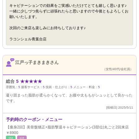
キャビテーションでの効果をご実感いただけてとても嬉しく思います♪
一緒に少しづつ焦らずに頑張れたらと思いますので今後ともよろしくお
願いいたします。
次回のご来店も楽しみにお待ちしております♪
ラコンシェル青葉台店
江戸っ子まきまきさん
（女性/40代/会社員）
総合
5
★
★
★
★
★
雰囲気：
5
接客サービス：
5
技術・仕上がり：
5
メニュー・料金：
5
凝り固まった脂肪が柔らかくなって、お腹や太ももがシュッとして良かった
です。
[投稿日] 2025/5/11
予約時のクーポン・メニュー
【痩身2回】美骨盤矯正+脂肪撃退キャビテーション(3部位)丸ごと2回来店
￥8900
ﾘﾗｸ
ｴｽﾃ