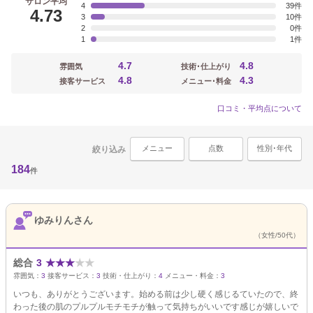
サロン平均
4
39
4.73
3
10
2
0
1
1
4.7
4.8
雰囲気
技術･仕上がり
4.8
4.3
接客サービス
メニュー･料金
口コミ・平均点について
メニュー
点数
性別･年代
絞り込み
184
件
ゆみりんさん
（女性/50代）
総合
3
★
★
★
★
★
雰囲気：
3
接客サービス：
3
技術・仕上がり：
4
メニュー・料金：
3
いつも、ありがとうございます。始める前は少し硬く感じるていたので、終
わった後の肌のプルプルモチモチが触って気持ちがいいです感じが嬉しいで