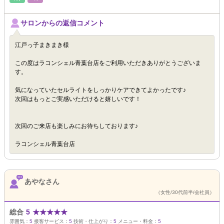
サロンからの返信コメント
江戸っ子まきまき様
この度はラコンシェル青葉台店をご利用いただきありがとうございま
す。
気になっていたセルライトをしっかりケアできてよかったです♪
次回はもっとご実感いただけると嬉しいです！
次回のご来店も楽しみにお待ちしております♪
ラコンシェル青葉台店
あやなさん
（女性/30代前半/会社員）
総合
5
★
★
★
★
★
雰囲気：
5
接客サービス：
5
技術・仕上がり：
5
メニュー・料金：
5