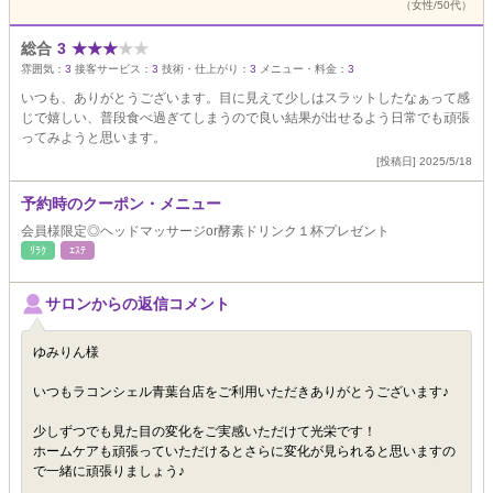
（女性/50代）
総合
3
★
★
★
★
★
雰囲気：
3
接客サービス：
3
技術・仕上がり：
3
メニュー・料金：
3
いつも、ありがとうございます。目に見えて少しはスラットしたなぁって感
じで嬉しい、普段食べ過ぎてしまうので良い結果が出せるよう日常でも頑張
ってみようと思います。
[投稿日] 2025/5/18
予約時のクーポン・メニュー
会員様限定◎ヘッドマッサージor酵素ドリンク１杯プレゼント
ﾘﾗｸ
ｴｽﾃ
サロンからの返信コメント
ゆみりん様
いつもラコンシェル青葉台店をご利用いただきありがとうございます♪
少しずつでも見た目の変化をご実感いただけて光栄です！
ホームケアも頑張っていただけるとさらに変化が見られると思いますの
で一緒に頑張りましょう♪