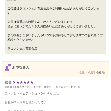
この度はラコンシェル青葉台店をご利用いただきありがとうございま
す！
先日は貴重なお時間をありがとうございました！
当店に通うかでたくさんお悩みいただきありがとうございました。
また機会がございましたらいつでもお待ちしておりますのでお気軽にご
相談くださいませ♪
ラコンシェル青葉台店
あやなさん
（女性/30代前半/会社員）
総合
5
★
★
★
★
★
雰囲気：
5
接客サービス：
5
技術・仕上がり：
5
メニュー・料金：
5
楽トレとキャビテーションをやりました。
お腹がスッキリし良かったです。