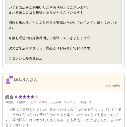
いつも当店をご利用いただきありがとうございます♪
また素敵な口コミ投稿もありがとうございます！
回数を重ねるごとにより効果を実感いただいていてとても嬉しく思いま
す♪
今後も理想のお身体目指して頑張っていきましょう◎
次のご来店もスタッフ一同心よりお待ちしております。
ラコンシェル青葉台店
ゆみりんさん
（女性/50代）
総合
4
★
★
★
★
★
雰囲気：
4
接客サービス：
4
技術・仕上がり：
5
メニュー・料金：
4
この間は二重顎をしました。終わった後はみてもわかる位スッキリしてて凄
い、初めてだったので変わらないかもと思っていたのでとても良かったで
す。耳の回りにはツボがたくさんあることも教えていただきました。ありが
とうございます。