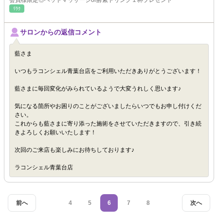
会員様限定◎ヘッドマッサージor酵素ドリンク１杯プレゼント
ﾘﾗｸ
サロンからの返信コメント
藍さま
いつもラコンシェル青葉台店をご利用いただきありがとうございます！
藍さまに毎回変化がみられているようで大変うれしく思います♪
気になる箇所やお困りのことがございましたらいつでもお申し付けくだ
さい。
これからも藍さまに寄り添った施術をさせていただきますので、引き続
きよろしくお願いいたします！
次回のご来店も楽しみにお待ちしております♪
ラコンシェル青葉台店
前へ
4
5
6
7
8
次へ