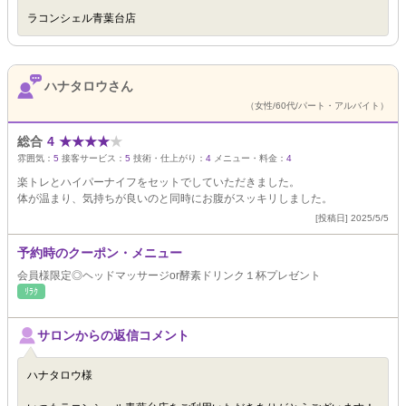
ラコンシェル青葉台店
ハナタロウさん
（女性/60代/パート・アルバイト）
総合
4
★
★
★
★
★
雰囲気：
5
接客サービス：
5
技術・仕上がり：
4
メニュー・料金：
4
楽トレとハイパーナイフをセットでしていただきました。
体が温まり、気持ちが良いのと同時にお腹がスッキリしました。
[投稿日] 2025/5/5
予約時のクーポン・メニュー
会員様限定◎ヘッドマッサージor酵素ドリンク１杯プレゼント
ﾘﾗｸ
サロンからの返信コメント
ハナタロウ様