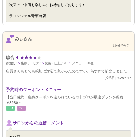
次回のご来店も楽しみにお待ちしております♪
ラコンシェル青葉台店
みぃさん
（女性/50代）
総合
4
★
★
★
★
★
雰囲気：
5
接客サービス：
5
技術・仕上がり：
5
メニュー・料金：
3
店員さんもとても親切に対応で良かったのですが、高すぎて断念しました…
[投稿日] 2025/5/17
予約時のクーポン・メニュー
【当日確約！痩身クーポンを迷われている方】プロが最適プランを提案
￥3980～
ﾘﾗｸ
ｴｽﾃ
サロンからの返信コメント
みぃ様