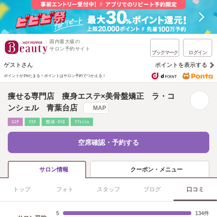
国内最大級の
サロン予約サイト
ブックマーク
ログイン
ゲストさん
ポイントを表示する
ポイントが1%たまる！
ポイントはサロン予約でつかえる！
痩せる専門店 痩身エステ×美骨盤矯正 ラ・コ
ンシェル 青葉台店
MAP
ｴｽﾃ
ﾘﾗｸ
整体･ｶｲﾛ
ﾘﾌﾚｯｼｭ
空席確認・予約する
クーポン・メニュー
サロン情報
トップ
フォト
スタッフ
ブログ
口コミ
5
134