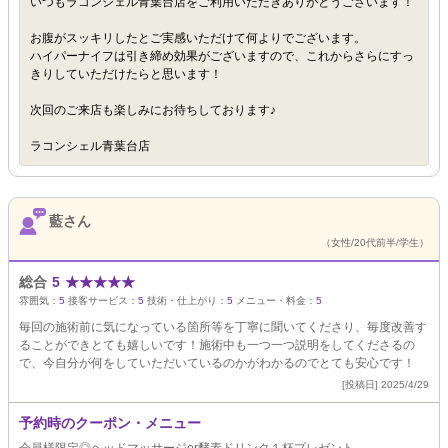
いつもラコンシェル青葉台店をご利用いただきありがとうございます！
お腹がスッキリしたとご実感いただけて何よりでございます。
ハイパーナイフは引き締め効果がございますので、これからさらにすっ
きりしていただけたらと思います！
次回のご来店も楽しみにお待ちしております♪
ラコンシェル青葉台店
藍さん
（女性/20代前半/学生）
総合
5
★
★
★
★
★
雰囲気：
5
接客サービス：
5
技術・仕上がり：
5
メニュー・料金：
5
毎回の施術前に気になっている箇所等を丁寧に聞いてくださり、毎度改善す
ることができとても嬉しいです！施術中も一つ一つ説明をしてくださるの
で、今自分が何をしていただいているのかがわかるのでとても安心です！
[投稿日] 2025/4/29
予約時のクーポン・メニュー