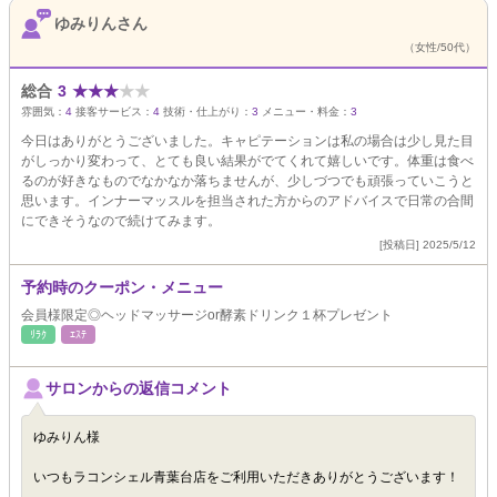
ゆみりんさん
（女性/50代）
総合
3
★
★
★
★
★
雰囲気：
4
接客サービス：
4
技術・仕上がり：
3
メニュー・料金：
3
今日はありがとうございました。キャピテーションは私の場合は少し見た目
がしっかり変わって、とても良い結果がでてくれて嬉しいです。体重は食べ
るのが好きなものでなかなか落ちませんが、少しづつでも頑張っていこうと
思います。インナーマッスルを担当された方からのアドバイスで日常の合間
にできそうなので続けてみます。
[投稿日] 2025/5/12
予約時のクーポン・メニュー
会員様限定◎ヘッドマッサージor酵素ドリンク１杯プレゼント
ﾘﾗｸ
ｴｽﾃ
サロンからの返信コメント
ゆみりん様
いつもラコンシェル青葉台店をご利用いただきありがとうございます！