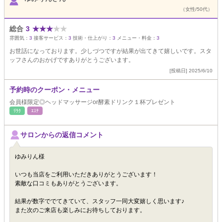
（女性/50代）
総合
3
★
★
★
★
★
雰囲気：
3
接客サービス：
3
技術・仕上がり：
3
メニュー・料金：
3
お世話になっております。少しづつですが結果が出てきて嬉しいです。スタ
ッフさんのおかげですありがとうございます。
[投稿日] 2025/6/10
予約時のクーポン・メニュー
会員様限定◎ヘッドマッサージor酵素ドリンク１杯プレゼント
ﾘﾗｸ
ｴｽﾃ
サロンからの返信コメント
ゆみりん様
いつも当店をご利用いただきありがとうございます！
素敵な口コミもありがとうございます。
結果が数字ででてきていて、スタッフ一同大変嬉しく思います♪
また次のご来店も楽しみにお待ちしております。