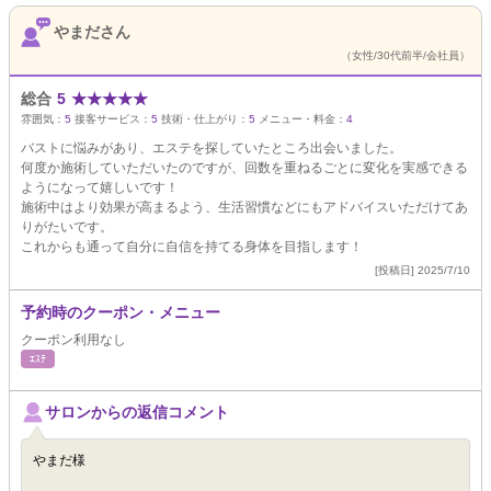
やまださん
（女性/30代前半/会社員）
総合
5
★
★
★
★
★
雰囲気：
5
接客サービス：
5
技術・仕上がり：
5
メニュー・料金：
4
バストに悩みがあり、エステを探していたところ出会いました。
何度か施術していただいたのですが、回数を重ねるごとに変化を実感できる
ようになって嬉しいです！
施術中はより効果が高まるよう、生活習慣などにもアドバイスいただけてあ
りがたいです。
これからも通って自分に自信を持てる身体を目指します！
[投稿日] 2025/7/10
予約時のクーポン・メニュー
クーポン利用なし
ｴｽﾃ
サロンからの返信コメント
やまだ様