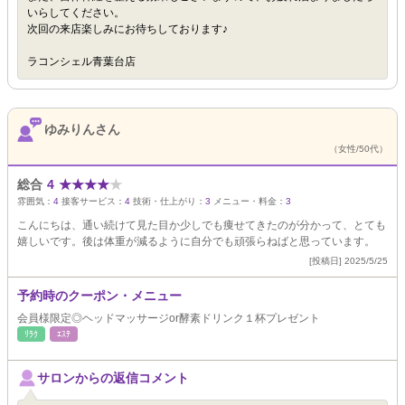
いらしてください。
次回の来店楽しみにお待ちしております♪
ラコンシェル青葉台店
ゆみりんさん
（女性/50代）
総合
4
★
★
★
★
★
雰囲気：
4
接客サービス：
4
技術・仕上がり：
3
メニュー・料金：
3
こんにちは、通い続けて見た目か少しでも痩せてきたのが分かって、とても
嬉しいです。後は体重が減るように自分でも頑張らねばと思っています。
[投稿日] 2025/5/25
予約時のクーポン・メニュー
会員様限定◎ヘッドマッサージor酵素ドリンク１杯プレゼント
ﾘﾗｸ
ｴｽﾃ
サロンからの返信コメント