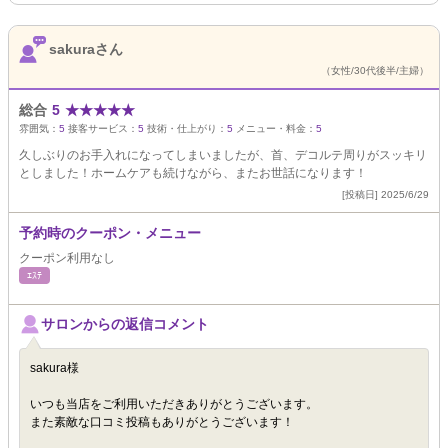
sakuraさん
（女性/30代後半/主婦）
総合
5
★
★
★
★
★
雰囲気：
5
接客サービス：
5
技術・仕上がり：
5
メニュー・料金：
5
久しぶりのお手入れになってしまいましたが、首、デコルテ周りがスッキリ
としました！ホームケアも続けながら、またお世話になります！
[投稿日] 2025/6/29
予約時のクーポン・メニュー
クーポン利用なし
ｴｽﾃ
サロンからの返信コメント
sakura様
いつも当店をご利用いただきありがとうございます。
また素敵な口コミ投稿もありがとうございます！