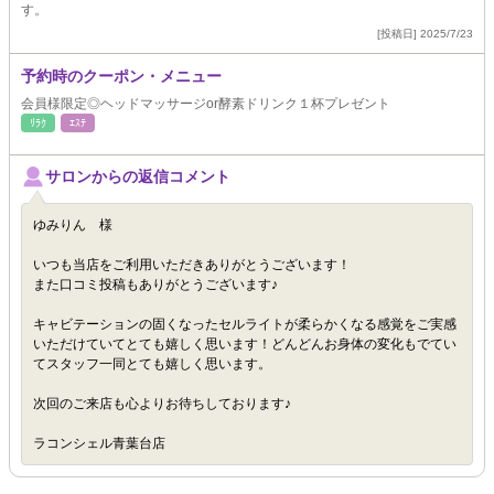
す。
[投稿日] 2025/7/23
予約時のクーポン・メニュー
会員様限定◎ヘッドマッサージor酵素ドリンク１杯プレゼント
ﾘﾗｸ
ｴｽﾃ
サロンからの返信コメント
ゆみりん 様
いつも当店をご利用いただきありがとうございます！
また口コミ投稿もありがとうございます♪
キャビテーションの固くなったセルライトが柔らかくなる感覚をご実感
いただけていてとても嬉しく思います！どんどんお身体の変化もでてい
てスタッフ一同とても嬉しく思います。
次回のご来店も心よりお待ちしております♪
ラコンシェル青葉台店