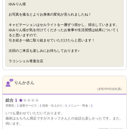
ゆみりん様
お写真を撮るとよりお身体の変化が見られましたね！
キャビテーションはセルライトを一層ずつ溶かし、排出していきます。
ゆみりん様が気を付けてくださったお食事や生活習慣は結果についてく
ると思いますので、
引き続き一緒に取り組ませていただけたらと思います！
次回のご来店も楽しみにお待ちしております♪
ラコンシェル青葉台店
りんかさん
（女性/50代/会社員）
総合
1
★
★
★
★
★
雰囲気：
1
接客サービス：
1
技術・仕上がり：
1
メニュー・料金：
1
いつも通わせていただいております。
施術はもちろん満足ですがスタッフさんとの会話も楽しかったです。また、
伺います。