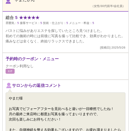
（女性/30代前半/会社員）
総合
5
★
★
★
★
★
雰囲気：
5
接客サービス：
5
技術・仕上がり：
5
メニュー・料金：
5
バストに悩みがありエステを探していたところ見つけました。
初めての施術の時には前後に写真を撮って比較でき、効果がわかりました。
痛みなどは全くなく、終始リラックスできました。
[投稿日] 2025/5/26
予約時のクーポン・メニュー
クーポン利用なし
ｴｽﾃ
サロンからの返信コメント
やまだ様
お写真でビフォーアフターを見比べると違いが一目瞭然でしたね！
月の最終ご来店時に都度お写真を撮ってまいりますので、
次回も楽しみにお待ちください！
また、自律神経を整える効果もございますので、お疲れ溜まりましたら