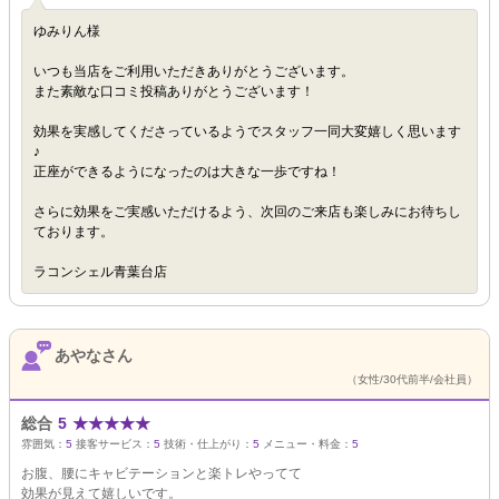
ゆみりん様
いつも当店をご利用いただきありがとうございます。
また素敵な口コミ投稿ありがとうございます！
効果を実感してくださっているようでスタッフ一同大変嬉しく思います
♪
正座ができるようになったのは大きな一歩ですね！
さらに効果をご実感いただけるよう、次回のご来店も楽しみにお待ちし
ております。
ラコンシェル青葉台店
あやなさん
（女性/30代前半/会社員）
総合
5
★
★
★
★
★
雰囲気：
5
接客サービス：
5
技術・仕上がり：
5
メニュー・料金：
5
お腹、腰にキャビテーションと楽トレやってて
効果が見えて嬉しいです。