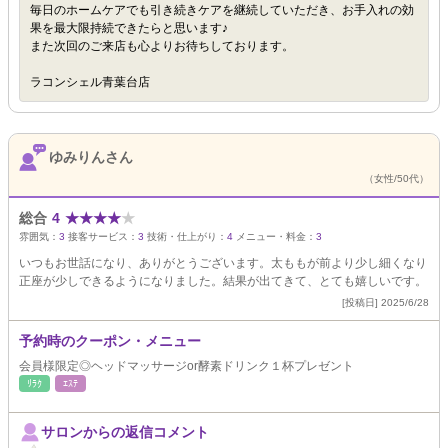
毎日のホームケアでも引き続きケアを継続していただき、お手入れの効
果を最大限持続できたらと思います♪
また次回のご来店も心よりお待ちしております。
ラコンシェル青葉台店
ゆみりんさん
（女性/50代）
総合
4
★
★
★
★
★
雰囲気：
3
接客サービス：
3
技術・仕上がり：
4
メニュー・料金：
3
いつもお世話になり、ありがとうございます。太ももが前より少し細くなり
正座が少しできるようになりました。結果が出てきて、とても嬉しいです。
[投稿日] 2025/6/28
予約時のクーポン・メニュー
会員様限定◎ヘッドマッサージor酵素ドリンク１杯プレゼント
ﾘﾗｸ
ｴｽﾃ
サロンからの返信コメント