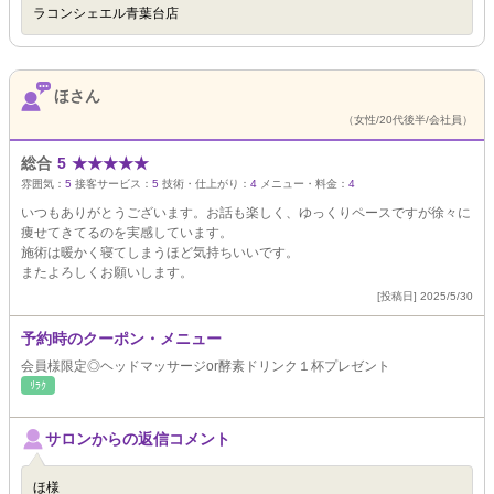
ラコンシェエル青葉台店
ほさん
（女性/20代後半/会社員）
総合
5
★
★
★
★
★
雰囲気：
5
接客サービス：
5
技術・仕上がり：
4
メニュー・料金：
4
いつもありがとうございます。お話も楽しく、ゆっくりペースですが徐々に
痩せてきてるのを実感しています。
施術は暖かく寝てしまうほど気持ちいいです。
またよろしくお願いします。
[投稿日] 2025/5/30
予約時のクーポン・メニュー
会員様限定◎ヘッドマッサージor酵素ドリンク１杯プレゼント
ﾘﾗｸ
サロンからの返信コメント
ほ様