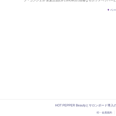
ラ・コンシェル 青葉台店(La Concier)の情報ならホットペッパ
ペ
HOT PEPPER Beautyとサロンボード導
ID・会員規約