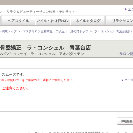
エ
ン ・リラク＆ビューティーサロン検索・予約サイト
ヘアスタイル
ネイル・まつげサロン
ネイルカタログ
リラクサロ
ン関東トップ
>
エステサロン三軒茶屋・二子玉川・溝の口トップ
>
ラ・コンシェル 青葉台店(La Co
美骨盤矯正 ラ・コンシェル 青葉台店
ツバンキョウセイ ラ・コンシェル アオバダイテン
サロン
とスムーズです。
ーポンの使い方」をご確認の上、適切にご利用ください。
クー
。ご注意ください。