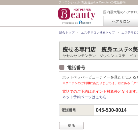
ラ・コンシェル 青葉台店(La Concier)の電話番号
国内最大級のヘアサロ
ヘアサロン
総合トップ
>
エステサロン検索トップ
>
エステサロ
痩せる専門店 痩身エステ×
ヤセルセンモンテン ソウシンエステ ビコ
電話番号
ホットペッパービューティーを見たと伝える
※クーポンのご利用にあたりましては、右にある「ク
電話でのご予約はポイント対象外となります
ネット予約ページはこちら
045-530-0014
電話番号