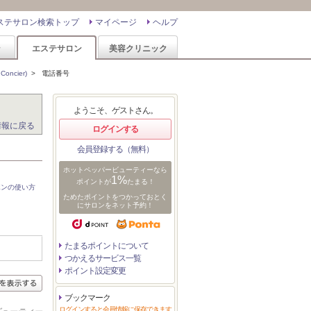
ステサロン検索トップ
マイページ
ヘルプ
ン
エステサロン
美容クリニック
ncier)
>
電話番号
ようこそ、ゲストさん。
情報に戻る
ログインする
会員登録する（無料）
ホットペッパービューティーなら
1%
ポイントが
たまる！
ポンの使い方
ためたポイントをつかっておとく
にサロンをネット予約！
たまるポイントについて
つかえるサービス一覧
ポイント設定変更
ブックマーク
ログインすると会員情報に保存できます