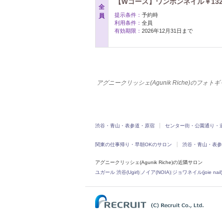
【Wコース】ワンホンネイル￥132
全
提示条件：
予約時
員
利用条件：
全員
有効期限：
2026年12月31日まで
アグニークリッシェ(Agunik Riche)のフ
渋谷・青山・表参道・原宿
センター街・公園通り・
関東の仕事帰り・早朝OKのサロン
渋谷・青山・表参
アグニークリッシェ(Agunik Riche)の近隣サロン
ユガール 渋谷(Ugirl)
|
ノイア(NOIA)
|
ジョワネイル(joie nail