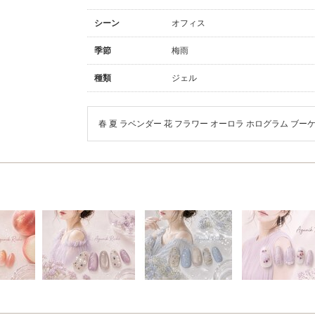
シーン
オフィス
季節
梅雨
種類
ジェル
春 夏 ラベンダー 花 フラワー オーロラ ホログラム ブー