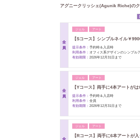
アグニークリッシェ(Agunik Riche)の
ジェル
アート
【Sコース】シンプルネイル￥990
全
提示条件：
予約時＆入店時
員
利用条件：
オフィス系デザインのシンプル
有効期限：
2026年12月31日まで
ジェル
アート
【Yコース】両手に4本アートがはい
全
提示条件：
予約時＆入店時
員
利用条件：
全員
有効期限：
2026年12月31日まで
ジェル
アート
【Rコース】両手に6本アートが入っ
全