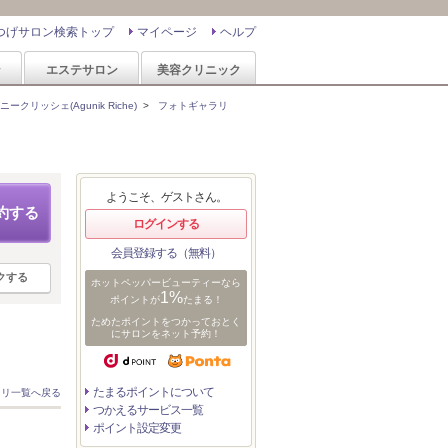
つげサロン検索トップ
マイページ
ヘルプ
ン
エステサロン
美容クリニック
ニークリッシェ(Agunik Riche)
>
フォトギャラリ
ようこそ、ゲストさん。
約する
ログインする
会員登録する（無料）
クする
ホットペッパービューティーなら
1%
ポイントが
たまる！
ためたポイントをつかっておとく
にサロンをネット予約！
たまるポイントについて
ラリ一覧へ戻る
つかえるサービス一覧
ポイント設定変更