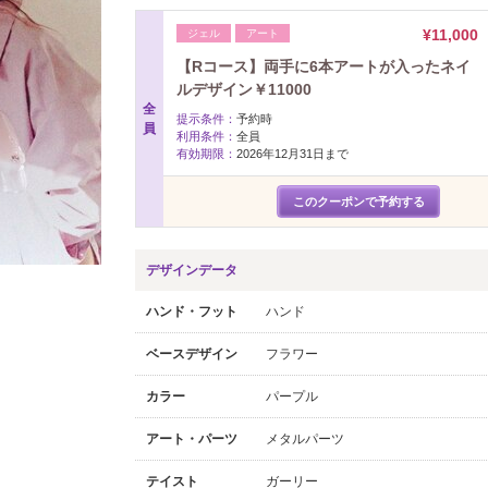
¥11,000
ジェル
アート
【Rコース】両手に6本アートが入ったネイ
ルデザイン￥11000
全
提示条件：
予約時
員
利用条件：
全員
有効期限：
2026年12月31日まで
このクーポンで予約する
デザインデータ
ハンド・フット
ハンド
ベースデザイン
フラワー
カラー
パープル
アート・パーツ
メタルパーツ
テイスト
ガーリー