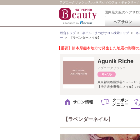
アグニークリッシェ(Agunik Riche)のフォトギャラリー
国内最大級のヘアサロ
ヘアサロン
総合トップ
>
ネイル・まつげサロン検索トップ
>
ネ
ー
>
【ラベンダーネイル】
【重要】熊本県熊本地方で発生した地震の影響のあ
Agunik Ri
アグニークリッシェ
東京都渋谷区渋谷１－3－18 
【渋谷表参道青山ネイル】ハチ
クーポン
サロン情報
メニュー
【ラベンダーネイル】