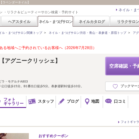
 / 【ラベンダーネイル】
ネイル・ま
ン ・リラク＆ビューティーサロン検索・予約サイト
ヘアスタイル
ネイル・まつげサロン
ネイルカタログ
リラクサロ
イル・まつげサロン関東トップ
>
ネイル・まつげサロン渋谷・青山・表参道・原宿トップ
>
アグ
る地域へご予約されているお客様へ（2026年7月28日）
che 【アグニークリッシェ】
空席確認・予
ビラ・モデルナA803
ブックマー
公口徒歩15分。B1番出口徒歩5分。表参道駅B2徒歩10分。
フォト
スタッフ
ブログ
地図
口コミ
ギャラリー
フォトギャ
おすすめクーポン