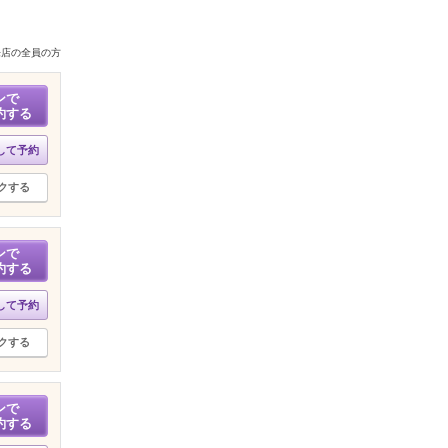
来店の全員の方
ンで
約する
して予約
クする
ンで
約する
して予約
クする
ンで
約する