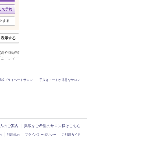
して予約
クする
を表示する
の写真や詳細情
ビューティー
規模プライベートサロン
手描きアートが得意なサロン
ド導入のご案内
掲載をご希望のサロン様はこちら
約
利用規約
プライバシーポリシー
ご利用ガイド