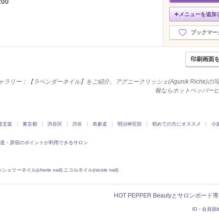
00
メニューを追加
ブックマー
印刷画面
ォトギャラリー：【ラベンダーネイル】をご紹介。アグニークリッシェ(Agunik Riche)
報ならホットペッパー
道玄坂
東京都
渋谷区
渋谷
表参道
明治神宮前
初めての方にオススメ
小
道・原宿のポイントが利用できるサロン
)
|
シェリーネイル(cherie nail)
|
ニコルネイル(nicole nail)
HOT PEPPER Beautyとサロンボー
ID・会員規