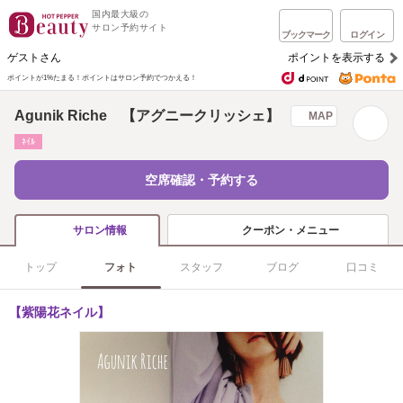
国内最大級の
サロン予約サイト
ブックマーク
ログイン
ゲストさん
ポイントを表示する
ポイントが1%たまる！
ポイントはサロン予約でつかえる！
Agunik Riche 【アグニークリッシェ】
MAP
ﾈｲﾙ
空席確認・予約する
クーポン・メニュー
サロン情報
トップ
フォト
スタッフ
ブログ
口コミ
【紫陽花ネイル】