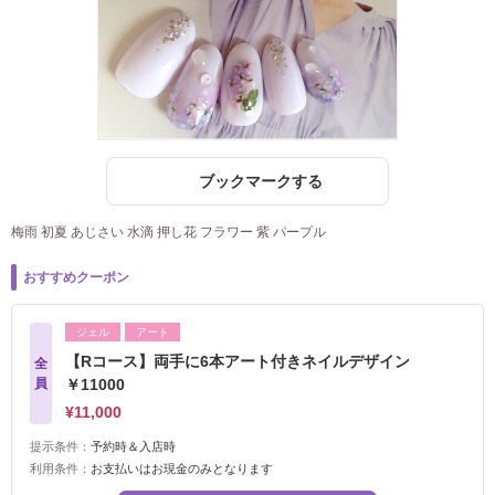
ブックマークする
梅雨 初夏 あじさい 水滴 押し花 フラワー 紫 パープル
おすすめクーポン
ジェル
アート
【Rコース】両手に6本アート付きネイルデザイン
全
員
￥11000
¥11,000
提示条件：
予約時＆入店時
利用条件：
お支払いはお現金のみとなります