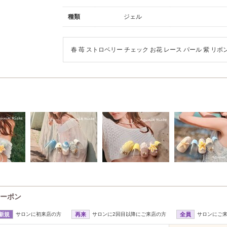
種類
ジェル
春 苺 ストロベリー チェック お花 レース パール 紫 リボ
クーポン
新規
サロンに初来店の方
再来
サロンに2回目以降にご来店の方
全員
サロンにご