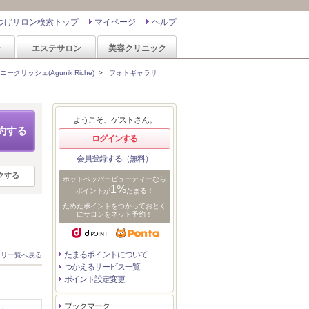
つげサロン検索トップ
マイページ
ヘルプ
ン
エステサロン
美容クリニック
ニークリッシェ(Agunik Riche)
>
フォトギャラリ
ようこそ、ゲストさん。
約する
ログインする
会員登録する（無料）
クする
ホットペッパービューティーなら
1%
ポイントが
たまる！
ためたポイントをつかっておとく
にサロンをネット予約！
たまるポイントについて
ラリ一覧へ戻る
つかえるサービス一覧
ポイント設定変更
ブックマーク