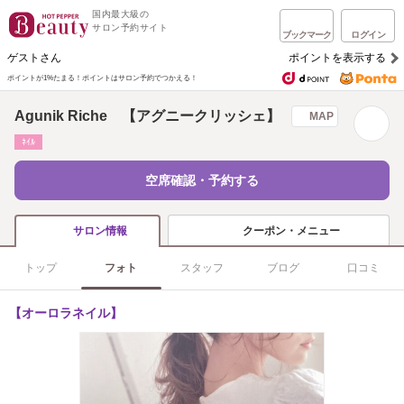
国内最大級の
サロン予約サイト
ブックマーク
ログイン
ゲストさん
ポイントを表示する
ポイントが1%たまる！
ポイントはサロン予約でつかえる！
Agunik Riche 【アグニークリッシェ】
MAP
ﾈｲﾙ
空席確認・予約する
クーポン・メニュー
サロン情報
トップ
フォト
スタッフ
ブログ
口コミ
【オーロラネイル】