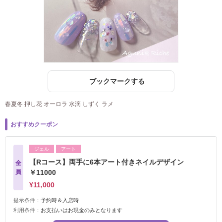
ブックマークする
春夏冬 押し花 オーロラ 水滴 しずく ラメ
おすすめクーポン
ジェル
アート
【Rコース】両手に6本アート付きネイルデザイン
全
員
￥11000
¥11,000
提示条件：
予約時＆入店時
利用条件：
お支払いはお現金のみとなります