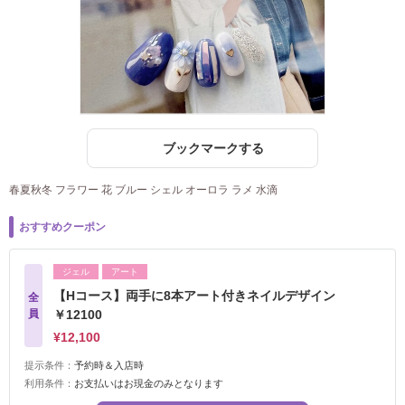
ブックマークする
春夏秋冬 フラワー 花 ブルー シェル オーロラ ラメ 水滴
おすすめクーポン
ジェル
アート
【Hコース】両手に8本アート付きネイルデザイン
全
員
￥12100
¥12,100
提示条件：
予約時＆入店時
利用条件：
お支払いはお現金のみとなります