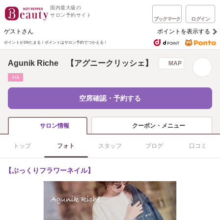
国内最大級の
サロン予約サイト
ブックマーク
ログイン
ゲストさん
ポイントを表示する
ポイントが1%たまる！
ポイントはサロン予約でつかえる！
Agunik Riche 【アグニークリッシェ】
MAP
ﾈｲﾙ
空席確認・予約する
クーポン・メニュー
サロン情報
トップ
フォト
スタッフ
ブログ
口コミ
【ぷっくりフラワーネイル】