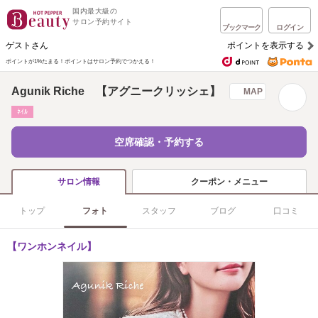
国内最大級の
サロン予約サイト
ブックマーク
ログイン
ゲストさん
ポイントを表示する
ポイントが1%たまる！
ポイントはサロン予約でつかえる！
Agunik Riche 【アグニークリッシェ】
MAP
ﾈｲﾙ
空席確認・予約する
クーポン・メニュー
サロン情報
トップ
フォト
スタッフ
ブログ
口コミ
【ワンホンネイル】