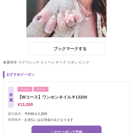
ブックマークする
春夏秋冬 マグフレンチ ストーン チーク リボン ピンク
おすすめクーポン
ジェル
アート
全
【Wコース】ワンホンネイル￥13200
員
¥13,200
提示条件：
予約時＆入店時
利用条件：
お支払いはお現金のみとなります
このクーポンで予約