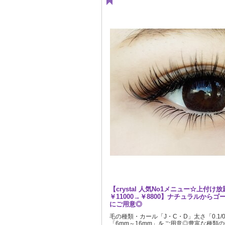
【crystal 人気No1メニュー☆上付け放
￥11000→￥8800】ナチュラルから
にご用意◎
毛の種類・カール「J・C・D」太さ「0.1/0.12
「6mm～16mm」をご用意◎豊富な種類