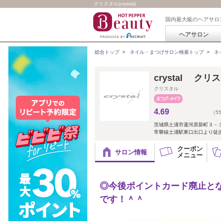
クリスタル(crystal)
国内最大級のヘアサロ
ヘアサロン
総合トップ
>
ネイル・まつげサロン検索トップ
>
ネ
crystal クリ
クリスタル
4.69
（5
茨城県土浦市蓮河原新町３－
常磐線土浦駅東口出口より徒
クーポン
サロン情報
メニュー
◎今後ポイントカード廃止と
です！＾＾