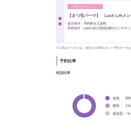
その他まつげメニュー
【まつ毛パーマ】 Lash Liftメ
再
提示条件：
予約時＆入店時
来
利用条件：
Lash Lift２回目以降のメンテナ
※人気のクーポンは、直近1カ月間のネット予約データ
予約比率
性別比率
女性
99
男性
1
%
未設定・そ