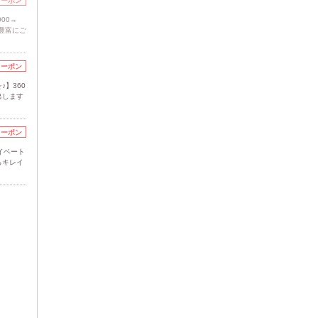
クーポン
000→
豊富にご
クーポン
】360
出します
クーポン
イベート
らキレイ