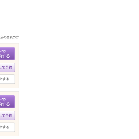
来店の全員の方
ンで
約する
して予約
クする
ンで
約する
して予約
クする