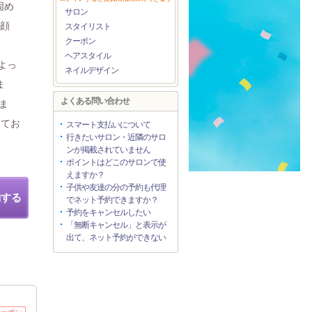
固め
サロン
洗顔
スタイリスト
クーポン
ヘアスタイル
よっ
ネイルデザイン
ま
よくある問い合わせ
ま
ってお
スマート支払いについて
行きたいサロン・近隣のサロ
ンが掲載されていません
ポイントはどこのサロンで使
えますか？
子供や友達の分の予約も代理
約する
でネット予約できますか？
予約をキャンセルしたい
「無断キャンセル」と表示が
出て、ネット予約ができない