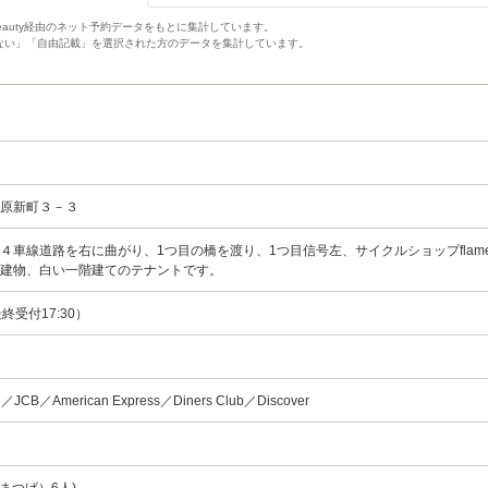
Beauty経由のネット予約データをもとに集計しています。
ない」「自由記載」を選択された方のデータを集計しています。
河原新町３－３
４車線道路を右に曲がり、1つ目の橋を渡り、1つ目信号左、サイクルショップflam
じ建物、白い一階建てのテナントです。
（最終受付17:30）
d／JCB／American Express／Diners Club／Discover