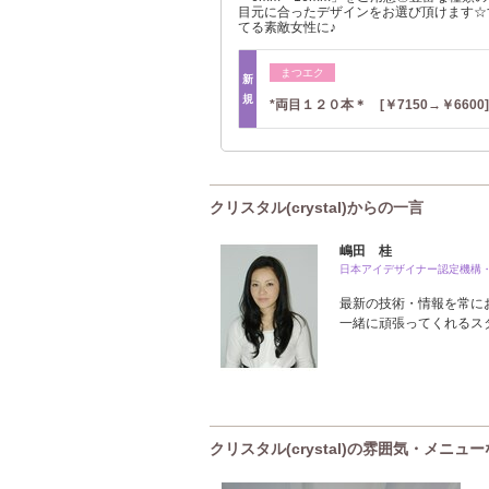
目元に合ったデザインをお選び頂けます☆
てる素敵女性に♪
まつエク
新
規
*両目１２０本＊ [￥7150→￥6600]
クリスタル(crystal)からの一言
嶋田 桂
日本アイデザイナー認定機構
最新の技術・情報を常に
一緒に頑張ってくれるス
クリスタル(crystal)の雰囲気・メニュ