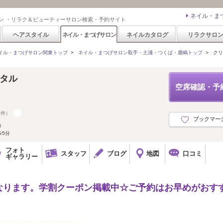
ネイル・ま
ン ・リラク＆ビューティーサロン検索・予約サイト
ヘアスタイル
ネイル・まつげサロン
ネイルカタログ
リラクサロ
イル・まつげサロン関東トップ
>
ネイル・まつげサロン取手・土浦・つくば・鹿嶋トップ
>
クリス
スタル
空席確認・予
5件）
ブックマー
３
歩5分
フォト
スタッフ
ブログ
地図
口コミ
ギャラリー
なります。学割クーポン掲載中☆ご予約はお早めがおす