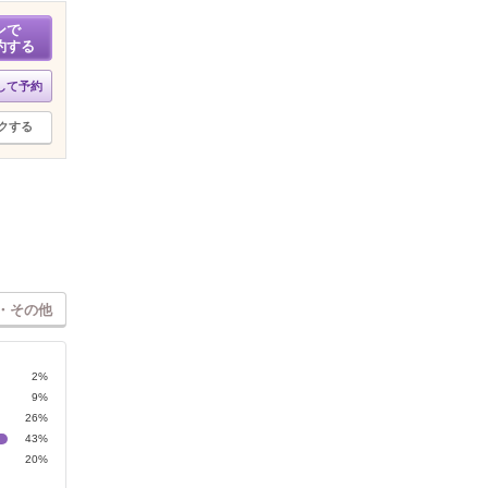
ンで
約する
して予約
クする
・その他
2%
9%
26%
43%
20%