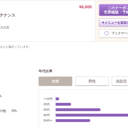
¥6,600
このクーポ
空席確認・予
ンテナンス
メニューを追加
ンスの方
ブックマー
をもとに集計しています。
年代比率
女性
男性
未設定
%
〜10代
20代
30代
の他
0
%
40代
50代〜