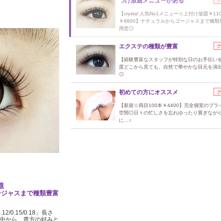
つけ放題メニューがある
【crystal 人気No1メニュー☆上付け放題￥11
￥8800】ナチュラルからゴージャスまで種類
用意◎
エクステの種類が豊富
【経験豊富なスタッフが特別な日のお手伝いを♪
度どこから見ても、自然で華やかな目元を演
◎
初めての方にオススメ
【新規☆両目100本￥4400】完全個室のプラ
空間◎日々の忙しさを忘れゆったり寛ぎなが
に…♪
題
ゴージャスまで種類豊富
/0.15/0.18」長さ
の中から、貴方の好みと