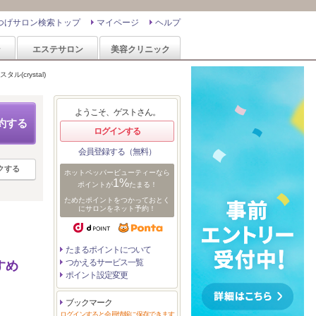
つげサロン検索トップ
マイページ
ヘルプ
ン
エステサロン
美容クリニック
タル(crystal)
ようこそ、ゲストさん。
約する
ログインする
会員登録する（無料）
クする
ホットペッパービューティーなら
1%
ポイントが
たまる！
ためたポイントをつかっておとく
にサロンをネット予約！
たまるポイントについて
つかえるサービス一覧
すめ
ポイント設定変更
ブックマーク
ログインすると会員情報に保存できます