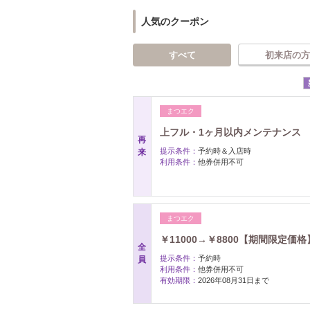
人気のクーポン
すべて
初来店の方
まつエク
上フル・1ヶ月以内メンテナンス
再
提示条件：
予約時＆入店時
来
利用条件：
他券併用不可
まつエク
￥11000→￥8800【期間限定価
全
提示条件：
予約時
員
利用条件：
他券併用不可
有効期限：
2026年08月31日まで