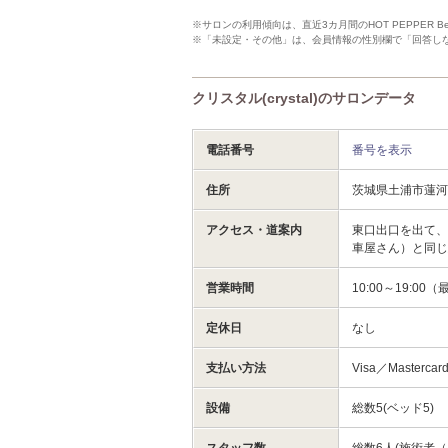
※サロンの利用傾向は、直近3カ月間のHOT PEPPER 
※「未設定・その他」は、会員情報の性別欄で「回答し
クリスタル(crystal)のサロンデータ
電話番号
番号を表示
住所
茨城県土浦市蓮
アクセス・道案内
東口出口を出て、
車屋さん）と同
営業時間
10:00～19:00
定休日
なし
支払い方法
Visa／Mastercar
設備
総数5(ベッド5)