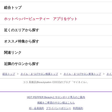
総合トップ
ホットペッパービューティー アプリをゲット
近くのエリアから探す
オススメ特集から探す
関連リンク
近隣のサロンから探す
総合トップ
ネイル・まつげサロン検索トップ
ネイル・まつげサロン東海トップ
ネイ
ココ 高畑店(Beautysalon COCO)のブログ「マイネイル♪」
HOT PEPPER Beautyとサロンボード導入のご案内
掲載をご希望のサロン様はこちら
ID・会員規約
プライバシーポリシー
利用規約