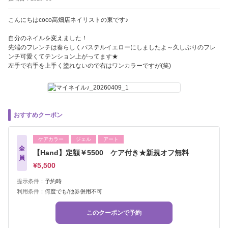
こんにちはcoco高畑店ネイリストの東です♪
自分のネイルを変えました！
先端のフレンチは春らしくパステルイエローにしましたよ～久しぶりのフレ
ンチ可愛くてテンション上がってます★
左手で右手を上手く塗れないので右はワンカラーですが(笑)
おすすめクーポン
ケアカラー
ジェル
アート
全
【Hand】定額￥5500 ケア付き★新規オフ無料
員
¥5,500
提示条件：
予約時
利用条件：
何度でも/他券併用不可
このクーポンで予約