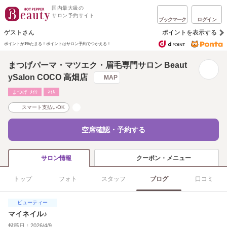
国内最大級の
サロン予約サイト
ブックマーク
ログイン
ゲストさん
ポイントを表示する
ポイントが1%たまる！
ポイントはサロン予約でつかえる！
まつげパーマ・マツエク・眉毛専門サロン Beaut
ySalon COCO 高畑店
MAP
まつげ･ﾒｲｸ
ﾈｲﾙ
スマート支払いOK
空席確認・予約する
クーポン・メニュー
サロン情報
トップ
フォト
スタッフ
ブログ
口コミ
ビューティー
マイネイル♪
投稿日：2026/4/9