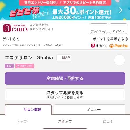
国内最大級の
サロン予約サイト
ブックマーク
ログイン
ゲストさん
ポイントを表示する
ポイントが1%たまる！
ポイントはサロン予約でつかえる！
エステサロン Sophia
MAP
ｴｽﾃ
まつげ･ﾒｲｸ
空席確認・予約する
スタッフ募集を見る
外部サイトに移動します
メニュー
サロン情報
トップ
スタッフ
口コミ