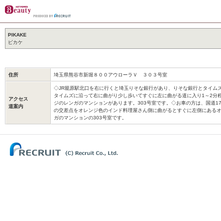
PIKAKE
ピカケ
住所
埼玉県熊谷市新堀８００アウローラＶ ３０３号室
◇JR籠原駅北口を右に行くと埼玉りそな銀行があり、りそな銀行とタイムズ
タイムズに沿って右に曲がり少し歩いてすぐに左に曲がる道に入り1～2分
アクセス
ジのレンガのマンションがあります。303号室です。◇お車の方は、国道1
道案内
の交差点をオレンジ色のインド料理屋さん側に曲がるとすぐに左側にあるオ
ガのマンションの303号室です。