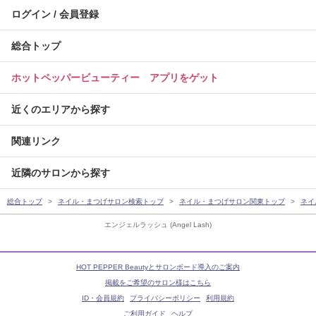
ログイン / 会員登録
総合トップ
ホットペッパービューティー アプリをゲット
近くのエリアから探す
関連リンク
近隣のサロンから探す
総合トップ
ネイル・まつげサロン検索トップ
ネイル・まつげサロン関東トップ
ネイ
エンジェルラッシュ (Angel Lash)
HOT PEPPER Beautyとサロンボード導入のご案内
掲載をご希望のサロン様はこちら
ID・会員規約
プライバシーポリシー
利用規約
ご利用ガイド
ヘルプ