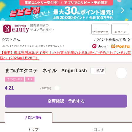
国内最大級の
サロン予約サイト
ブックマーク
ログイン
ゲストさん
ポイントを表示する
ポイントが1%たまる！
ポイントはサロン予約でつかえる！
【重要】熊本県熊本地方で発生した地震の影響のある地域へご予約されているお客
様へ（2026年7月28日）
まつげエクステ ネイル Angel Lash
MAP
まつげ･ﾒｲｸ
ﾈｲﾙ
4.21
（182件）
空席確認・予約する
サロン情報
トップ
口コミ