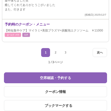
途中落ちました笑
癒してくれてありがとうございました
また、行きます
[投稿日] 2025/12/7
予約時のクーポン・メニュー
【時短集中ケア】マイラミ×美肌プラズマ×炭酸泡エクソソーム ￥11000
まつげ･ﾒｲｸ
ｴｽﾃ
1
2
3
次へ
1 / 3ページ
空席確認・予約する
クーポン情報
ブックマークする