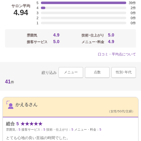
5
39
サロン平均
4
2
4.94
3
0
2
0
1
0
4.9
5.0
雰囲気
技術･仕上がり
5.0
4.9
接客サービス
メニュー･料金
口コミ・平均点について
メニュー
点数
性別･年代
絞り込み
41
件
サロンPick Up
かえるさん
（女性/50代/主婦）
総合
5
★
★
★
★
★
雰囲気：
5
接客サービス：
5
技術・仕上がり：
5
メニュー・料金：
5
とても心地の良い至福の時間でした。