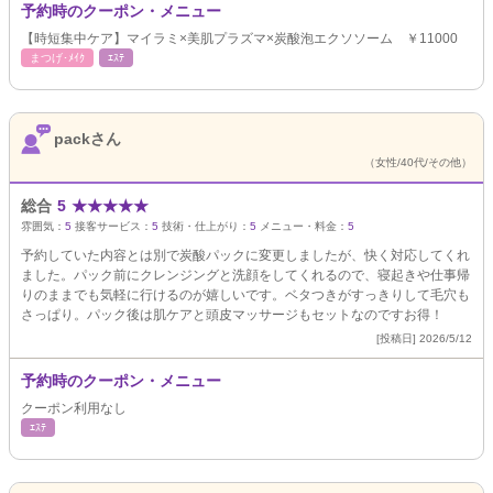
予約時のクーポン・メニュー
【時短集中ケア】マイラミ×美肌プラズマ×炭酸泡エクソソーム ￥11000
まつげ･ﾒｲｸ
ｴｽﾃ
packさん
（女性/40代/その他）
総合
5
★
★
★
★
★
雰囲気：
5
接客サービス：
5
技術・仕上がり：
5
メニュー・料金：
5
予約していた内容とは別で炭酸パックに変更しましたが、快く対応してくれ
ました。パック前にクレンジングと洗顔をしてくれるので、寝起きや仕事帰
りのままでも気軽に行けるのが嬉しいです。ベタつきがすっきりして毛穴も
さっぱり。パック後は肌ケアと頭皮マッサージもセットなのですお得！
[投稿日] 2026/5/12
予約時のクーポン・メニュー
クーポン利用なし
ｴｽﾃ