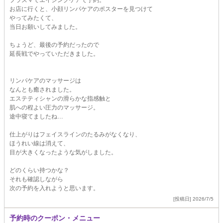
プラズマでエイジングケアで予約。
お店に行くと、小顔リンパケアのポスターを見つけて
やってみたくて、
当日お願いしてみました。
ちょうど、最後の予約だったので
延長戦でやっていただきました。
リンパケアのマッサージは
なんとも癒されました。
エステティシャンの滑らかな指感触と
肌への程よい圧力のマッサージ。
途中寝てましたね…
仕上がりはフェイスラインのたるみがなくなり、
ほうれい線は消えて、
目が大きくなったような気がしました。
どのくらい持つかな？
それも確認しながら
次の予約を入れようと思います。
[投稿日] 2026/7/5
予約時のクーポン・メニュー