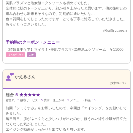
美肌プラズマと泡炭酸エクソソームも初めてでした。
全体的に肌のトーンが上がり、顔が引き上がったと思います。他の施術との
組み合わせも出来るそうなので、定期的に通いたいな…
色々質問をしてしまったのですが、とても丁寧に対応していただきました。
ありがとうございました。
[投稿日] 2026/1/4
予約時のクーポン・メニュー
【時短集中ケア】マイラミ×美肌プラズマ×炭酸泡エクソソーム ￥11000
まつげ･ﾒｲｸ
ｴｽﾃ
かえるさん
（女性/40代）
総合
5
★
★
★
★
★
雰囲気：
5
接客サービス：
5
技術・仕上がり：
5
メニュー・料金：
5
前回『シミくすみ』をお願いしたので、今回は『エイジング』をお願いして
みました。
施日当日、肌がふっくらと少しハリが出たのか、ほうれい線や小皺が目立た
なくなった気がしました。
エイジング効果がしっかりと出ていると思います。