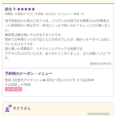
総合
5
★
★
★
★
★
雰囲気：
5
接客サービス：
5
技術・仕上がり：
5
メニュー・料金：
5
地下鉄改札から地上に出て１分、バツグンの立地ですが商業ビルの1番奥ま
った美容院の一角なので、本当にこっちで良いのか？ちょっとだけ迷いまし
た。
施術室は靴を脱いで上がるスタイルです。
初めての利用だったのでほとんどお任せでしたが、細かいオーダーにも応じ
ていただけそうです。
落ち着いた雰囲気で、リクライニングチェアも快適です。
ステキに仕上げていただき、ありがとうございました。またお願いしたいで
す。
[投稿日] 2026/2/2
予約時のクーポン・メニュー
初回【次世代アイラッシュ★LEDまつ毛エクステ】オフ込100本
￥11000→￥7000
まつげ･ﾒｲｸ
サクラさん
（女性/50代/会社員）