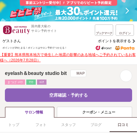
国内最大級の
サロン予約サイト
ブックマーク
ログイン
ゲストさん
ポイントを表示する
ポイントが1%たまる！
ポイントはサロン予約でつかえる！
【重要】熊本県熊本地方で発生した地震の影響のある地域へご予約されているお客
様へ（2026年7月28日）
eyelash＆beauty studio bit
MAP
まつげ･ﾒｲｸ
ﾘﾗｸ
ｴｽﾃ
空席確認・予約する
クーポン・メニュー
サロン情報
トップ
フォト
スタッフ
ブログ
口コミ