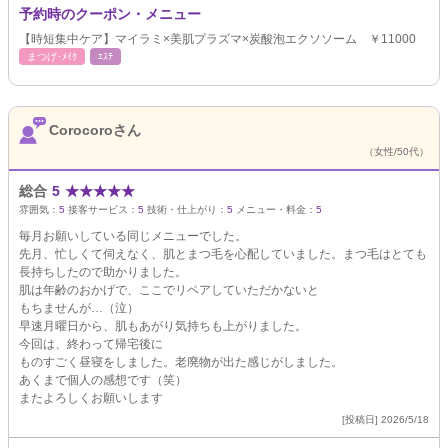
予約時のクーポン・メニュー
【時短集中ケア】マイラミ×美肌プラズマ×炭酸泡エクソソーム ￥11000
まつげ･ﾒｲｸ
ｴｽﾃ
Corocoroさん
（女性/50代）
総合
5
★
★
★
★
★
雰囲気：
5
接客サービス：
5
技術・仕上がり：
5
メニュー・料金：
5
毎月お願いしている同じメニューでした。
先月、忙しくて伺えなく、肌とまつ毛を心配していました。まつ毛はとても
長持ちしたので助かりました。
肌は年齢のおかげで、ここでリペアしていただかないと
もちませんが…（泣）
早速月曜日から、肌もあがり気持ちも上がりました。
今回は、終わって帰宅後に
ものすごく昼寝をしました。老廃物が出た感じがしました。
あくまで個人の感想です（笑）
またよろしくお願いします
[投稿日] 2026/5/18