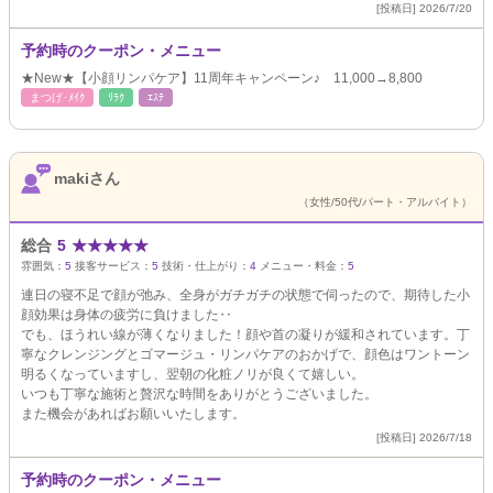
[投稿日] 2026/7/20
予約時のクーポン・メニュー
★New★【小顔リンパケア】11周年キャンペーン♪ 11,000→8,800
まつげ･ﾒｲｸ
ﾘﾗｸ
ｴｽﾃ
makiさん
（女性/50代/パート・アルバイト）
総合
5
★
★
★
★
★
雰囲気：
5
接客サービス：
5
技術・仕上がり：
4
メニュー・料金：
5
連日の寝不足で顔が弛み、全身がガチガチの状態で伺ったので、期待した小
顔効果は身体の疲労に負けました‥
でも、ほうれい線が薄くなりました！顔や首の凝りが緩和されています。丁
寧なクレンジングとゴマージュ・リンパケアのおかげで、顔色はワントーン
明るくなっていますし、翌朝の化粧ノリが良くて嬉しい。
いつも丁寧な施術と贅沢な時間をありがとうございました。
また機会があればお願いいたします。
[投稿日] 2026/7/18
予約時のクーポン・メニュー