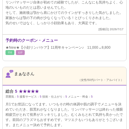
リンパマッサージ自体が初めての経験でしたが、こんなにも気持ちよく、心
地のいいものだとは思いませんでした。
そして、施術後は顎から肩にかけてのラインがすっきりした気がしました。
家族からは顎の下の肉が少なくなっている！とびっくりされました。
気のせいではなく、しっかり小顔効果もあり、大満足です。
[投稿日] 2026/7/17
予約時のクーポン・メニュー
★New★【小顔リンパケア】11周年キャンペーン♪ 11,000→8,800
ﾘﾗｸ
ｴｽﾃ
まぁなさん
（女性/50代/パート・アルバイト）
総合
5
★
★
★
★
★
雰囲気：
5
接客サービス：
5
技術・仕上がり：
5
メニュー・料金：
5
月1でお世話になってます。いつもその時の体調や肌の調子でメニューを決
めていただき、肌荒れがなくなりました。リンパマッサージは終わった後眼
精疲労がとれて視界がスッキリしました。むくみもとれて気持ち良かったで
す。前回のプラズマもおすすめです。マツエクもいつもありがとうございま
す。またメニュー決めて予約します。