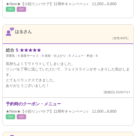
★New★【小顔リンパケア】11周年キャンペーン♪ 11,000→8,800
ﾘﾗｸ
ｴｽﾃ
はるさん
（女性/40代）
総合
5
★
★
★
★
★
雰囲気：
5
接客サービス：
5
技術・仕上がり：
5
メニュー・料金：
5
気持ちよくてウトウトしてしまいました。
リンパを丁寧に流していただいて、フェイスラインがすっきりした気がしま
す。
とてもリラックスできました。
ありがとうございました！
[投稿日] 2026/7/17
予約時のクーポン・メニュー
★New★【小顔リンパケア】11周年キャンペーン♪ 11,000→8,800
ﾘﾗｸ
ｴｽﾃ