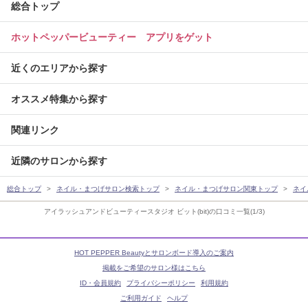
総合トップ
ホットペッパービューティー アプリをゲット
近くのエリアから探す
オススメ特集から探す
関連リンク
近隣のサロンから探す
総合トップ
ネイル・まつげサロン検索トップ
ネイル・まつげサロン関東トップ
ネイ
アイラッシュアンドビューティースタジオ ビット(bit)の口コミ一覧(1/3)
HOT PEPPER Beautyとサロンボード導入のご案内
掲載をご希望のサロン様はこちら
ID・会員規約
プライバシーポリシー
利用規約
ご利用ガイド
ヘルプ