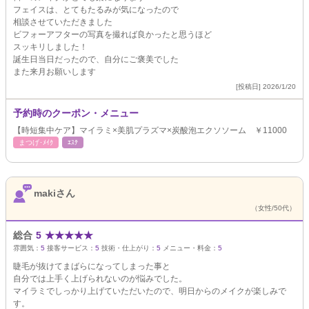
フェイスは、とてもたるみが気になったので
相談させていただきました
ビフォーアフターの写真を撮れば良かったと思うほど
スッキリしました！
誕生日当日だったので、自分にご褒美でした
また来月お願いします
[投稿日] 2026/1/20
予約時のクーポン・メニュー
【時短集中ケア】マイラミ×美肌プラズマ×炭酸泡エクソソーム ￥11000
まつげ･ﾒｲｸ
ｴｽﾃ
makiさん
（女性/50代）
総合
5
★
★
★
★
★
雰囲気：
5
接客サービス：
5
技術・仕上がり：
5
メニュー・料金：
5
睫毛が抜けてまばらになってしまった事と
自分では上手く上げられないのが悩みでした。
マイラミでしっかり上げていただいたので、明日からのメイクが楽しみで
す。