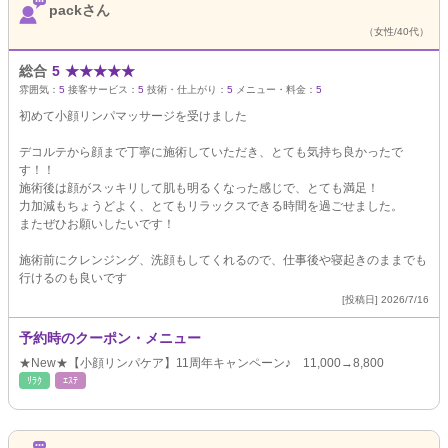
packさん
（女性/40代）
総合
5
★
★
★
★
★
雰囲気：
5
接客サービス：
5
技術・仕上がり：
5
メニュー・料金：
5
初めて小顔リンパマッサージを受けました
デコルテから顔まで丁寧に施術していただき、とても気持ち良かったで
す！！
施術後は顔がスッキリして肌も明るくなった感じで、とても満足！
力加減もちょうどよく、とてもリラックスできる時間を過ごせました。
またぜひお願いしたいです！
施術前にクレンジング、洗顔もしてくれるので、仕事後や寝起きのままでも
行けるのも良いです
[投稿日] 2026/7/16
予約時のクーポン・メニュー
★New★【小顔リンパケア】11周年キャンペーン♪ 11,000→8,800
ﾘﾗｸ
ｴｽﾃ