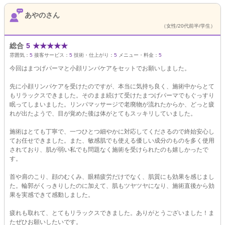
あやのさん
（女性/20代前半/学生）
総合
5
★
★
★
★
★
雰囲気：
5
接客サービス：
5
技術・仕上がり：
5
メニュー・料金：
5
今回はまつげパーマと小顔リンパケアをセットでお願いしました。
先に小顔リンパケアを受けたのですが、本当に気持ち良く、施術中からとて
もリラックスできました。そのまま続けて受けたまつげパーマでもぐっすり
眠ってしまいました。リンパマッサージで老廃物が流れたからか、どっと疲
れが出たようで、目が覚めた後は体がとてもスッキリしていました。
施術はとても丁寧で、一つひとつ細やかに対応してくださるので終始安心し
てお任せできました。また、敏感肌でも使える優しい成分のものを多く使用
されており、肌が弱い私でも問題なく施術を受けられたのも嬉しかったで
す。
首や肩のこり、顔のむくみ、眼精疲労だけでなく、肌質にも効果を感じまし
た。輪郭がくっきりしたのに加えて、肌もツヤツヤになり、施術直後から効
果を実感できて感動しました。
疲れも取れて、とてもリラックスできました。ありがとうございました！ま
たぜひお願いしたいです。