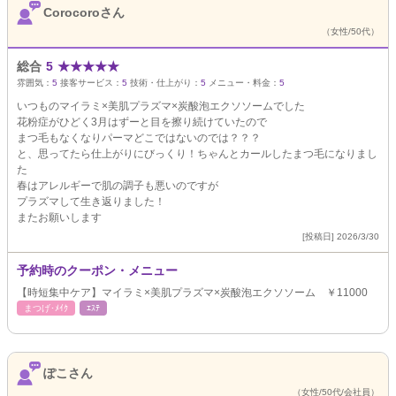
Corocoroさん
（女性/50代）
総合
5
★
★
★
★
★
雰囲気：
5
接客サービス：
5
技術・仕上がり：
5
メニュー・料金：
5
いつものマイラミ×美肌プラズマ×炭酸泡エクソソームでした
花粉症がひどく3月はずーと目を擦り続けていたので
まつ毛もなくなりパーマどこではないのでは？？？
と、思ってたら仕上がりにびっくり！ちゃんとカールしたまつ毛になりまし
た
春はアレルギーで肌の調子も悪いのですが
プラズマして生き返りました！
またお願いします
[投稿日] 2026/3/30
予約時のクーポン・メニュー
【時短集中ケア】マイラミ×美肌プラズマ×炭酸泡エクソソーム ￥11000
まつげ･ﾒｲｸ
ｴｽﾃ
ぽこさん
（女性/50代/会社員）