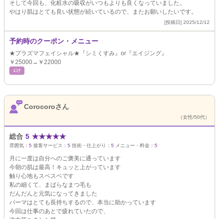
そして今回も、化粧水の吸収がいつもよりも良くなっていました。
やはり肌はとても良い状態が続いているので、またお願いしたいです。
[投稿日] 2025/12/12
予約時のクーポン・メニュー
★プラズマフェイシャル★『シミくすみ』or『エイジング』
￥25000→￥22000
ｴｽﾃ
Corocoroさん
（女性/50代）
総合
5
★
★
★
★
★
雰囲気：
5
接客サービス：
5
技術・仕上がり：
5
メニュー・料金：
5
月に一度は自分へのご褒美に通っています
今朝の肌は最高！キュッと上がっています
触り心地もスベスベです
私の細くて、まばらなまつ毛も
だんだんと元気になってきました
パーマはとても長持ちするので、本当に助かっています
今回は仕事のあとで疲れていたので、