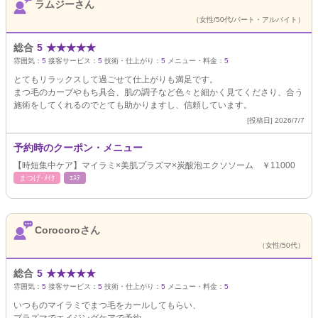
ラムジーさん
（女性/50代/パート・アルバイト）
総合
5
★
★
★
★
★
雰囲気：
5
接客サービス：
5
技術・仕上がり：
5
メニュー・料金：
5
とてもリラックスして過ごせて仕上がりも満足です。
まつ毛のカーブやもち具合、肌の調子など色々と細かく見てくださり、合う
施術をしてくれるのでとても助かりますし、信頼しています。
[投稿日] 2026/7/7
予約時のクーポン・メニュー
【時短集中ケア】マイラミ×美肌プラズマ×炭酸泡エクソソーム ￥11000
まつげ･ﾒｲｸ
ｴｽﾃ
Corocoroさん
（女性/50代）
総合
5
★
★
★
★
★
雰囲気：
5
接客サービス：
5
技術・仕上がり：
5
メニュー・料金：
5
いつものマイラミでまつ毛をカールしてもらい、