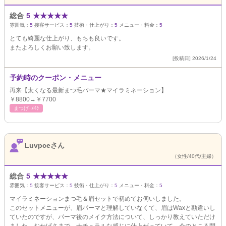
総合
5
★
★
★
★
★
雰囲気：
5
接客サービス：
5
技術・仕上がり：
5
メニュー・料金：
5
とても綺麗な仕上がり、もちも良いです。
またよろしくお願い致します。
[投稿日] 2026/1/24
予約時のクーポン・メニュー
再来【太くなる最新まつ毛パーマ★マイラミネーション】
￥8800→￥7700
まつげ･ﾒｲｸ
Luvpceさん
（女性/40代/主婦）
総合
5
★
★
★
★
★
雰囲気：
5
接客サービス：
5
技術・仕上がり：
5
メニュー・料金：
5
マイラミネーションまつ毛＆眉セットで初めてお伺いしました。
このセットメニューが、眉パーマと理解していなくて、眉はWaxと勘違いし
ていたのですが、パーマ後のメイク方法について、しっかり教えていただけ