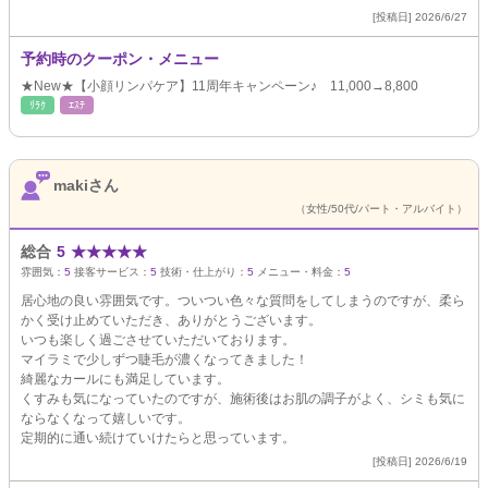
[投稿日] 2026/6/27
予約時のクーポン・メニュー
★New★【小顔リンパケア】11周年キャンペーン♪ 11,000→8,800
ﾘﾗｸ
ｴｽﾃ
makiさん
（女性/50代/パート・アルバイト）
総合
5
★
★
★
★
★
雰囲気：
5
接客サービス：
5
技術・仕上がり：
5
メニュー・料金：
5
居心地の良い雰囲気です。ついつい色々な質問をしてしまうのですが、柔ら
かく受け止めていただき、ありがとうございます。
いつも楽しく過ごさせていただいております。
マイラミで少しずつ睫毛が濃くなってきました！
綺麗なカールにも満足しています。
くすみも気になっていたのですが、施術後はお肌の調子がよく、シミも気に
ならなくなって嬉しいです。
定期的に通い続けていけたらと思っています。
[投稿日] 2026/6/19