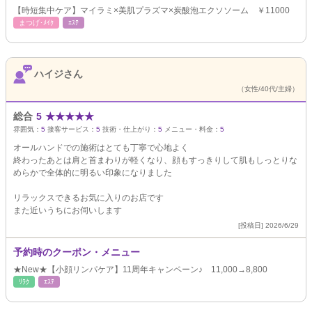
【時短集中ケア】マイラミ×美肌プラズマ×炭酸泡エクソソーム ￥11000
まつげ･ﾒｲｸ
ｴｽﾃ
ハイジさん
（女性/40代/主婦）
総合
5
★
★
★
★
★
雰囲気：
5
接客サービス：
5
技術・仕上がり：
5
メニュー・料金：
5
オールハンドでの施術はとても丁寧で心地よく
終わったあとは肩と首まわりが軽くなり、顔もすっきりして肌もしっとりな
めらかで全体的に明るい印象になりました
リラックスできるお気に入りのお店です
また近いうちにお伺いします
[投稿日] 2026/6/29
予約時のクーポン・メニュー
★New★【小顔リンパケア】11周年キャンペーン♪ 11,000→8,800
ﾘﾗｸ
ｴｽﾃ