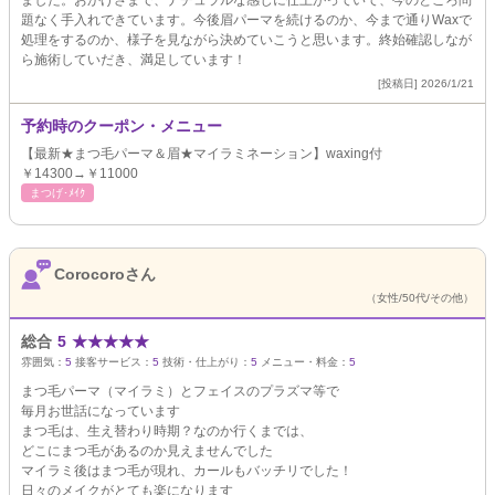
ました。おかげさまで、ナチュラルな感じに仕上がっていて、今のところ問
題なく手入れできています。今後眉パーマを続けるのか、今まで通りWaxで
処理をするのか、様子を見ながら決めていこうと思います。終始確認しなが
ら施術していだき、満足しています！
[投稿日] 2026/1/21
予約時のクーポン・メニュー
【最新★まつ毛パーマ＆眉★マイラミネーション】waxing付
￥14300→￥11000
まつげ･ﾒｲｸ
Corocoroさん
（女性/50代/その他）
総合
5
★
★
★
★
★
雰囲気：
5
接客サービス：
5
技術・仕上がり：
5
メニュー・料金：
5
まつ毛パーマ（マイラミ）とフェイスのプラズマ等で
毎月お世話になっています
まつ毛は、生え替わり時期？なのか行くまでは、
どこにまつ毛があるのか見えませんでした
マイラミ後はまつ毛が現れ、カールもバッチリでした！
日々のメイクがとても楽になります