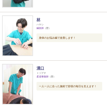
林
ハヤシ
鍼灸師
（歴）
身体のお悩み鍼で改善します！
溝口
ミゾグチ
柔道整復師
（歴）
一人一人に合った施術で皆様の毎日を支えます！