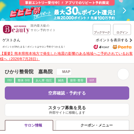
国内最大級の
サロン予約サイト
ブックマーク
ログイン
ゲストさん
ポイントを表示する
ポイントが1%たまる！
ポイントはサロン予約でつかえる！
【重要】熊本県熊本地方で発生した地震の影響のある地域へご予約されているお客
様へ（2026年7月28日）
ひかり整骨院 嘉島院
MAP
ﾘﾗｸ
整体･ｶｲﾛ
あん摩･指圧
鍼灸
接骨･整骨
ｴｽﾃ
空席確認・予約する
スタッフ募集を見る
外部サイトに移動します
クーポン・メニュー
サロン情報