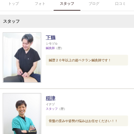
トップ
フォト
スタッフ
ブログ
口コミ
スタッフ
下鶴
シモヅル
鍼灸師
（歴）
鍼歴２０年以上の超ベテラン鍼灸師です！
稲津
イナヅ
スタッフ
（歴）
骨盤の歪みや姿勢の悩みはお任せください！！