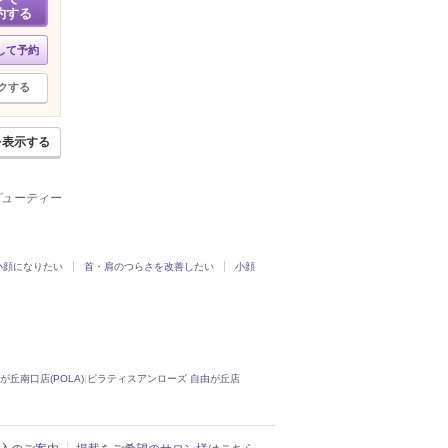
約する
して予約
クする
を表示する
ービューティー
小顔になりたい
首・肩のつらさを改善したい
小顔
が丘南口店(POLA)
|
ピラティスアンローズ 自由が丘店