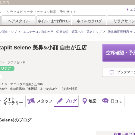
(1/7)
エ
ン ・リラク＆ビューティーサロン検索・予約サイト
ヘアスタイル
ネイル・まつげサロン
ネイルカタログ
リラクサロ
ン関東トップ
>
エステサロン自由が丘・学芸大学・武蔵小杉・菊名トップ
>
隆鼻矯正専門店 ラプリセレ
lit Selene 美鼻&小顔 自由が丘店
空席確認・予
】
テン ラプリセレネ
ブックマー
１６ マニハウス自由が丘306
約5分 東急目黒線「奥沢駅」より徒歩3分 【美鼻/小顔】
フォト
スタッフ
ブログ
地図
口コミ
ギャラリー
Selene)のブログ
記事カテゴ