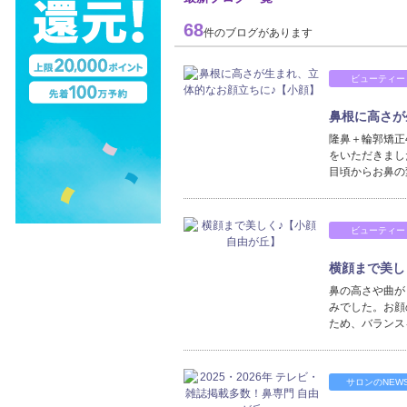
68
件のブログがあります
ビューティー
鼻根に高さが
隆鼻＋輪郭矯正
をいただきまし
目頃からお鼻の
ビューティー
横顔まで美し
鼻の高さや曲が
みでした。お顔
ため、バランス
サロンのNEW