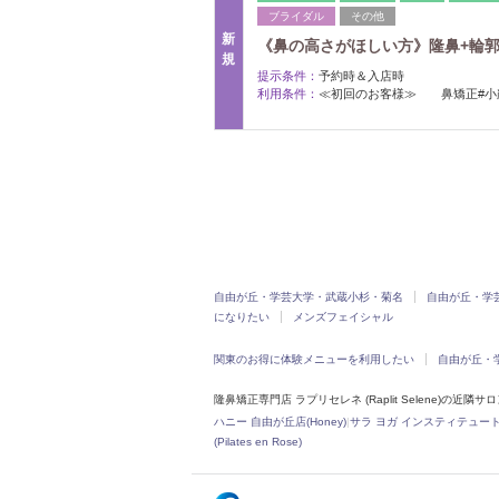
ブライダル
その他
新
《鼻の高さがほしい方》隆鼻+輪郭・小
規
提示条件：
予約時＆入店時
利用条件：
≪初回のお客様≫ 鼻矯正#小
自由が丘・学芸大学・武蔵小杉・菊名
自由が丘・学
になりたい
メンズフェイシャル
関東のお得に体験メニューを利用したい
自由が丘・
隆鼻矯正専門店 ラプリセレネ (Raplit Selene)の近隣サ
ハニー 自由が丘店(Honey)
|
サラ ヨガ インスティテュート 自由が丘
(Pilates en Rose)