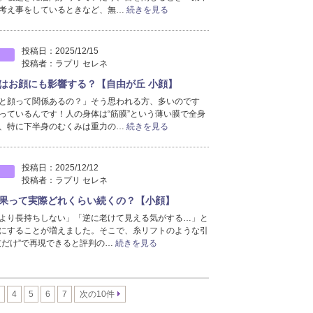
考え事をしているときなど、無…
続きを見る
投稿日：
2025/12/15
投稿者：
ラプリ セレネ
はお顔にも影響する？【自由が丘 小顔】
と顔って関係あるの？」そう思われる方、多いのです
っているんです！人の身体は“筋膜”という薄い膜で全身
、特に下半身のむくみは重力の…
続きを見る
投稿日：
2025/12/12
投稿者：
ラプリ セレネ
果って実際どれくらい続くの？【小顔】
より長持ちしない」「逆に老けて見える気がする…」と
にすることが増えました。そこで、糸リフトのような引
技だけ”で再現できると評判の…
続きを見る
4
5
6
7
次の10件