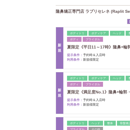
隆鼻矯正専門店 ラプリセレネ (Raplit S
ボディトリ
ボディケア
ヘッド
ボディ
ブライダル
新
夏限定《平日11～17時》隆鼻+輪郭・
規
提示条件：
予約時＆入店時
利用条件：
新規様限定
ボディトリ
ボディケア
ヘッド
ボディ
ブライダル
新
夏限定《満足度No.1》隆鼻+輪郭・
規
提示条件：
予約時＆入店時
利用条件：
新規様限定
ボディトリ
ヘッド
整体
骨盤矯
ブライダル
その他