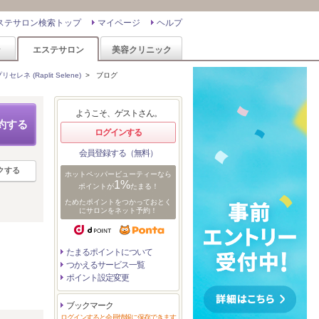
ステサロン検索トップ
マイページ
ヘルプ
ン
エステサロン
美容クリニック
ネ (Raplit Selene)
>
ブログ
ようこそ、ゲストさん。
約する
ログインする
会員登録する（無料）
クする
ホットペッパービューティーなら
1%
ポイントが
たまる！
ためたポイントをつかっておとく
にサロンをネット予約！
たまるポイントについて
つかえるサービス一覧
ポイント設定変更
ブックマーク
リ
ログインすると会員情報に保存できます