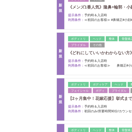
新
《メンズ1番人気》隆鼻+輪郭・小顔矯
規
提示条件：
予約時＆入店時
利用条件：
≪初回のお客様≫ #鼻矯正#小顔
ボディトリ
ヘッド
整体
骨盤矯
ブライダル
その他
新
《どれにしていいかわからない方》隆鼻
規
提示条件：
予約時＆入店時
利用条件：
≪初回のお客様≫ 鼻矯正#小
ボディトリ
ボディケア
ヘッド
フェイシャル
ボディ
ブライダル
新
【2ヶ月集中！花嫁応援】挙式まで
規
提示条件：
予約時＆入店時
利用条件：
初回のみ/所要時間90分/カウン
ボディトリ
ヘッド
整体
骨盤矯