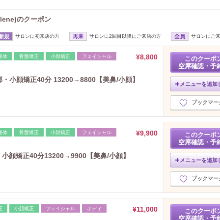
elene)のクーポン
新規
サロンに初来店の方
再来
サロンに2回目以降にご来店の方
全員
サロンにご
¥8,800
整体
骨盤矯正
小顔矯正
フェイシャル
このクーポ
空席確認・予
小顔矯正40分 13200→8800【美鼻/小顔】
メニューを追加
ブックマー
¥9,900
整体
骨盤矯正
小顔矯正
フェイシャル
このクーポ
空席確認・予
小顔矯正40分13200→9900【美鼻/小顔】
メニューを追加
ブックマー
¥11,000
正
小顔矯正
フェイシャル
ボディ
このクーポ
空席確認・予