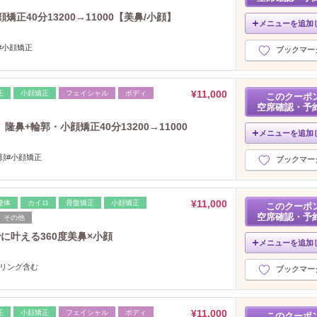
正40分13200→11000【美鼻/小顔】
メニューを追加
#小顔矯正
ブックマー
¥11,000
正
小顔矯正
フェイシャル
ボディ
このクーポ
空席確認・予
+輪郭・小顔矯正40分13200→11000
メニューを追加
顔#小顔矯正
ブックマー
¥11,000
整体
カイロ
骨盤矯正
小顔矯正
このクーポ
空席確認・予
その他
に叶える360度美鼻×小顔
メニューを追加
セリング含む
ブックマー
¥11,000
正
小顔矯正
フェイシャル
ボディ
このクーポ