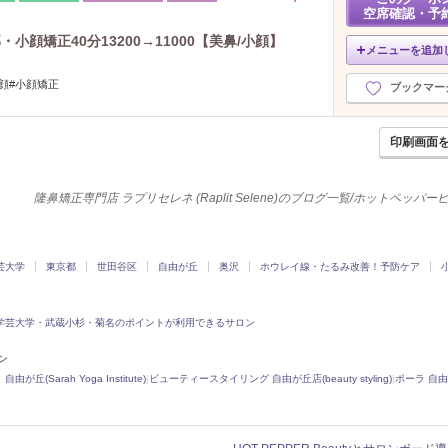
空席確認・予
顔矯正40分13200→11000【美鼻/小顔】
メニューを追加
顔#小顔矯正
ブックマー
印刷画面
隆鼻矯正専門店 ラプリセレネ (Raplit Selene)のブログ一覧/ホットペッパ
芸大学
東京都
世田谷区
自由が丘
奥沢
ホウレイ線・たるみ改善！予防ケア
学芸大学・武蔵小杉・菊名のポイントが利用できるサロン
ロン
(Sarah Yoga Institute)
|
ビューティースタイリング 自由が丘店(beauty styling)
|
ポーラ 自由