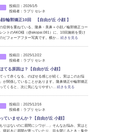
投稿日：
2026/1/5
投稿者：
ラプリ セレネ
顔/輪郭矯正10回 【自由が丘 小顔 】
の症例を重ねている、隆鼻・美鼻＋小顔／輪郭矯正コー
ントのAKO様（@akopai.081）に、10回施術を受け
のビフォーアフター写真です。横か…
続きを見る
投稿日：
2025/12/22
投稿者：
ラプリ セレネ
ほてる原因は？【自由が丘 小顔】
てって赤くなる、のぼせる感じが続く。実はこのお悩
」が関係していることがあります。隆鼻矯正や輪郭矯正
ってくると、次に気になりやすい…
続きを見る
投稿日：
2025/12/16
投稿者：
ラプリ セレネ
入っていませんか？【自由が丘 小顔】
もりはないのに眉間にシワが…」そんなお悩み、実はと
。寝起きに眉間が寄っていたり、目を閉じるとき・集中