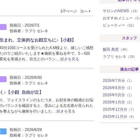
サロンのNEWS
1/7ページ
次へ
（13）
おすすめメニュー
（3
投稿日：
2026/7/1
ビューティー
（52）
投稿者：
ラプリ セレネ
スタッフ
生まれ、立体的なお顔立ちに♪【小顔】
40分10回コースを受けられたA.M様より、嬉しいご感想
飯田 典恵
（40）
たのでご紹介いたします★施術を重ねる中で、5～6回
ラプリ セレネ
（28）
変化を実感され、目元とのバラン…
続きを見る
過去の記事
投稿日：
2026/6/30
2026年7月分
（1）
投稿者：
ラプリ セレネ
2026年6月分
（2）
く♪【小顔 自由が丘】
2026年5月分
（1）
り、フェイスラインのもたつき、お顔全体の幅感がお悩
2026年1月分
（2）
のバランスを確認すると、歪みによる左右差が見られた
2025年12月分
（7）
を整えながら施術を行いました…
続きを見る
2025年11月分
（8）
2025年10月分
（4）
投稿日：
2026/6/29
2025年8月分
（1）
S
投稿者：
ラプリ セレネ
2025年6月分
（3）