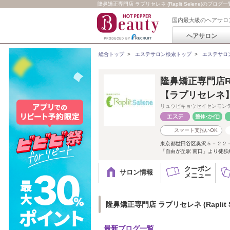
隆鼻矯正専門店 ラプリセレネ (Raplit Selene)のブログ一覧 
国内最大級のヘアサロ
ヘアサロン
総合トップ
>
エステサロン検索トップ
>
エステサロ
隆鼻矯正専門店Rap
【ラプリセレネ
リュウビキョウセイセンモン
スマート支払いOK
東京都世田谷区奥沢５－２２－
「自由が丘駅 南口」より徒歩
クーポン
サロン情報
メニュー
隆鼻矯正専門店 ラプリセレネ (Raplit 
最新ブログ一覧