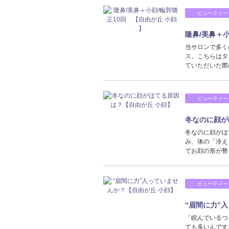
ビューティー
隆鼻/美鼻＋小
当サロンで多く
ス。こちらはタレ
ていただいた際
ビューティー
冬なのに顔が
冬なのに顔がほ
み、体の「冷え
でお顔の形が整
ビューティー
“眉間に力”
「睨んでいるつ
ても多いんです