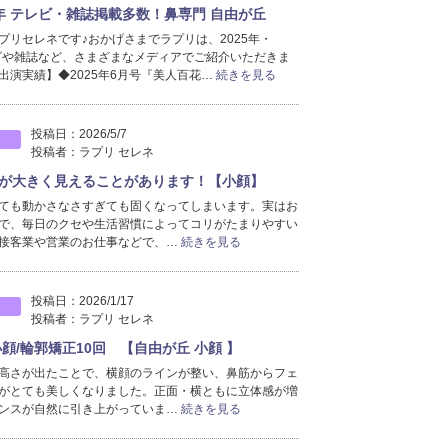
26年 テレビ・雑誌掲載多数！鼻専門 自由が丘
2025年5月分
（9）
プリセレネです♪おかげさまでラプリは、2025年・
2025年4月分
（9）
レビや雑誌など、さまざまなメディアでご紹介いただきま
2025年3月分
（1）
出演実績】◆2025年6月号『美人百花…
続きを見る
2024年4月分
（2）
2024年3月分
（7）
2021年10月分
（1）
投稿日：
2026/5/7
投稿者：
ラプリ セレネ
2020年5月分
（3）
2020年4月分
（1）
が大きく見えることがあります！【小顔】
2017年7月分
（1）
ても動かさなさすぎても固くなってしまいます。実はお
で、毎日のクセや生活習慣によってコリがたまりやすい
2017年1月分
（3）
接客業や営業のお仕事などで、…
続きを見る
2016年12月分
（2）
投稿日：
2026/1/17
投稿者：
ラプリ セレネ
顔/輪郭矯正10回 【自由が丘 小顔 】
高さが出たことで、横顔のラインが整い、鼻筋からフェ
がとても美しくなりました。正面・横ともに立体感が増
ンスが自然に引き上がっていま…
続きを見る