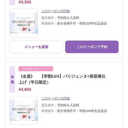
¥4,300
このクーポンの詳細
提示条件：
予約時＆入店時
利用条件：
割引併用不可・学割U24学生証必須
メニューを追加
このクーポンで予約
その他まつげメニュー
《全員》 【学割U24】パリジェンヌ+美容液仕
全
員
上げ（平日限定）
¥4,800
このクーポンの詳細
提示条件：
予約時＆入店時
利用条件：
割引併用不可・学割U24学生証必須