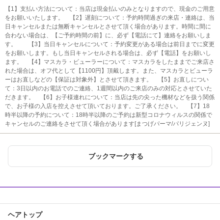
【1】支払い方法について：当店は現金払いのみとなりますので、現金のご用意
をお願いいたします。 【2】遅刻について：予約時間過ぎの来店・連絡は、当
日キャンセルまたは無断キャンセルとさせて頂く場合があります。時間に間に
合わない場合は、【ご予約時間の前】に、必ず【電話にて】連絡をお願いしま
す。 【3】当日キャンセルについて：予約変更がある場合は前日までに変更
をお願いします。もし当日キャンセルされる場合は、必ず【電話】をお願いし
ます。 【4】マスカラ・ビューラーについて：マスカラをしたままでご来店さ
れた場合は、オフ代として【1100円】頂戴します。また、マスカラとビューラ
ーはお直しなどの【保証は対象外】とさせて頂きます。 【5】お直しについ
て：3日以内のお電話でのご連絡、1週間以内のご来店のみの対応とさせていた
だきます。 【6】お子様連れについて：当店は先の尖った機材などを扱う関係
で、お子様の入店を控えさせて頂いております。ご了承ください。 【7】18
時半以降の予約について：18時半以降のご予約は新型コロナウィルスの関係で
キャンセルのご連絡をさせて頂く場合があります[まつげパーマ/パリジェンヌ]
ブックマークする
ヘアトップ