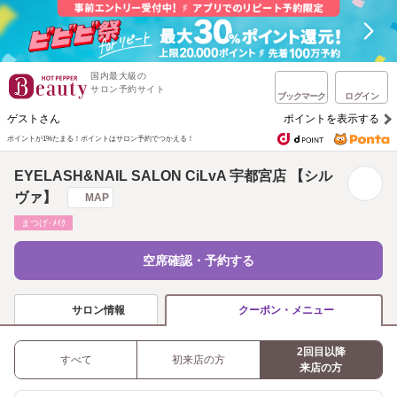
国内最大級の
サロン予約サイト
ブックマーク
ログイン
ゲストさん
ポイントを表示する
ポイントが1%たまる！
ポイントはサロン予約でつかえる！
EYELASH&NAIL SALON CiLvA 宇都宮店 【シル
ヴァ】
MAP
まつげ･ﾒｲｸ
空席確認・予約する
サロン情報
クーポン・メニュー
2回目以降
すべて
初来店の方
来店の方