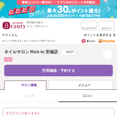
国内最大級の
サロン予約サイト
ブックマーク
ログイン
ゲストさん
ポイントを表示する
ポイントが1%たまる！
ポイントはサロン予約でつかえる！
ネイルサロン Rich to 安城店
MAP
ﾈｲﾙ
空席確認・予約する
メニュー
サロン情報
トップ
口コミ
まだ口コミがありません。