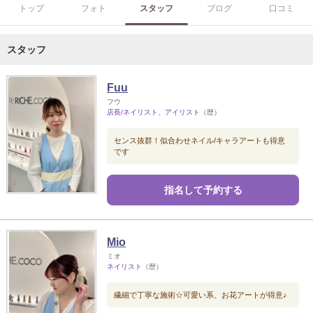
トップ
フォト
スタッフ
ブログ
口コミ
スタッフ
Fuu
フウ
店長/ネイリスト、アイリスト
（歴）
センス抜群！似合わせネイル/キャラアートも得意
です
指名して予約する
Mio
ミオ
ネイリスト
（歴）
繊細で丁寧な施術☆可愛い系、お花アートが得意♪