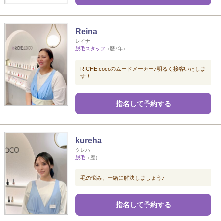
Reina
レイナ
脱毛スタッフ
（歴7年）
RICHE.cocoのムードメーカー♪明るく接客いたしま
す！
指名して予約する
kureha
クレハ
脱毛
（歴）
毛の悩み、一緒に解決しましょう♪
指名して予約する