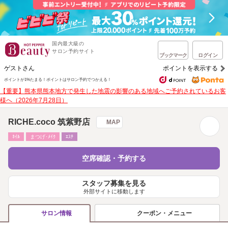
国内最大級の
サロン予約サイト
ブックマーク
ログイン
ゲストさん
ポイントを表示する
ポイントが1%たまる！
ポイントはサロン予約でつかえる！
【重要】熊本県熊本地方で発生した地震の影響のある地域へご予約されているお客
様へ（2026年7月28日）
RICHE.coco 筑紫野店
MAP
ﾈｲﾙ
まつげ･ﾒｲｸ
ｴｽﾃ
空席確認・予約する
スタッフ募集を見る
外部サイトに移動します
クーポン・メニュー
サロン情報