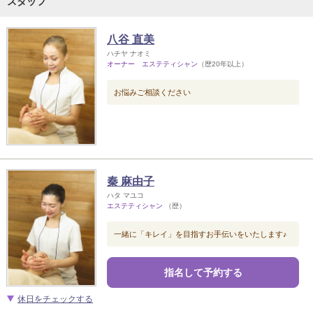
スタッフ
八谷 直美
ハチヤ ナオミ
オーナー エステティシャン
（歴20年以上）
お悩みご相談ください
秦 麻由子
ハタ マユコ
エステティシャン
（歴）
一緒に「キレイ」を目指すお手伝いをいたします♪
指名して予約する
休日をチェックする