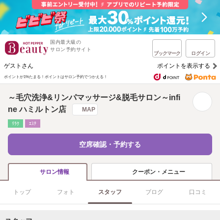
国内最大級の
サロン予約サイト
ブックマーク
ログイン
ゲストさん
ポイントを表示する
ポイントが1%たまる！
ポイントはサロン予約でつかえる！
～毛穴洗浄&リンパマッサージ&脱毛サロン～infi
ne ハミルトン店
MAP
ﾘﾗｸ
ｴｽﾃ
空席確認・予約する
クーポン・メニュー
サロン情報
トップ
フォト
スタッフ
ブログ
口コミ