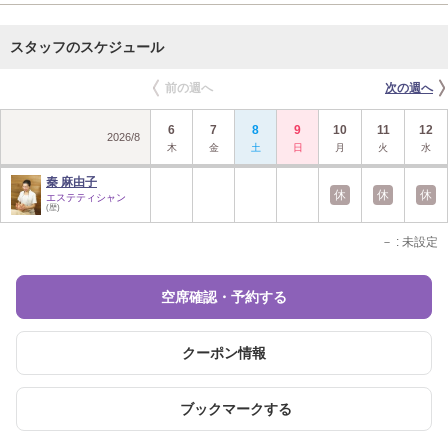
スタッフのスケジュール
前の週へ
次の週へ
6
7
8
9
10
11
12
2026
/
8
木
金
土
日
月
火
水
秦 麻由子
休
休
休
エステティシャン
(歴)
－
: 未設定
空席確認・予約する
クーポン情報
ブックマークする