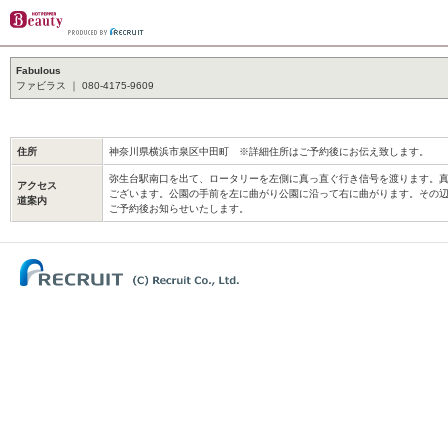
Fabulous
ファビラス ｜ 080-4175-9609
住所
神奈川県横浜市泉区中田町 ※詳細住所はご予約後にお伝え致します。
弥生台駅南口を出て、ロータリーを左側に真っ直ぐ行き信号を渡ります。
アクセス
ございます。公園の手前を左に曲がり公園に沿って右に曲がります。その辺
道案内
ご予約後お知らせいたします。