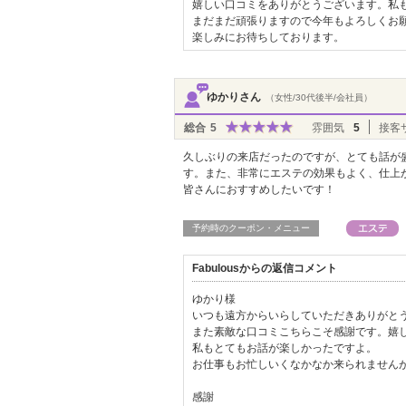
嬉しい口コミをありがとうございます。私
まだまだ頑張りますので今年もよろしくお
楽しみにお待ちしております。
ゆかりさん
（女性/30代後半/会社員）
総合
5
雰囲気
5
接客
久しぶりの来店だったのですが、とても話が
す。また、非常にエステの効果もよく、仕上
皆さんにおすすめしたいです！
予約時のクーポン・メニュー
Fabulousからの返信コメント
ゆかり様
いつも遠方からいらしていただきありがと
また素敵な口コミこちらこそ感謝です。嬉
私もとてもお話が楽しかったですよ。
お仕事もお忙しいくなかなか来られません
感謝