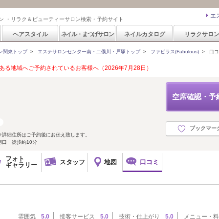
エ
ン ・リラク＆ビューティーサロン検索・予約サイト
ヘアスタイル
ネイル・まつげサロン
ネイルカタログ
リラクサロ
ン関東トップ
>
エステサロンセンター南・二俣川・戸塚トップ
>
ファビラス(Fabulous)
>
口コ
る地域へご予約されているお客様へ（2026年7月28日）
空席確認・予
ブックマー
※詳細住所はご予約後にお伝え致します。
口 徒歩約10分
フォト
スタッフ
地図
口コミ
ギャラリー
雰囲気
5.0
接客サービス
5.0
技術・仕上がり
5.0
メニュー・料