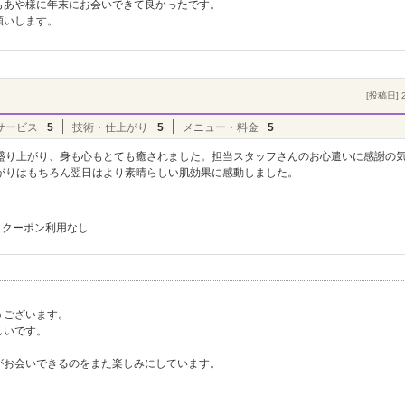
もあや様に年末にお会いできて良かったです。
願いします。
[投稿日] 2
サービス
5
技術・仕上がり
5
メニュー・料金
5
盛り上がり、身も心もとても癒されました。担当スタッフさんのお心遣いに感謝の
がりはもちろん翌日はより素晴らしい肌効果に感動しました。
クーポン利用なし
うございます。
しいです。
がお会いできるのをまた楽しみにしています。