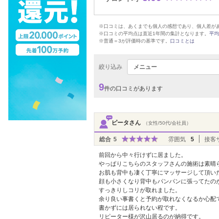
※口コミは、あくまでも個人の感想であり、個人差が
※口コミの平均点は直近1年間の集計となります。
平均
※普通＝3が評価時の基準です。
口コミとは
絞り込み
メニュー
9
件の口コミがあります
ピータさん
（女性/50代/会社員）
総合
5
雰囲気
5
接客
前回から中々行けずに居ました。
やっぱりこちらのスタッフさんの施術は素晴
お肌も背中も凄く丁寧にマッサージして頂い
顔も小さくなり背中もパンパンに張ってたの
すっきりしコリが取れました。
余り良い事書くと予約が取れなくなるか心配
書かずには居られない程です。
リピーター様が沢山居るのが納得です。