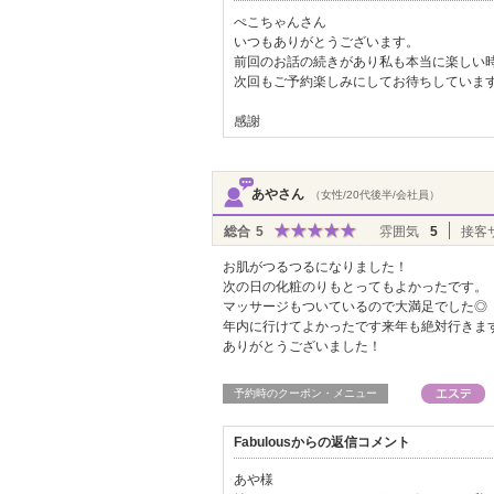
ぺこちゃんさん
いつもありがとうございます。
前回のお話の続きがあり私も本当に楽しい
次回もご予約楽しみにしてお待ちしていま
感謝
あやさん
（女性/20代後半/会社員）
総合
5
雰囲気
5
接客
お肌がつるつるになりました！
次の日の化粧のりもとってもよかったです。
マッサージもついているので大満足でした◎
年内に行けてよかったです来年も絶対行きま
ありがとうございました！
予約時のクーポン・メニュー
Fabulousからの返信コメント
あや様