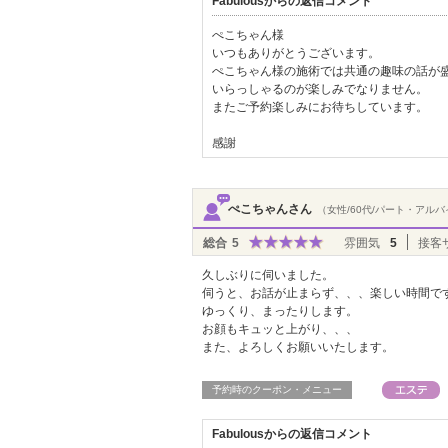
Fabulousからの返信コメント
ぺこちゃん様
いつもありがとうございます。
ぺこちゃん様の施術では共通の趣味の話が
いらっしゃるのが楽しみでなりません。
またご予約楽しみにお待ちしています。
感謝
ぺこちゃんさん
（女性/60代/パート・アル
総合
5
雰囲気
5
接客
久しぶりに伺いました。
伺うと、お話が止まらず、、、楽しい時間で
ゆっくり、まったりします。
お顔もキュッと上がり、、、
また、よろしくお願いいたします。
予約時のクーポン・メニュー
Fabulousからの返信コメント