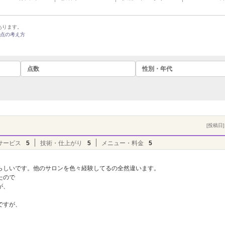
あります。
点の考え方
点数
性別・年代
[投稿日] 
サービス
5
技術・仕上がり
5
メニュー・料金
5
らしいです。他のサロンを色々経験してるの全然違います。
たので
が、
ですが、