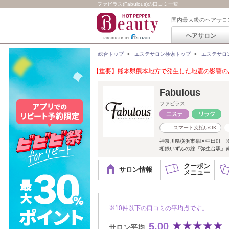
ファビラス(Fabulous)の口コミ一覧
国内最大級のヘアサロ
ヘアサロン
総合トップ
>
エステサロン検索トップ
>
エステサロ
【重要】熊本県熊本地方で発生した地震の影響のあ
Fabulous
ファビラス
スマート支払いOK
神奈川県横浜市泉区中田町 
相鉄いずみの線『弥生台駅』南
クーポン
サロン情報
メニュー
※10件以下の口コミの平均点です。
5.00
サロン平均