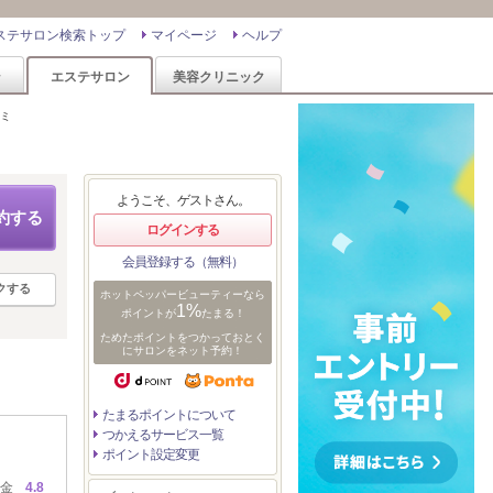
ステサロン検索トップ
マイページ
ヘルプ
ン
エステサロン
美容クリニック
ミ
ようこそ、ゲストさん。
約する
ログインする
会員登録する（無料）
クする
ホットペッパービューティーなら
1%
ポイントが
たまる！
ためたポイントをつかっておとく
にサロンをネット予約！
たまるポイントについて
つかえるサービス一覧
ポイント設定変更
金
4.8