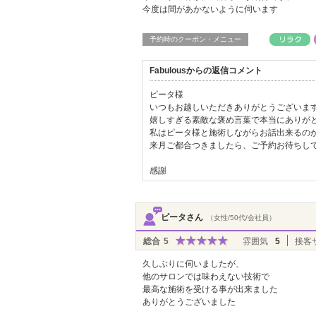
今度は間があかないように伺います
予約時のクーポン・メニュー
Fabulousからの返信コメント
ピータ様
いつもお越しいただきありがとうございま
嬉しすぎる素敵な褒め言葉で本当にありが
私はピータ様と施術しながらお話出来るの
来月ご都合つきましたら、ご予約お待ちし
感謝
ピータさん
（女性/50代/会社員）
総合
5
雰囲気
5
接客
久しぶりに伺いましたが、
他のサロンでは味わえない技術で
最高な施術を受ける事が出来ました
ありがとうございました