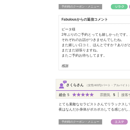
予約時のクーポン・メニュー
Fabulousからの返信コメント
ピータ様
2年ぶりのご予約とっても嬉しかったです
それぞれのお話がつきませんでしたね。
また嬉しい口コミ、ほんとですか？ありが
まだまだ頑張りますね。
またご予約お待ちしてます。
感謝
さくらさん
（女性/40代/パート・アルバイト
総合
5
雰囲気
5
接客
とても素敵なセラピストさんでリラックスし
夜はなんだか身体がポカポカしてる感じがし
予約時のクーポン・メニュー