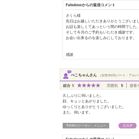
Fabulousからの返信コメント
さくら様
先日はお越しいただきありがとうございま
お話も楽しくてあっという間の時間でした
そして今月のご予約もいただき感謝です。
お会い出来るのを楽しみにしております。
感謝
ぺこちゃんさん
（女性/60代/パート・アル
総合
5
雰囲気
5
接客
久しぶりに伺いました。
顔、キュッとあがりました。
ゆっくりとありがとうございました。
また、伺います。
予約時のクーポン・メニュー