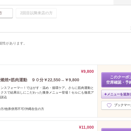
方
2回目以降来店の方
能性があります。
¥9,800
このクーポ
×筋肉運動 ９０分￥22,550→￥9,800
空席確認・予
ランスフォーマ―！ではがす・温め・循環ケア。さらに筋肉運動と
ックスで結果出しにこだわった痩身メニュー登場！セルにも徹底ア
メニューを追加
相談込
ブックマー
方/他券併用不可/沖縄在住の方
¥11,000