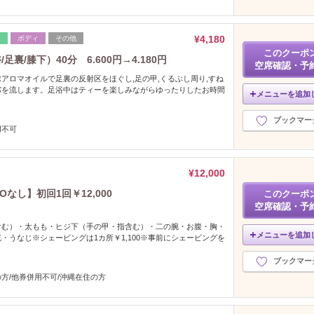
¥4,180
レ
ボディ
その他
このクーポ
裏/膝下）40分 6.600円→4.180円
空席確認・予
アロマオイルで足裏の反射区をほぐし,足の甲,くるぶし周り,すね
パを流します。足浴中はティーを楽しみながらゆったりしたお時間
メニューを追加
。
ブックマー
用不可
¥12,000
なし】初回1回￥12,000
このクーポ
空席確認・予
含む）・太もも・ヒジ下（手の甲・指含む）・二の腕・お腹・胸・
メニューを追加
・うなじ※シェービングは1カ所￥1,100※事前にシェービングを
ブックマー
方/他券併用不可/沖縄在住の方