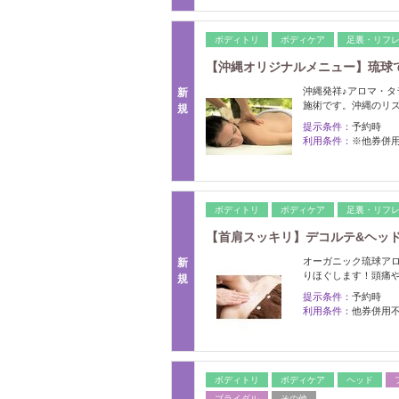
ボディトリ
ボディケア
足裏・リフ
【沖縄オリジナルメニュー】琉球てぃ
沖縄発祥♪アロマ・
新
施術です。沖縄のリ
規
提示条件：
予約時
利用条件：
※他券併
ボディトリ
ボディケア
足裏・リフ
【首肩スッキリ】デコルテ&ヘッドスパ
オーガニック琉球ア
新
りほぐします！頭痛
規
提示条件：
予約時
利用条件：
他券併用
ボディトリ
ボディケア
ヘッド
ブライダル
その他