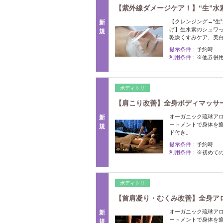
【紫外線ダメージケア！】“生”水素マ
【クレンジング→“生
新
げ】生水素のシュワ
規
乾燥くすみケア、美
提示条件：
予約時
利用条件：
※他券併用
ボディトリ
【肩こり改善】全身ボディマッサージ
オーガニック琉球ア
新
ートメントで身体を
規
ド付き。
提示条件：
予約時
利用条件：
※初めての
ボディトリ
【首肩凝り・むくみ改善】全身アロマ
オーガニック琉球ア
新
ートメントで身体を
規