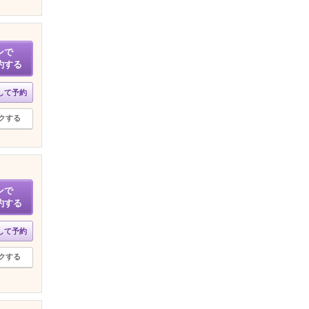
ンで
約する
して予約
クする
ンで
約する
して予約
クする