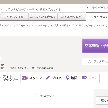
リラクゼーシ
ン ・リラク＆ビューティーサロン検索・予約サイト
ヘアスタイル
ネイル・まつげサロン
ネイルカタログ
リラクサロ
索トップ
>
リラクゼーション・マッサージサロン九州・沖縄トップ
>
リラクゼーション・マッサ
空席確認・予
ブックマー
地3
3 北谷しまむら近く TEL:098-989-4480
フォト
スタッフ
ブログ
地図
口コミ
ギャラリー
エステ
（10）