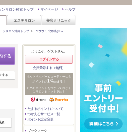
ョンサロン検索トップ
マイページ
ヘルプ
ン
エステサロン
美容クリニック
ージサロン沖縄トップ
>
ユウウミ 北谷店(You
ようこそ、ゲストさん。
約する
ログインする
会員登録する（無料）
クする
ホットペッパービューティーなら
1%
ポイントが
たまる！
ためたポイントをつかっておとく
にサロンをネット予約！
たまるポイントについて
つかえるサービス一覧
ポイント設定変更
ブックマーク