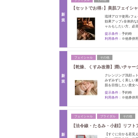
【セットでお得♪】美肌フェイシャル
新
琉球アロマ使用♪フェ
規
効果アップ♪全体的
ャルもしたい方、必
提示条件：
予約時
利用条件：
※他券併
フェイシャル
その他
【乾燥、くすみ改善】潤いチャージフェ
クレンジング洗顔→ト
新
みずみずしく美しい
規
肌を目指したい貴女へ
提示条件：
予約時
利用条件：
※他券併用
フェイシャル
ブライダル
その他
【法令線・たるみ・小顔】リフトアップ
【すぐに分かる若見え
新