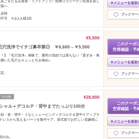
重あご＆たるみ改善・リフトアップ》効果◎コラーゲン生成を促し
メニューを追加
ヤ肌へ
入店時
ブックマー
不可 ※お1人様1回
¥5,500
このクーポ
洗浄でイチゴ鼻卒業◎ ￥6,600→￥5,500
空席確認・予
し！】『毛穴洗浄』体験で、通常の洗顔では落ちない『黒ずみ・角
開いた毛穴もキュッと引き締め♪
メニューを追加
限定。
ブックマー
¥28,800
その他
このクーポ
イシャル＋デコルテ・背中までたっぷり100分
空席確認・予
お顔・首・背中・うなじシェービング＋デコルテ＆背中ケア＋ブラ
♪ドレスから見えるパーツを集中ケア。挙式前でお忙しい花嫁様に
メニューを追加
ブックマー
回のみ。