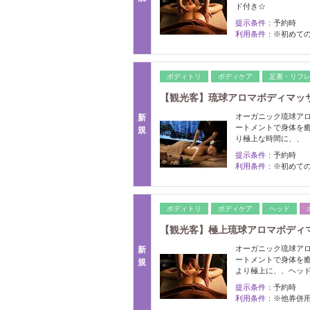
ド付き☆
提示条件：
予約時
利用条件：
※初めての
ボディトリ
ボディケア
足裏・リフ
【観光客】琉球アロマボディマッサー
オーガニック琉球ア
新
ートメントで身体を
規
り極上な時間に、、
提示条件：
予約時
利用条件：
※初めての
ボディトリ
ボディケア
ヘッド
【観光客】極上琉球アロマボディマッ
オーガニック琉球ア
新
ートメントで身体を
規
より極上に、、ヘッ
提示条件：
予約時
利用条件：
※他券併用