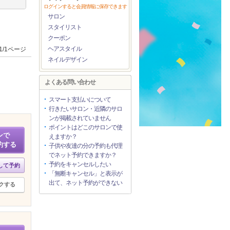
ログインすると会員情報に保存できます
サロン
スタイリスト
クーポン
ヘアスタイル
1/1ページ
ネイルデザイン
よくある問い合わせ
スマート支払いについて
行きたいサロン・近隣のサロ
ンが掲載されていません
ポイントはどこのサロンで使
ンで
えますか？
約する
子供や友達の分の予約も代理
でネット予約できますか？
予約をキャンセルしたい
して予約
「無断キャンセル」と表示が
出て、ネット予約ができない
クする