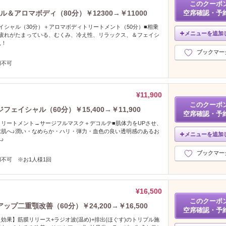
このクーポ
＆アロマボディ（80分）￥12300→￥11000
空席確認・予
イシャル（30分）＋アロマボディトリートメント（50分）■相乗
メニューを追加
な疲れがたまっている、むくみ、冷え性、リラックス、＆フェイシ
見！
ブックマー
用不可
¥11,900
このクーポ
イシャル（60分）￥15,400→￥11,900
空席確認・予
リートメント→サージフルマスク＋デコルテ■肌体力をUPさせ、
素肌へ♪潤い・なめらか・ハリ・弾力・血色の良い透明感のあるお
メニューを追加
♪
ブックマー
不可 ※お1人様1回
¥16,500
このクーポ
二重顎改善（60分）￥24,200→￥16,500
空席確認・予
効果】筋膜リリース+ラジオ波(温め)+排出(ほぐす)のトリプル施