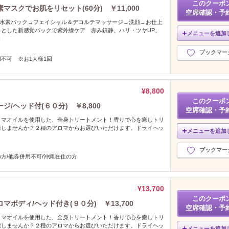
このクーポ
スクでお肌をリセット(60分) ￥11,000
空席確認・予
”水素パック→フェイシャル＆デコルテマッサージ→洗顔→お仕上
っとした新感覚パックで紫外線ケア 赤み鎮静、ハリ・ツヤUP、
メニューを追加
白
ブックマー
不可 ※お1人様1回
¥8,800
このクーポ
/ヘッド付(６０分) ￥8,800
空席確認・予
ロマオイルを使用した、全身トリートメント！香りで心を癒しトリ
癒しませんか？２種のアロマからお選びいただけます。ドライヘッ
メニューを追加
ブックマー
方/他券併用不可/沖縄在住の方
¥13,700
このクーポ
ボディ/ヘッド付き(９０分) ￥13,700
空席確認・予
ロマオイルを使用した、全身トリートメント！香りで心を癒しトリ
癒しませんか？２種のアロマからお選びいただけます。ドライヘッ
メニューを追加