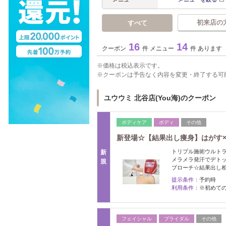
初来店の
すべて
16
14
クーポン
件 メニュー
件 あります
価格は税込表示です。
クーポンは予告なく内容を変更・終了する可
ユウウミ 北谷店(You海)のクーポン
ボディケア
ボディ
その他
新登場☆【結果出し痩身】はがす×燃焼
トリプル施術ウルト
新
メラメラ発汗でデト
規
プローチ☆結果出し
提示条件：
予約時
利用条件：
※初めての
フェイシャル
ブライダル
その他