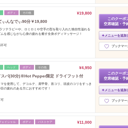
¥19,800
レ
ボディ
その他
このクーポ
んなでぃ90分￥19,800
空席確認・予
タラソテラピーや、ロミロミや空手の型を取り入れた独自性溢れる
ズムを感じながら心身の疲れを癒す全身ボディマッサージ！
メニューを追加
用不可
ブックマー
¥4,950
レ
ヘッド
ボディ
その他
このクーポ
(30分)※Hot Pepper限定 ドライフット付
空席確認・予
ロマを使用して、デコルテ、肩甲骨、首コリ、頭皮のコリをすっき
や目の疲れのある方におすすめです！
メニューを追加
不可
ブックマー
¥11,000
フェイシャル
ボディ
バストケア