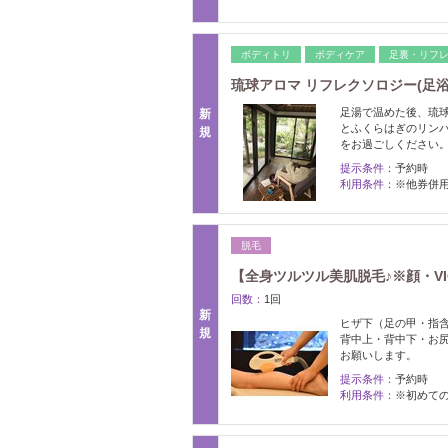
ボディトリ
ボディケア
足裏・リフ
琉球アロマ リフレクソロジー(足浴/足
足湯で温めた後、琉球
新
とふくらはぎのリン
規
をお過ごしください
提示条件：
予約時
利用条件：
※他券併
脱毛
【全身ツルツル美肌脱毛♪※顔・VIO
回数：
1回
新
ヒザ下（足の甲・指
規
背中上・背中下・お尻
お願いします。
提示条件：
予約時
利用条件：
※初めての