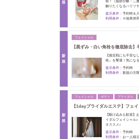
術！《脂肪分解・二
規
触りたくなるハリツ
提示条件：
予約時＆
利用条件：
※他券併用
フェイシャル
【黒ずみ・白い角栓を徹底除去】毛穴
【接近戦にも不安な
新
栓』を撃退！気になる
規
提示条件：
予約時
利用条件：
新規の方
フェイシャル
ボディ
ブライダル
【1dayブライダルエステ】フェ
【駆け込みも歓迎】
新
イダルフェイシャル
規
オススメ♪
提示条件：
予約時
利用条件：
お一人様1