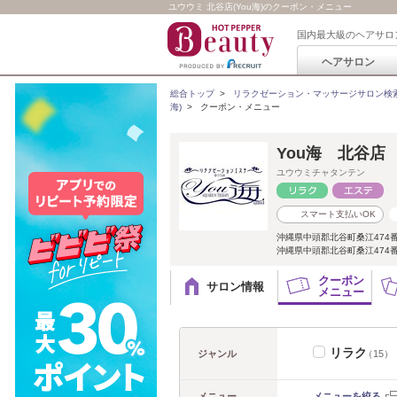
ユウウミ 北谷店(You海)のクーポン・メニュー
国内最大級のヘアサロ
ヘアサロン
総合トップ
>
リラクゼーション・マッサージサロン検
海)
>
クーポン・メニュー
You海 北谷店
ユウウミチャタンテン
スマート支払いOK
沖縄県中頭郡北谷町桑江474番
沖縄県中頭郡北谷町桑江474番地
クーポン
サロン情報
メニュー
リラク
ジャンル
（15）
メニュー
メニューを絞る