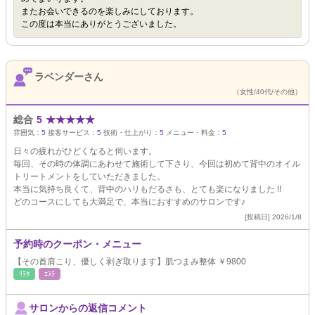
またお会いできるのを楽しみにしております。
この度は本当にありがとうございました。
ラベンダーさん
（女性/40代/その他）
総合
5
★
★
★
★
★
雰囲気：
5
接客サービス：
5
技術・仕上がり：
5
メニュー・料金：
5
日々の疲れがひどくなると伺います。
毎回、その時の体調にあわせて施術して下さり、今回は初めて背中のオイル
トリートメントをしていただきました。
本当に気持ち良くて、背中のハリもだるさも、とても楽になりました !!
どのコースにしても大満足で、本当におすすめのサロンです♪
[投稿日] 2026/1/8
予約時のクーポン・メニュー
【その首肩こり、優しく剥ぎ取ります】肌つまみ整体 ￥9800
ﾘﾗｸ
ｴｽﾃ
サロンからの返信コメント