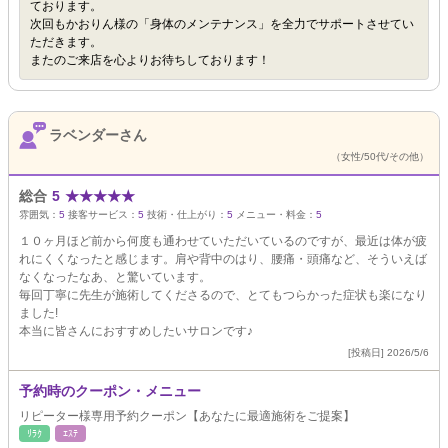
ております。
次回もかおりん様の「身体のメンテナンス」を全力でサポートさせてい
ただきます。
またのご来店を心よりお待ちしております！
ラベンダーさん
（女性/50代/その他）
総合
5
★
★
★
★
★
雰囲気：
5
接客サービス：
5
技術・仕上がり：
5
メニュー・料金：
5
１０ヶ月ほど前から何度も通わせていただいているのですが、最近は体が疲
れにくくなったと感じます。肩や背中のはり、腰痛・頭痛など、そういえば
なくなったなあ、と驚いています。
毎回丁寧に先生が施術してくださるので、とてもつらかった症状も楽になり
ました!
本当に皆さんにおすすめしたいサロンです♪
[投稿日] 2026/5/6
予約時のクーポン・メニュー
リピーター様専用予約クーポン【あなたに最適施術をご提案】
ﾘﾗｸ
ｴｽﾃ