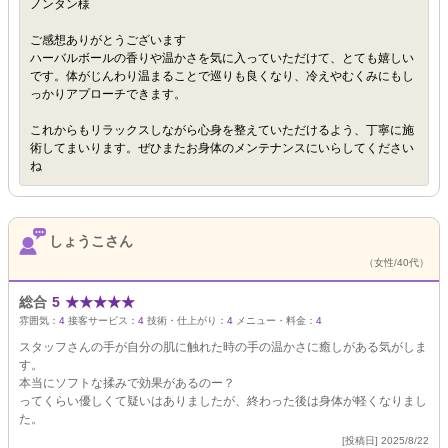
ノンタン様
ご感想ありがとうございます
ハーバルボールの香りや温かさを気に入っていただけて、とても嬉しい
です。体がじんわり温まることで巡りも良くなり、冷えやむくみにもし
っかりアプローチできます。
これからもリラックスしながら心身を整えていただけるよう、丁寧に施
術してまいります。ぜひまたお身体のメンテナンスにいらしてください
ね
しょうこさん
（女性/40代）
総合
5
★
★
★
★
★
雰囲気：
4
接客サービス：
4
技術・仕上がり：
4
メニュー・料金：
4
スタッフさんの手が自分の肌に触れた時の手の温かさに癒しがある気がしま
す。
本当にソフトな揉みで効果があるのー？
ってくらい優しくて疑いはありましたが、終わった後は身体が軽くなりまし
た。
[投稿日] 2025/8/22