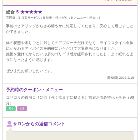
総合
5
★
★
★
★
★
雰囲気：
5
接客サービス：
5
技術・仕上がり：
5
メニュー・料金：
5
事前のヒアリングからきめ細やかに対応してくださり、安心して過ごすこと
ができました。
体の状態や困りごとに対してのアプローチだけでなく、ライフスタイル全体
にかかわるアドバイスを的確にいただけて大変参考になりました。
施術を受けてからだいぶ肩のゴリゴリ感が緩和されましたし、よく眠れるよ
うになったように感じます。
ぜひまたお願いしたいです。
[投稿日] 2026/2/16
予約時のクーポン・メニュー
ゴリゴリの首肩コリに◎【強く揉まずに整える】首肩お悩み特化＋全身（90
分）
ﾘﾗｸ
ｴｽﾃ
サロンからの返信コメント