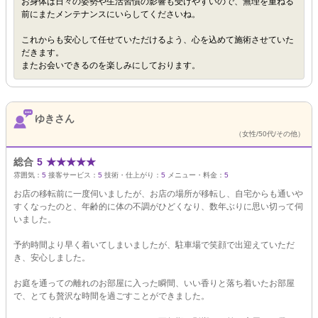
お身体は日々の姿勢や生活習慣の影響も受けやすいので、無理を重ねる
前にまたメンテナンスにいらしてくださいね。
これからも安心して任せていただけるよう、心を込めて施術させていた
だきます。
またお会いできるのを楽しみにしております。
ゆきさん
（女性/50代/その他）
総合
5
★
★
★
★
★
雰囲気：
5
接客サービス：
5
技術・仕上がり：
5
メニュー・料金：
5
お店の移転前に一度伺いましたが、お店の場所が移転し、自宅からも通いや
すくなったのと、年齢的に体の不調がひどくなり、数年ぶりに思い切って伺
いました。
予約時間より早く着いてしまいましたが、駐車場で笑顔で出迎えていただ
き、安心しました。
お庭を通っての離れのお部屋に入った瞬間、いい香りと落ち着いたお部屋
で、とても贅沢な時間を過ごすことができました。