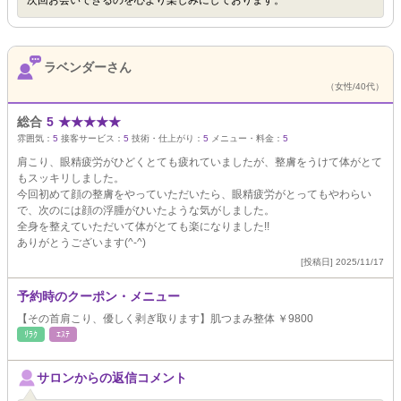
次回お会いできるのを心より楽しみにしております。
ラベンダーさん
（女性/40代）
総合
5
★
★
★
★
★
雰囲気：
5
接客サービス：
5
技術・仕上がり：
5
メニュー・料金：
5
肩こり、眼精疲労がひどくとても疲れていましたが、整膚をうけて体がとて
もスッキリしました。
今回初めて顔の整膚をやっていただいたら、眼精疲労がとってもやわらい
で、次のには顔の浮腫がひいたような気がしました。
全身を整えていただいて体がとても楽になりました!!
ありがとうございます(^-^)
[投稿日] 2025/11/17
予約時のクーポン・メニュー
【その首肩こり、優しく剥ぎ取ります】肌つまみ整体 ￥9800
ﾘﾗｸ
ｴｽﾃ
サロンからの返信コメント