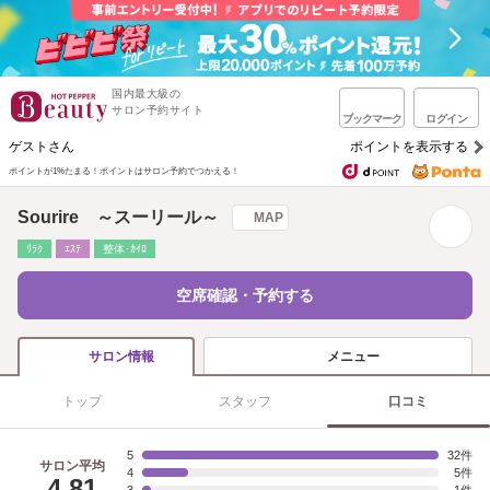
国内最大級の
サロン予約サイト
ブックマーク
ログイン
ゲストさん
ポイントを表示する
ポイントが1%たまる！
ポイントはサロン予約でつかえる！
Sourire ～スーリール～
MAP
ﾘﾗｸ
ｴｽﾃ
整体･ｶｲﾛ
空席確認・予約する
メニュー
サロン情報
トップ
スタッフ
口コミ
5
32
サロン平均
4
5
4.81