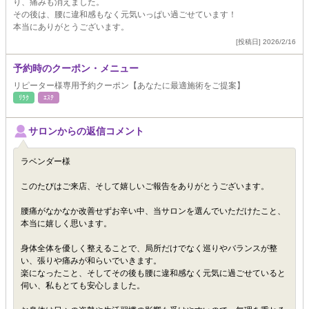
り、痛みも消えました。
その後は、腰に違和感もなく元気いっぱい過ごせています！
本当にありがとうございます。
[投稿日] 2026/2/16
予約時のクーポン・メニュー
リピーター様専用予約クーポン【あなたに最適施術をご提案】
ﾘﾗｸ
ｴｽﾃ
サロンからの返信コメント
ラベンダー様
このたびはご来店、そして嬉しいご報告をありがとうございます。
腰痛がなかなか改善せずお辛い中、当サロンを選んでいただけたこと、
本当に嬉しく思います。
身体全体を優しく整えることで、局所だけでなく巡りやバランスが整
い、張りや痛みが和らいでいきます。
楽になったこと、そしてその後も腰に違和感なく元気に過ごせていると
伺い、私もとても安心しました。