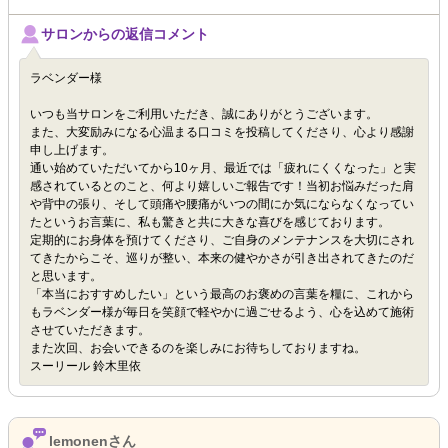
サロンからの返信コメント
ラベンダー様
いつも当サロンをご利用いただき、誠にありがとうございます。
また、大変励みになる心温まる口コミを投稿してくださり、心より感謝
申し上げます。
通い始めていただいてから10ヶ月、最近では「疲れにくくなった」と実
感されているとのこと、何より嬉しいご報告です！当初お悩みだった肩
や背中の張り、そして頭痛や腰痛がいつの間にか気にならなくなってい
たというお言葉に、私も驚きと共に大きな喜びを感じております。
定期的にお身体を預けてくださり、ご自身のメンテナンスを大切にされ
てきたからこそ、巡りが整い、本来の健やかさが引き出されてきたのだ
と思います。
「本当におすすめしたい」という最高のお褒めの言葉を糧に、これから
もラベンダー様が毎日を笑顔で軽やかに過ごせるよう、心を込めて施術
させていただきます。
また次回、お会いできるのを楽しみにお待ちしておりますね。
スーリール 鈴木里依
lemonenさん