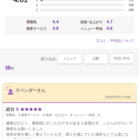
3
1
2
0
1
0
4.4
4.7
雰囲気
技術･仕上がり
4.8
4.6
接客サービス
メニュー･料金
口コミ・平均点について
メニュー
点数
性別･年代
絞り込み
38
件
サロンPick Up
ラベンダーさん
（女性/50代/その他）
総合
5
★
★
★
★
★
雰囲気：
5
接客サービス：
5
技術・仕上がり：
5
メニュー・料金：
5
腰痛がひどく、整体院に行ったのですがあまり改善せず、こちらのサロンで
施術をお願いしました。
身体全体を優しく整えていただき、張りを感じていた場所もとても楽にな