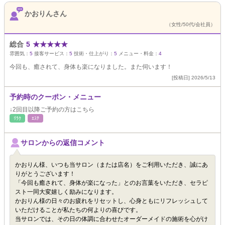
かおりんさん
（女性/50代/会社員）
総合
5
★
★
★
★
★
雰囲気：
5
接客サービス：
5
技術・仕上がり：
5
メニュー・料金：
4
今回も、癒されて、身体も楽になりました。また伺います！
[投稿日] 2026/5/13
予約時のクーポン・メニュー
↓2回目以降ご予約の方はこちら
ﾘﾗｸ
ｴｽﾃ
サロンからの返信コメント
かおりん様、いつも当サロン（または店名）をご利用いただき、誠にあ
りがとうございます！
「今回も癒されて、身体が楽になった」とのお言葉をいただき、セラピ
スト一同大変嬉しく励みになります。
かおりん様の日々のお疲れをリセットし、心身ともにリフレッシュして
いただけることが私たちの何よりの喜びです。
当サロンでは、その日の体調に合わせたオーダーメイドの施術を心がけ