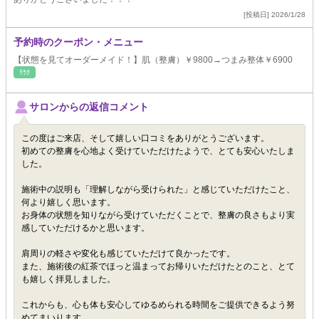
[投稿日] 2026/1/28
予約時のクーポン・メニュー
【状態を見てオーダーメイド！】肌（整膚）￥9800→つまみ整体￥6900
ﾘﾗｸ
サロンからの返信コメント
この度はご来店、そして嬉しい口コミをありがとうございます。
初めての整膚を心地よく受けていただけたようで、とても安心いたしま
した。
施術中の説明も「理解しながら受けられた」と感じていただけたこと、
何より嬉しく思います。
お身体の状態を知りながら受けていただくことで、整膚の良さもより実
感していただけるかと思います。
肩周りの軽さや変化も感じていただけて良かったです。
また、施術後の紅茶でほっと温まってお帰りいただけたとのこと、とて
も嬉しく拝見しました。
これからも、心も体も安心してゆるめられる時間をご提供できるよう努
めてまいります。