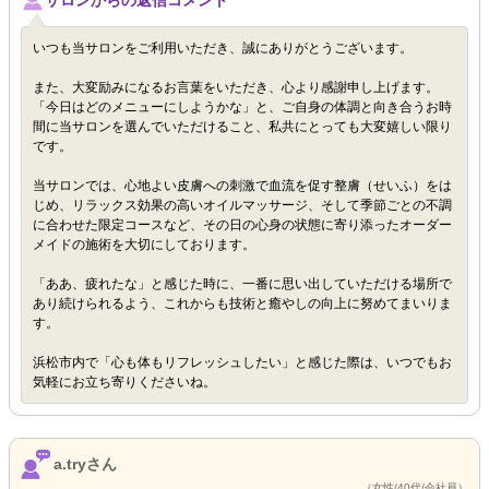
サロンからの返信コメント
いつも当サロンをご利用いただき、誠にありがとうございます。
また、大変励みになるお言葉をいただき、心より感謝申し上げます。
「今日はどのメニューにしようかな」と、ご自身の体調と向き合うお時
間に当サロンを選んでいただけること、私共にとっても大変嬉しい限り
です。
当サロンでは、心地よい皮膚への刺激で血流を促す整膚（せいふ）をは
じめ、リラックス効果の高いオイルマッサージ、そして季節ごとの不調
に合わせた限定コースなど、その日の心身の状態に寄り添ったオーダー
メイドの施術を大切にしております。
「ああ、疲れたな」と感じた時に、一番に思い出していただける場所で
あり続けられるよう、これからも技術と癒やしの向上に努めてまいりま
す。
浜松市内で「心も体もリフレッシュしたい」と感じた際は、いつでもお
気軽にお立ち寄りくださいね。
a.tryさん
（女性/40代/会社員）