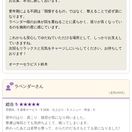
お言葉、本当に嬉しく思います。
更年期による不調は「我慢するもの」ではなく、整えることで必ず楽に
なります。
ラベンダー様のお体が回を重ねるごとに柔らかく、巡りが良くなってい
るのを施術の度に感じています。
これからも安心してゆだねていただける場所として、しっかりお支えし
ていきますね。
次回もリラックスと元気をチャージしにいらしてください。お待ちして
おります！
オーナーセラピスト鈴木
ラベンダーさん
（女性/40代）
総合
5
★
★
★
★
★
雰囲気：
5
接客サービス：
5
技術・仕上がり：
5
メニュー・料金：
5
背中のはり、肩こり、猫背が気になり伺いました。
整膚は毎回とても気持ちよくて、眠ってしまいます。
終わったあとは姿勢も整って、からだのだるさもとても楽になりました!