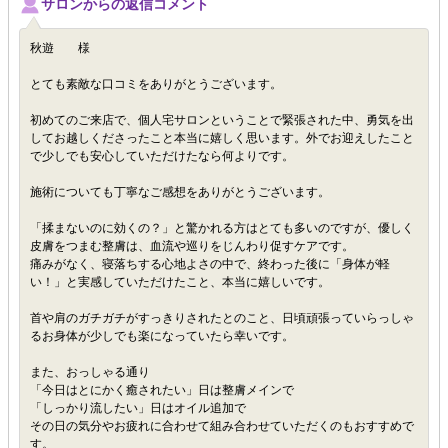
サロンからの返信コメント
秋遊 様
とても素敵な口コミをありがとうございます。
初めてのご来店で、個人宅サロンということで緊張された中、勇気を出
してお越しくださったこと本当に嬉しく思います。外でお迎えしたこと
で少しでも安心していただけたなら何よりです。
施術についても丁寧なご感想をありがとうございます。
「揉まないのに効くの？」と驚かれる方はとても多いのですが、優しく
皮膚をつまむ整膚は、血流や巡りをじんわり促すケアです。
痛みがなく、寝落ちする心地よさの中で、終わった後に「身体が軽
い！」と実感していただけたこと、本当に嬉しいです。
首や肩のガチガチがすっきりされたとのこと、日頃頑張っていらっしゃ
るお身体が少しでも楽になっていたら幸いです。
また、おっしゃる通り
「今日はとにかく癒されたい」日は整膚メインで
「しっかり流したい」日はオイル追加で
その日の気分やお疲れに合わせて組み合わせていただくのもおすすめで
す。