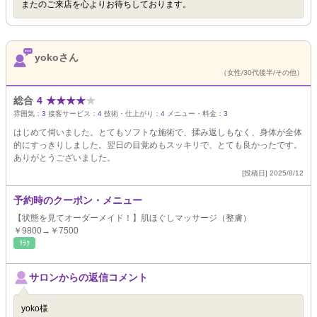
またのご来店を心よりお待ちしております。
yokoさん
（女性/30代後半/その他）
総合
4
★
★
★
★
★
雰囲気：
3
接客サービス：
4
技術・仕上がり：
4
メニュー・料金：
3
はじめて伺いました。とてもソフトな施術で、揉み返しもなく、身体が全体
的にすっきりしました。翌日の目覚めもスッキリで、とても良かったです。
ありがとうございました。
[投稿日] 2025/8/12
予約時のクーポン・メニュー
【状態を見てオーダーメイド！】肌ほぐしマッサージ（整膚）
￥9800→￥7500
ﾘﾗｸ
サロンからの返信コメント
yoko様