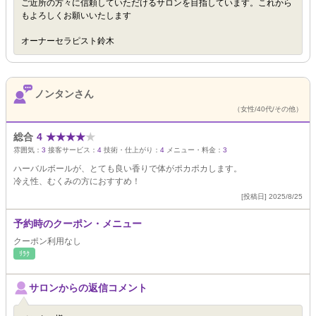
ご近所の方々に信頼していただけるサロンを目指しています。これから
もよろしくお願いいたします
オーナーセラピスト鈴木
ノンタンさん
（女性/40代/その他）
総合
4
★
★
★
★
★
雰囲気：
3
接客サービス：
4
技術・仕上がり：
4
メニュー・料金：
3
ハーバルボールが、とても良い香りで体がポカポカします。
冷え性、むくみの方におすすめ！
[投稿日] 2025/8/25
予約時のクーポン・メニュー
クーポン利用なし
ﾘﾗｸ
サロンからの返信コメント