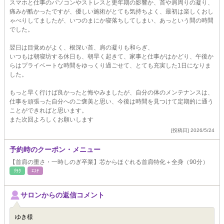
スマホと仕事のパソコンやストレスと更年期の影響か、首や肩周りの凝り、
痛みが酷かったですが、優しい施術がとても気持ちよく、最初は楽しくおし
ゃべりしてましたが、いつのまにか寝落ちしてしまい、あっという間の時間
でした。
翌日は目覚めがよく、根深い首、肩の凝りも和らぎ、
いつもは朝寝坊する休日も、朝早く起きて、家事と仕事がはかどり、午後か
らはプライベートな時間をゆっくり過ごせて、とても充実した1日になりま
した。
もっと早く行けば良かったと悔やみましたが、自分の体のメンテナンスは、
仕事を頑張った自分へのご褒美と思い、今後は時間を見つけて定期的に通う
ことができればと思います。
また次回よろしくお願いします
[投稿日] 2026/5/24
予約時のクーポン・メニュー
【首肩の重さ・一時しのぎ卒業】芯からほぐれる首肩特化＋全身（90分）
ﾘﾗｸ
ｴｽﾃ
サロンからの返信コメント
ゆき様