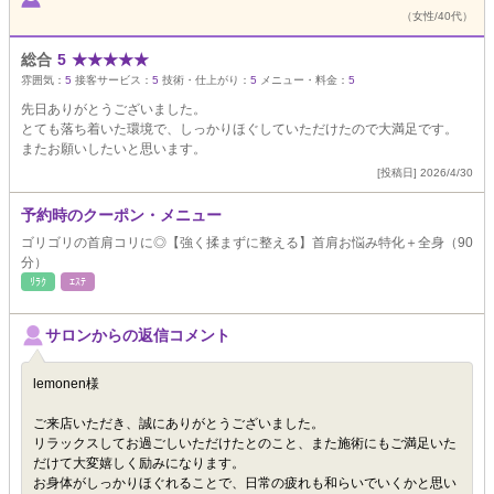
（女性/40代）
総合
5
★
★
★
★
★
雰囲気：
5
接客サービス：
5
技術・仕上がり：
5
メニュー・料金：
5
先日ありがとうございました。
とても落ち着いた環境で、しっかりほぐしていただけたので大満足です。
またお願いしたいと思います。
[投稿日] 2026/4/30
予約時のクーポン・メニュー
ゴリゴリの首肩コリに◎【強く揉まずに整える】首肩お悩み特化＋全身（90
分）
ﾘﾗｸ
ｴｽﾃ
サロンからの返信コメント
lemonen様
ご来店いただき、誠にありがとうございました。
リラックスしてお過ごしいただけたとのこと、また施術にもご満足いた
だけて大変嬉しく励みになります。
お身体がしっかりほぐれることで、日常の疲れも和らいでいくかと思い