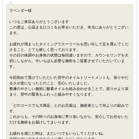
ラベンダー様
いつもご来店ありがとうございます
この度は、心温まる口コミをお寄せいただき、本当にありがとうござい
ます。
お疲れが溜まったタイミングでスーリールを思い出して足を運んでくだ
さること、とても嬉しく思っております。
その日の体調やお身体の状態は毎回違いますので、カウンセリングを大
切にしながら、今いちばん必要な施術をご提案させていただいていま
す。
今回初めて受けていただいた背中のオイルトリートメントも、張りやだ
るさが楽になったとのこと、安心いたしました。
整膚のやさしい施術に酸素オイルを組み合わせることで、巡りがより深
まり、背中の緊張もふわっと緩みやすくなります。
「どのコースでも大満足」とのお言葉は、施術者として何よりの励みで
す。
これからも、その時々のお身体に寄り添いながら、安心してお任せいた
だける施術をお届けしてまいります。
お疲れを感じた時は、またいつでもいらしてくださいね。