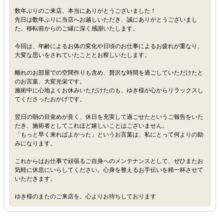
数年ぶりのご来店、本当にありがとうございました！
先日は数年ぶりに当店へお越しいただき、誠にありがとうございまし
た。移転前からのご縁に深く感謝いたします。
今回は、年齢によるお体の変化や日頃のお仕事によるお疲れが重なり、
大変な思いをされていたこととお察しいたします。
離れのお部屋での空間作りも含め、贅沢な時間を過ごしていただけたと
のお言葉、大変光栄です。
施術中に心地よくお休みいただけたのも、ゆき様が心からリラックスし
てくださったおかげです。
翌日の朝の目覚めが良く、休日を充実して過ごせたというご報告をいた
だき、施術者としてこれほど嬉しいことはございません。
「もっと早く来ればよかった」というお言葉は、私にとって何よりの励
みになります。
これからはお仕事で頑張るご自身へのメンテナンスとして、ぜひまたお
気軽に休息にいらしてください。心身を整えるお手伝いを精一杯させて
いただきます。
ゆき様のまたのご来店を、心よりお待ちしております