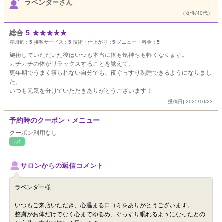
ラベンダーさん
（女性/40代）
総合
5
★
★
★
★
★
雰囲気：
5
接客サービス：
5
技術・仕上がり：
5
メニュー・料金：
5
施術していただいた後はいつも本当に体も気持ちも軽くなります。
カチカチの体がリラックスすることを覚えて、
更年期でうまく寝られない自分でも、夜ぐっすり熟睡できるようになりまし
た。
いつも元気を分けていただきありがとうございます！
[投稿日] 2025/10/23
予約時のクーポン・メニュー
クーポン利用なし
ﾘﾗｸ
サロンからの返信コメント
ラベンダー様
いつもご来店いただき、心温まる口コミをありがとうございます。
整膚がお体だけでなく心までゆるめ、ぐっすり眠れるようになったとの