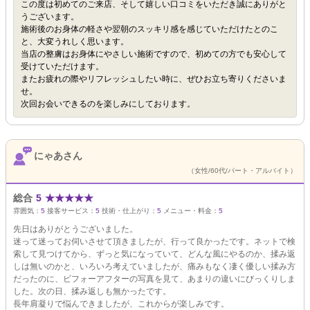
この度は初めてのご来店、そして嬉しい口コミをいただき誠にありがと
うございます。
施術後のお身体の軽さや翌朝のスッキリ感を感じていただけたとのこ
と、大変うれしく思います。
当店の整膚はお身体にやさしい施術ですので、初めての方でも安心して
受けていただけます。
またお疲れの際やリフレッシュしたい時に、ぜひお立ち寄りくださいま
せ。
次回お会いできるのを楽しみにしております。
にゃあさん
（女性/60代/パート・アルバイト）
総合
5
★
★
★
★
★
雰囲気：
5
接客サービス：
5
技術・仕上がり：
5
メニュー・料金：
5
先日はありがとうございました。
迷って迷ってお伺いさせて頂きましたが、行って良かったです。ネットで検
索して見つけてから、ずっと気になっていて、どんな風にやるのか、揉み返
しは無いのかと、いろいろ考えていましたが、痛みもなく凄く優しい揉み方
だったのに、ビフォーアフターの写真を見て、あまりの違いにびっくりしま
した。次の日、揉み返しも無かったです。
長年肩凝りで悩んできましたが、これからが楽しみです。