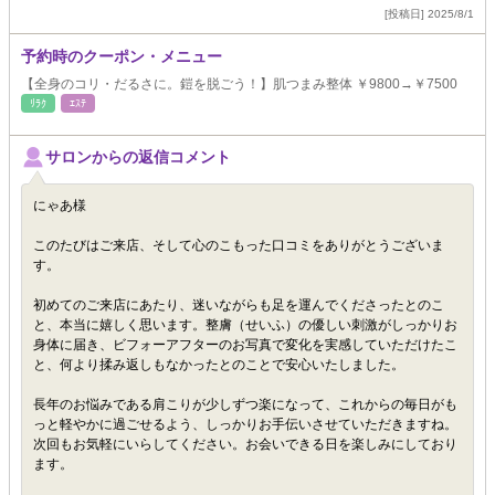
[投稿日] 2025/8/1
予約時のクーポン・メニュー
【全身のコリ・だるさに。鎧を脱ごう！】肌つまみ整体 ￥9800→￥7500
ﾘﾗｸ
ｴｽﾃ
サロンからの返信コメント
にゃあ様
このたびはご来店、そして心のこもった口コミをありがとうございま
す。
初めてのご来店にあたり、迷いながらも足を運んでくださったとのこ
と、本当に嬉しく思います。整膚（せいふ）の優しい刺激がしっかりお
身体に届き、ビフォーアフターのお写真で変化を実感していただけたこ
と、何より揉み返しもなかったとのことで安心いたしました。
長年のお悩みである肩こりが少しずつ楽になって、これからの毎日がも
っと軽やかに過ごせるよう、しっかりお手伝いさせていただきますね。
次回もお気軽にいらしてください。お会いできる日を楽しみにしており
ます。