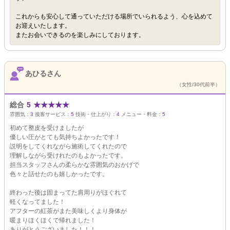
これからも安心して通っていただける場所でいられるよう、心を込めて
お迎えいたします。
またお会いできるのを楽しみにしております。
あひるさん
（女性/30代前半）
総合
5
★
★
★
★
★
雰囲気：
3
接客サービス：
5
技術・仕上がり：
4
メニュー・料金：
5
初めて整皮を受けましたが
優しい圧がとても気持ちよかったです！
説明をしてくれながら施術してくれたので
理解しながら受けれたのもよかったです。
担当スタッフさんの柔らかな雰囲気のおかげで
色々と話せたのも嬉しかったです。
終わった後は固まってた肩周りがほぐれて
軽くなってました！
アフターの紅茶がまた美味しくより身体が
暖まりほくほくで帰れました！
ありがとうございました！！！