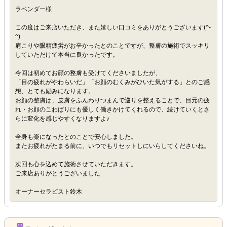
ラベンダー様
この度はご来店いただき、また嬉しい口コミをありがとうございます(^-
^)
肩こりや眼精疲労がお辛かったとのことですが、整膚の施術でスッキリ
していただけて本当に良かったです。
今回は初めてお顔の整膚も受けてくださいましたが、
「目の疲れがやわらいだ」「お顔のむくみがひいた気がする」とのご感
想、とても励みになります。
お顔の整膚は、皮膚をふんわりつまんで巡りを整えることで、目元の疲
れ・お顔のこわばりにも優しく働きかけてくれるので、続けていくとさ
らに変化を感じやすくなりますよ♪
全身も楽になったとのことで安心しました。
またお疲れがたまる前に、いつでもリセットしにいらしてくださいね。
次回も心を込めて施術させていただきます。
ご来店ありがとうございました
オーナーセラピスト鈴木