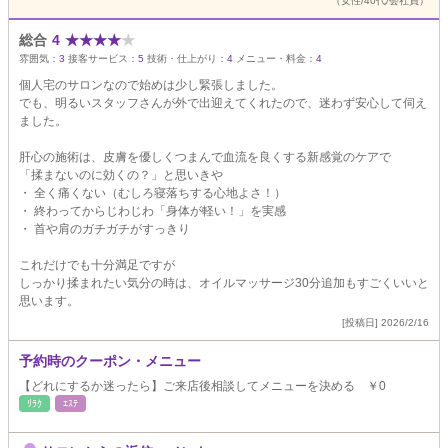
（女性/40代/会社員）
総合
4
★
★
★
★
★
雰囲気：
3
接客サービス：
5
技術・仕上がり：
4
メニュー・料金：
4
個人宅のサロンなので始めは少し緊張しました。
でも、明るいスタッフさんが外で出迎えてくれたので、迷わず安心して伺え
ました。
肝心の施術は、皮膚を優しくつまんで血流を良くする新感覚のケアで
「揉まないのに効くの？」と思いきや
・ 全く痛くない（むしろ寝落ちする心地よさ！）
・ 終わってからじわじわ「身体が軽い！」を実感
・ 首や肩のガチガチがすっきり
これだけでも十分満足ですが
しっかり揉まれたい気分の時は、オイルマッサージ30分追加もすごくいいと
思います。
[投稿日] 2026/2/16
予約時のクーポン・メニュー
【どれにするか迷ったら】ご来店後相談してメニューを決める ￥0
ﾘﾗｸ
ｴｽﾃ