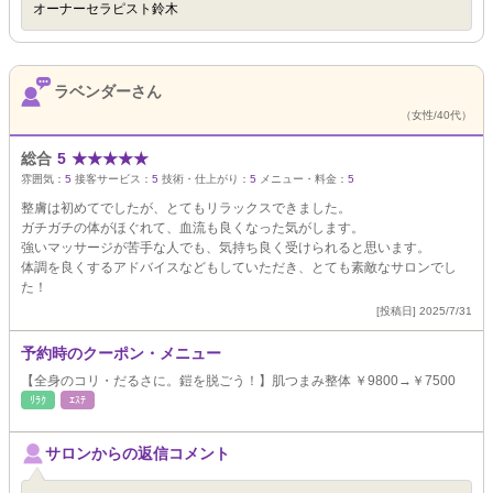
オーナーセラピスト鈴木
ラベンダーさん
（女性/40代）
総合
5
★
★
★
★
★
雰囲気：
5
接客サービス：
5
技術・仕上がり：
5
メニュー・料金：
5
整膚は初めてでしたが、とてもリラックスできました。
ガチガチの体がほぐれて、血流も良くなった気がします。
強いマッサージが苦手な人でも、気持ち良く受けられると思います。
体調を良くするアドバイスなどもしていただき、とても素敵なサロンでし
た！
[投稿日] 2025/7/31
予約時のクーポン・メニュー
【全身のコリ・だるさに。鎧を脱ごう！】肌つまみ整体 ￥9800→￥7500
ﾘﾗｸ
ｴｽﾃ
サロンからの返信コメント