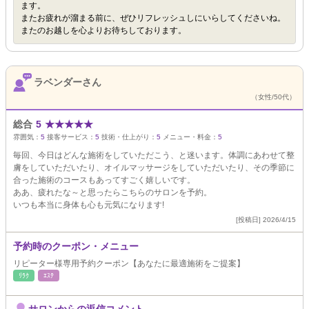
ます。
またお疲れが溜まる前に、ぜひリフレッシュしにいらしてくださいね。
またのお越しを心よりお待ちしております。
ラベンダーさん
（女性/50代）
総合
5
★
★
★
★
★
雰囲気：
5
接客サービス：
5
技術・仕上がり：
5
メニュー・料金：
5
毎回、今日はどんな施術をしていただこう、と迷います。体調にあわせて整
膚をしていただいたり、オイルマッサージをしていただいたり、その季節に
合った施術のコースもあってすごく嬉しいです。
ああ、疲れたな～と思ったらこちらのサロンを予約。
いつも本当に身体も心も元気になります!
[投稿日] 2026/4/15
予約時のクーポン・メニュー
リピーター様専用予約クーポン【あなたに最適施術をご提案】
ﾘﾗｸ
ｴｽﾃ