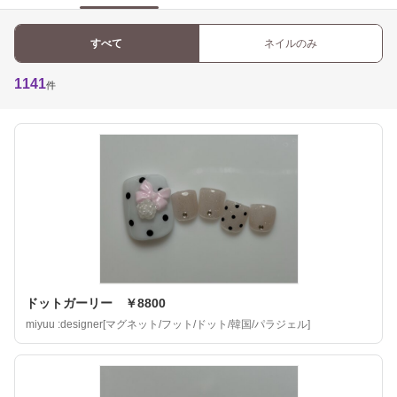
すべて
ネイルのみ
1141
件
ドットガーリー ￥8800
miyuu :designer[マグネット/フット/ドット/韓国/パラジェル]