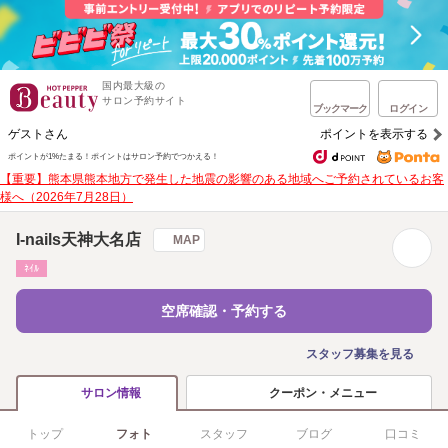
国内最大級の
サロン予約サイト
ブックマーク
ログイン
ゲストさん
ポイントを表示する
ポイントが1%たまる！
ポイントはサロン予約でつかえる！
【重要】熊本県熊本地方で発生した地震の影響のある地域へご予約されているお客
様へ（2026年7月28日）
I-nails天神大名店
MAP
ﾈｲﾙ
空席確認・予約する
スタッフ募集を見る
クーポン・メニュー
サロン情報
トップ
フォト
スタッフ
ブログ
口コミ