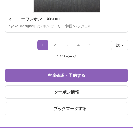
イエローワンホン ￥8100
ayaka :designer[ワンホン/ガーリー/韓国/パラジェル]
1
2
3
4
5
次へ
1 / 48ページ
空席確認・予約する
クーポン情報
ブックマークする