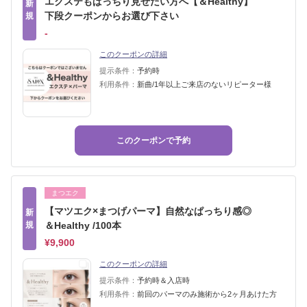
エクステもぱっちり見せたい方へ【＆Healthy】
新
下段クーポンからお選び下さい
規
‐
このクーポンの詳細
提示条件：
予約時
利用条件：
新曲/1年以上ご来店のないリピーター様
このクーポンで予約
まつエク
【マツエク×まつげパーマ】自然なぱっちり感◎
新
規
＆Healthy /100本
¥9,900
このクーポンの詳細
提示条件：
予約時＆入店時
利用条件：
前回のパーマのみ施術から2ヶ月あけた方