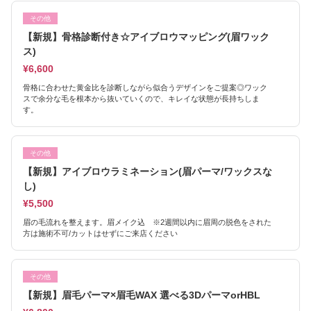
その他
【新規】骨格診断付き☆アイブロウマッピング(眉ワック
ス)
¥6,600
骨格に合わせた黄金比を診断しながら似合うデザインをご提案◎ワック
スで余分な毛を根本から抜いていくので、キレイな状態が長持ちしま
す。
その他
【新規】アイブロウラミネーション(眉パーマ/ワックスな
し)
¥5,500
眉の毛流れを整えます。眉メイク込 ※2週間以内に眉周の脱色をされた
方は施術不可/カットはせずにご来店ください
その他
【新規】眉毛パーマ×眉毛WAX 選べる3DパーマorHBL