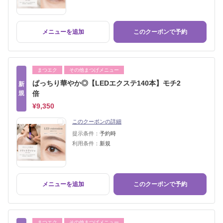
メニューを追加
このクーポンで予約
まつエク
その他まつげメニュー
ぱっちり華やか◎【LEDエクステ140本】モチ2
新
規
倍
¥9,350
このクーポンの詳細
提示条件：
予約時
利用条件：
新規
メニューを追加
このクーポンで予約
まつエク
その他まつげメニュー