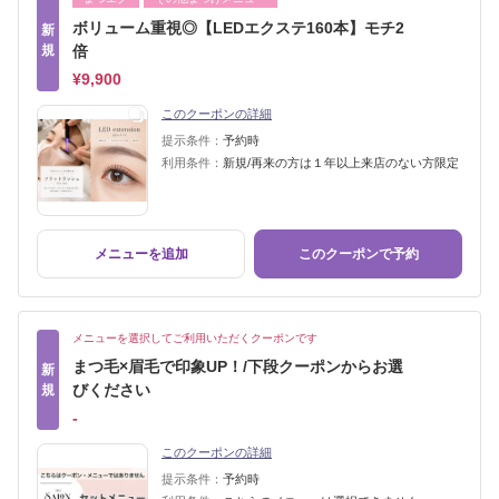
ボリューム重視◎【LEDエクステ160本】モチ2
新
規
倍
¥9,900
このクーポンの詳細
提示条件：
予約時
利用条件：
新規/再来の方は１年以上来店のない方限定
メニューを追加
このクーポンで予約
メニューを選択してご利用いただくクーポンです
まつ毛×眉毛で印象UP！/下段クーポンからお選
新
びください
規
‐
このクーポンの詳細
提示条件：
予約時