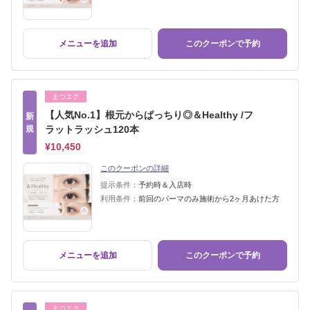
メニューを追加
このクーポンで予約
まつエク
【人気No.1】根元からぱっちり◎＆Healthy /フ
新
規
ラットラッシュ120本
¥10,450
このクーポンの詳細
提示条件：
予約時＆入店時
利用条件：
前回のパーマのみ施術から2ヶ月あけた方
メニューを追加
このクーポンで予約
まつエク