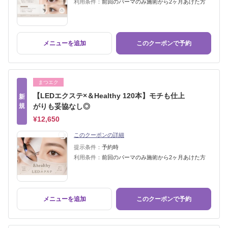
利用条件：
前回のパーマのみ施術から2ヶ月あけた方
メニューを追加
このクーポンで予約
まつエク
【LEDエクステ×＆Healthy 120本】モチも仕上
新
規
がりも妥協なし◎
¥12,650
このクーポンの詳細
提示条件：
予約時
利用条件：
前回のパーマのみ施術から2ヶ月あけた方
メニューを追加
このクーポンで予約