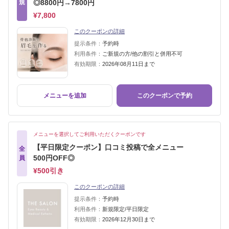
規
◎8800円→7800円
¥7,800
このクーポンの詳細
提示条件：
予約時
利用条件：
ご新規の方/他の割引と併用不可
有効期限：
2026年08月11日まで
メニューを追加
このクーポンで予約
メニューを選択してご利用いただくクーポンです
【平日限定クーポン】口コミ投稿で全メニュー
全
500円OFF◎
員
¥500引き
このクーポンの詳細
提示条件：
予約時
利用条件：
新規限定/平日限定
有効期限：
2026年12月30日まで