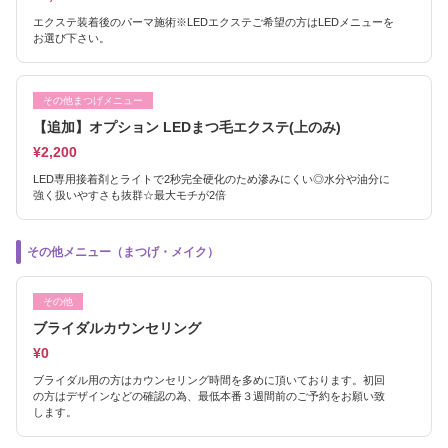
エクステ装着後のパーマ施術※LEDエクステご希望の方はLEDメニューを
お選び下さい。
その他まつげメニュー
【追加】オプション LEDまつ毛エクステ(上のみ)
¥2,200
LED専用接着剤とライトで2秒完全硬化のため滲みにくい◎水分や油分に
強く扱いやすさも抜群☆最大モチが2倍
その他メニュー（まつげ・メイク）
その他
ブライダルカウンセリング
¥0
ブライダル用の方はカウンセリング時間を多めに頂いております。初回
の方はデザインなどの確認の為、最低本番３週間前のご予約をお願い致
します。