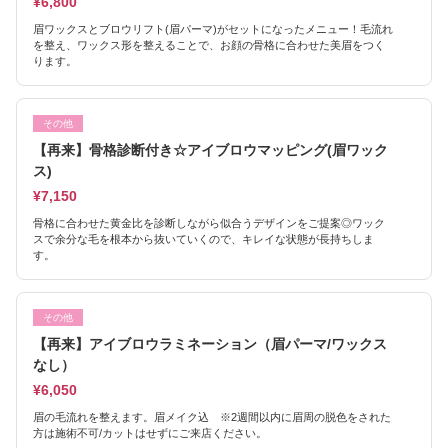
¥6,800
眉ワックスとブロウリフト(眉パーマ)がセットになったメニュー！毛流れ
を整え、ワックス形を整えることで、お顔の骨格に合わせた美眉をつく
ります。
その他
【再来】骨格診断付き☆アイブロウマッピング(眉ワック
ス)
¥7,150
骨格に合わせた黄金比を診断しながら似合うデザインをご提案◎ワック
スで余分な毛を根本から抜いていくので、キレイな状態が長持ちしま
す。
その他
【再来】アイブロウラミネーション（眉パーマ/ワックス
なし）
¥6,050
眉の毛流れを整えます。眉メイク込 ※2週間以内に眉周の脱色をされた
方は施術不可/カットはせずにご来店ください。