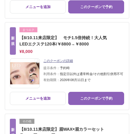
メニューを追加
このクーポンで予約
まつエク
【8/10.11来店限定】 モチ1.5倍持続！大人気
新
規
LEDエクステ120本/￥8800→￥8000
¥8,000
このクーポンの詳細
提示条件：
予約時
利用条件：
指定日以外は通常料金/その他割引併用不可
有効期限：
2026年08月11日まで
メニューを追加
このクーポンで予約
その他
【8/10.11来店限定】眉WAX×眉カラーセット
新