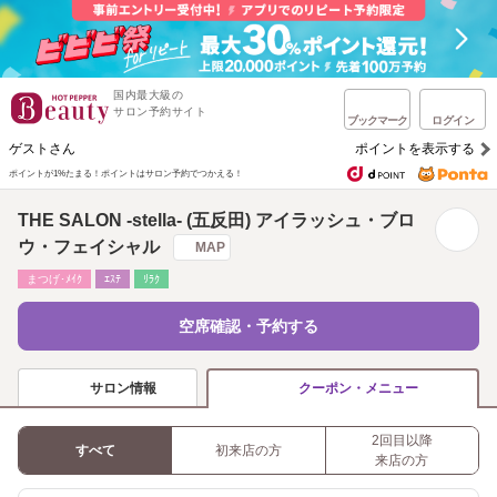
国内最大級の
サロン予約サイト
ブックマーク
ログイン
ゲストさん
ポイントを表示する
ポイントが1%たまる！
ポイントはサロン予約でつかえる！
THE SALON -stella- (五反田) アイラッシュ・ブロ
ウ・フェイシャル
MAP
まつげ･ﾒｲｸ
ｴｽﾃ
ﾘﾗｸ
空席確認・予約する
サロン情報
クーポン・メニュー
2回目以降
すべて
初来店の方
来店の方