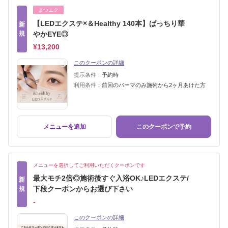
まつエク
【LEDエクステ×＆Healthy 140本】ぱっちり華
新
規
やかEYE◎
¥13,200
このクーポンの詳細
提示条件：
予約時
利用条件：
前回のパーマのみ施術から2ヶ月あけた方
メニューを追加
このクーポンで予約
メニューを選択してご利用いただくクーポンです
最大モチ2倍◎施術後すぐ入浴OK♪LEDエクステ/
新
下段クーポンからお選び下さい
規
‐
このクーポンの詳細