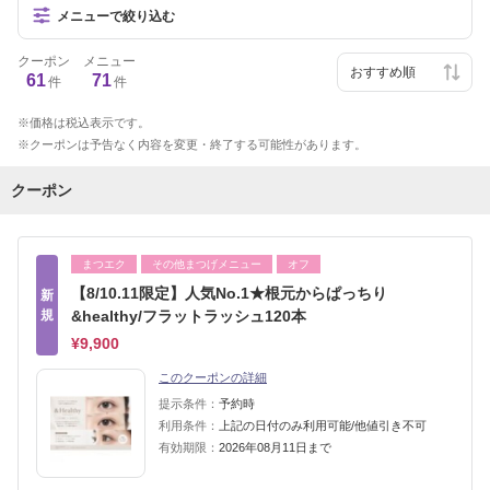
メニューで絞り込む
クーポン
メニュー
61
71
件
件
価格は税込表示です。
クーポンは予告なく内容を変更・終了する可能性があります。
クーポン
まつエク
その他まつげメニュー
オフ
【8/10.11限定】人気No.1★根元からぱっちり
新
規
&healthy/フラットラッシュ120本
¥9,900
このクーポンの詳細
提示条件：
予約時
利用条件：
上記の日付のみ利用可能/他値引き不可
有効期限：
2026年08月11日まで