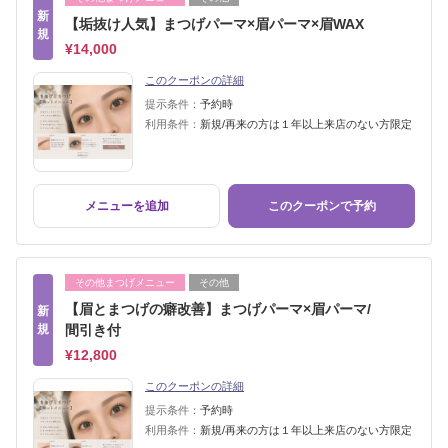
新
【垢抜け人気】まつげパーマ×眉パーマ×眉WAX
規
¥14,000
このクーポンの詳細
提示条件：
予約時
利用条件：
新規/再来の方は１年以上来店のない方限定
メニューを追加
このクーポンで予約
その他まつげメニュー
その他
【眉とまつげの癖改善】まつげパーマ×眉パーマ/
新
規
間引き付
¥12,800
このクーポンの詳細
提示条件：
予約時
利用条件：
新規/再来の方は１年以上来店のない方限定