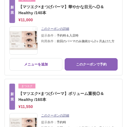
【マツエク×まつげパーマ】華やかな目元へ◎＆
新
規
Healthy /140本
¥11,000
このクーポンの詳細
提示条件：
予約時＆入店時
利用条件：
前回のパーマのみ施術から2ヶ月あけた方
メニューを追加
このクーポンで予約
まつエク
【マツエク×まつげパーマ】ボリューム重視◎＆
新
規
Healthy /160本
¥11,550
このクーポンの詳細
提示条件：
予約時