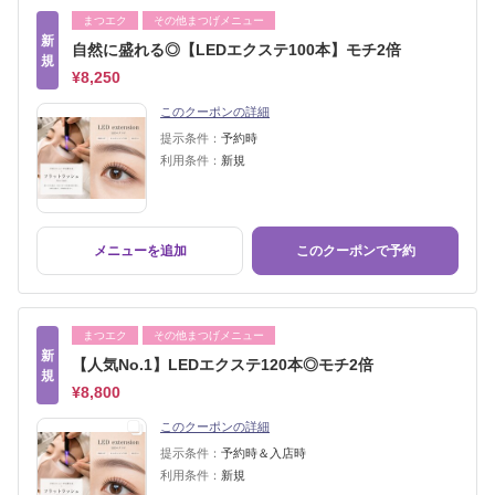
まつエク
その他まつげメニュー
新
自然に盛れる◎【LEDエクステ100本】モチ2倍
規
¥8,250
このクーポンの詳細
提示条件：
予約時
利用条件：
新規
メニューを追加
このクーポンで予約
まつエク
その他まつげメニュー
新
【人気No.1】LEDエクステ120本◎モチ2倍
規
¥8,800
このクーポンの詳細
提示条件：
予約時＆入店時
利用条件：
新規