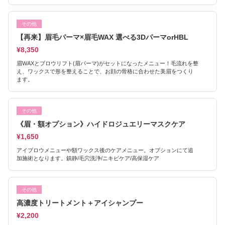
その他
【再来】眉毛パーマ×眉毛WAX 選べる3DパーマorHBL
¥8,350
眉WAXとブロウリフト(眉パーマ)がセットになったメニュー！毛流れを整
え、ワックスで形を整えることで、お顔の骨格に合わせた美眉をつくり
ます。
その他
《眉・額オプション》ハイドロジュエリーマスクケア
¥1,650
アイブロウメニューや額ワックス後のケアメニュー。オプションにて追
加施術となります。鎮静/毛穴洗浄/ニキビケア/高保湿ケア
その他
高濃度トリートメント＋アイシャンプー
¥2,200