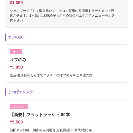
¥1,650
シャンプーで汚れを取り除いて、サロン専用の超濃密トリートメント浸
透させます。2～3回以上継続がおすすめ◎必ずエクステメニューをご選
択下さい
オフのみ
オフ
オフのみ
¥3,850
当店/他店様関わらずでエクステのオフのみをご希望の方
まつげエクステ
まつエク
【新規】フラットラッシュ 80本
¥5,500
初回オフ無料・初回のみ利用可/五反田/品川/目黒/恵比寿