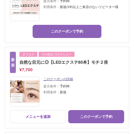
提示条件：
予約時
利用条件：
新規/1年以上ご来店のないリピーター様
このクーポンで予約
まつエク
その他まつげメニュー
新
自然な目元に◎【LEDエクステ80本】モチ２倍
規
¥7,700
このクーポンの詳細
提示条件：
予約時
利用条件：
新規
メニューを追加
このクーポンで予約