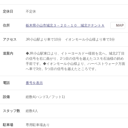
定休日
不定休
住所
栃木県小山市城北３－２０－１０ 城北テナントＡ
MAP
アクセス
JR小山駅より車で10分 イオンモール小山様より車で3分
道案内
◆JR小山駅東口より、イトーヨーカドー様前を北へ。城北2丁目
の信号を右に曲がり、2つ目の信号を越えたコスモ石油様の斜め
手前です。◆イオンモール小山様より、ハーベストウォーク方面
へ車で3分。5つ目の信号を越えたところです。
電話
番号を表示
設備
総数4(ハンド3／フット1)
スタッフ数
総数4人
駐車場
専用駐車場あり