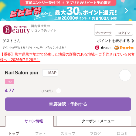
国内最大級の
サロン予約サイト
ブックマーク
ログイン
ゲストさん
ポイントを表示する
ポイントが1%たまる！
ポイントはサロン予約でつかえる！
【重要】熊本県熊本地方で発生した地震の影響のある地域へご予約されているお客
様へ（2026年7月28日）
Nail Salon jour
MAP
ﾈｲﾙ
4.77
（154件）
空席確認・予約する
クーポン・メニュー
サロン情報
トップ
フォト
スタッフ
ブログ
口コミ