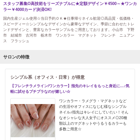
スタッフ募集О高技術をリーズナブルに★定額デザイン￥4500～★ワンカ
ラー￥4000カード決済OK!
国内生産ジェル使用☆当日予約ＯＫ★仕事帰りネイル歓迎◎高品質・低価格・
スピーディー☆シンプルなデザインから豪華なデザイン、季節に合わせたトレ
ンドデザインと、豊富なカラーサンプルをご用意しております。小山市 下野
市 結城市 古河市 栃木市 ワンカラー マグネット フレンチ ニュアン
ス フラッシュ
サロンの特徴
シンプル系（オフィス・日常）が得意
【フレンチラメライン/ワンカラー】指先のキレイをもっと身近に…♪気
軽に試せるプチプラなのが嬉しい☆
ワンカラー・ラメグラ・マグネットなど
の生活やオフィスになじむ様なシンプル
ネイル♪指先はキレイにしていたい！そん
なオシャレな大人女子にオススメ◎20種
類以上のマグネットやうるうるカラーも
多数ご用意☆