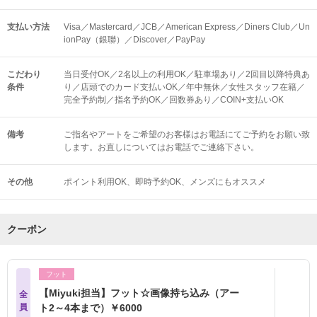
支払い方法
Visa／Mastercard／JCB／American Express／Diners Club／Un
ionPay（銀聯）／Discover／PayPay
こだわり
当日受付OK／2名以上の利用OK／駐車場あり／2回目以降特典あ
条件
り／店頭でのカード支払いOK／年中無休／女性スタッフ在籍／
完全予約制／指名予約OK／回数券あり／COIN+支払いOK
備考
ご指名やアートをご希望のお客様はお電話にてご予約をお願い致
します。お直しについてはお電話でご連絡下さい。
その他
ポイント利用OK
即時予約OK
メンズにもオススメ
クーポン
フット
【Miyuki担当】フット☆画像持ち込み（アー
全
員
ト2～4本まで）￥6000