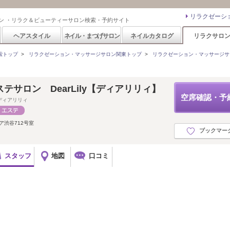
リラクゼーシ
ン ・リラク＆ビューティーサロン検索・予約サイト
ヘアスタイル
ネイル・まつげサロン
ネイルカタログ
リラクサロ
索トップ
>
リラクゼーション・マッサージサロン関東トップ
>
リラクゼーション・マッサージサ
テサロン DearLily【ディアリリィ】
空席確認・予
ディアリリィ
ア渋谷712号室
ブックマー
スタッフ
地図
口コミ