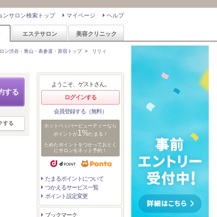
ョンサロン検索トップ
マイページ
ヘルプ
ン
エステサロン
美容クリニック
ロン渋谷・青山・表参道・原宿トップ
>
リリィ
ようこそ、ゲストさん。
約する
ログインする
会員登録する（無料）
クする
ホットペッパービューティーなら
1%
ポイントが
たまる！
ためたポイントをつかっておとく
にサロンをネット予約！
たまるポイントについて
つかえるサービス一覧
ポイント設定変更
ブックマーク