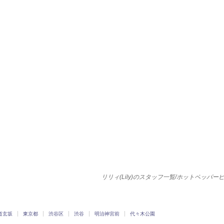
リリィ(Lily)のスタッフ一覧/ホットペッパー
道玄坂
東京都
渋谷区
渋谷
明治神宮前
代々木公園