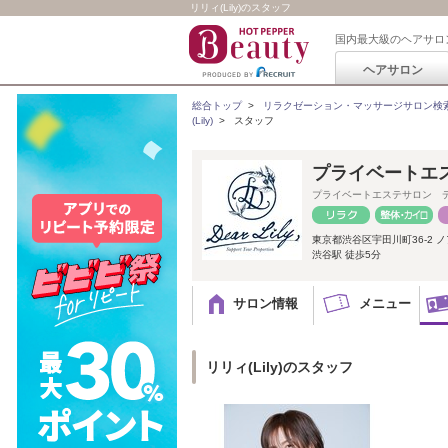
リリィ(Lily)のスタッフ
国内最大級のヘアサロ
ヘアサロン
総合トップ
>
リラクゼーション・マッサージサロン検
(Lily)
>
スタッフ
プライベートエス
プライベートエステサロン 
東京都渋谷区宇田川町36-2 ノ
渋谷駅 徒歩5分
サロン情報
メニュー
リリィ(Lily)のスタッフ