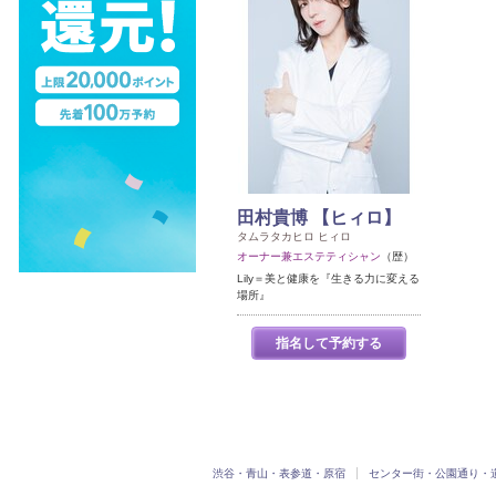
田村貴博 【ヒィロ】
タムラタカヒロ ヒィロ
オーナー兼エステティシャン
（歴）
Lily＝美と健康を『生きる力に変える
場所』
指名して予約する
渋谷・青山・表参道・原宿
センター街・公園通り・