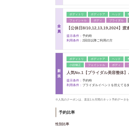
ボディトリ
ボディケア
ヘッド
フェイシャル
ボディ
ブライダル
全
【公休日8/10,12,13,19,2
員
提示条件：
予約時
利用条件：
2回目以降ご利用の方
ボディトリ
ボディケア
ヘッド
小顔矯正
フェイシャル
ボディ
新
人気No.1【ブライダル美容整体】ど
規
提示条件：
予約時
利用条件：
ブライダルイベントを控えてる
※人気のクーポンは、直近1カ月間のネット予約データ
予約比率
性別比率