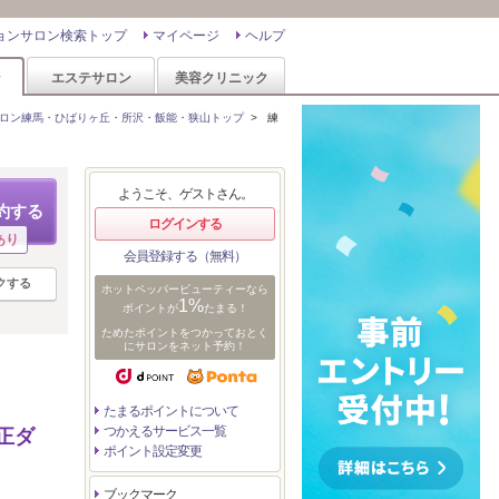
ョンサロン検索トップ
マイページ
ヘルプ
ン
エステサロン
美容クリニック
ロン練馬・ひばりヶ丘・所沢・飯能・狭山トップ
>
練
ようこそ、ゲストさん。
約する
ログインする
あり
会員登録する（無料）
クする
ホットペッパービューティーなら
1%
ポイントが
たまる！
ためたポイントをつかっておとく
にサロンをネット予約！
たまるポイントについて
つかえるサービス一覧
正ダ
ポイント設定変更
ブックマーク