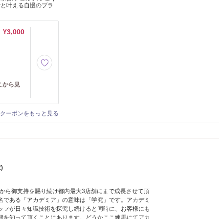
ごと叶える自慢のブラ
¥3,000
こから見
クーポンをもっと見る
沢)
様から御支持を賜り続け都内最大3店舗にまで成長させて頂
名である「アカデミア」の意味は「学究」です。アカデミ
ッフが日々知識技術を探究し続けると同時に、お客様にも
態を知って頂くことにあります。どうかここ練馬にてアカ