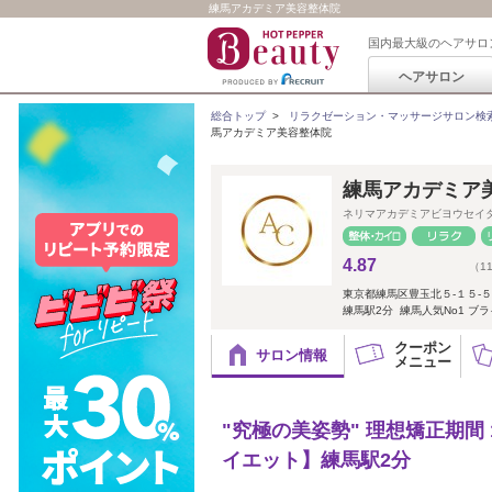
練馬アカデミア美容整体院
国内最大級のヘアサロ
ヘアサロン
総合トップ
>
リラクゼーション・マッサージサロン検
馬アカデミア美容整体院
練馬アカデミア
ネリマアカデミアビヨウセイ
4.87
（1
東京都練馬区豊玉北５-１５-
練馬駅2分 練馬人気No1 ブラ
クーポン
サロン情報
メニュー
"究極の美姿勢" 理想矯正期
イエット】練馬駅2分