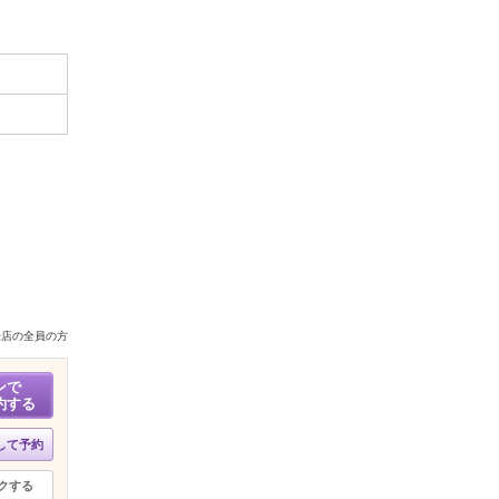
来店の全員の方
ンで
約する
して予約
クする