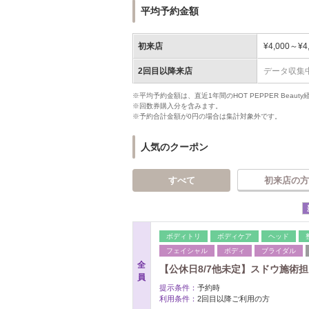
平均予約金額
初来店
¥4,000～¥4
2回目以降来店
データ収集
※平均予約金額は、直近1年間のHOT PEPPER Bea
※回数券購入分を含みます。
※予約合計金額が0円の場合は集計対象外です。
人気のクーポン
すべて
初来店の方
ボディトリ
ボディケア
ヘッド
フェイシャル
ボディ
ブライダル
全
【公休日8/7他未定】スドウ施術
員
提示条件：
予約時
利用条件：
2回目以降ご利用の方