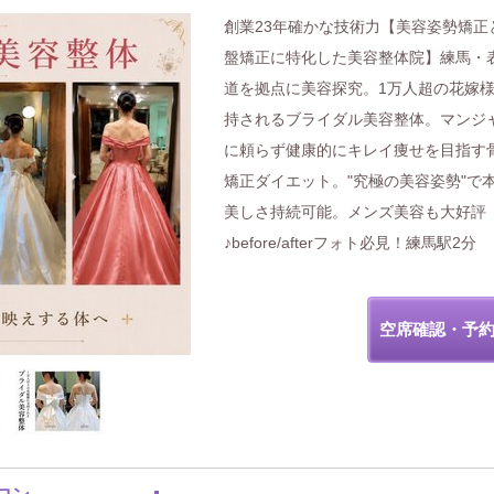
創業23年確かな技術力【美容姿勢矯正
盤矯正に特化した美容整体院】練馬・
道を拠点に美容探究。1万人超の花嫁
持されるブライダル美容整体。マンジ
に頼らず健康的にキレイ痩せを目指す
矯正ダイエット。"究極の美容姿勢"で
美しさ持続可能。メンズ美容も大好評
♪before/afterフォト必見！練馬駅2分
空席確認・予