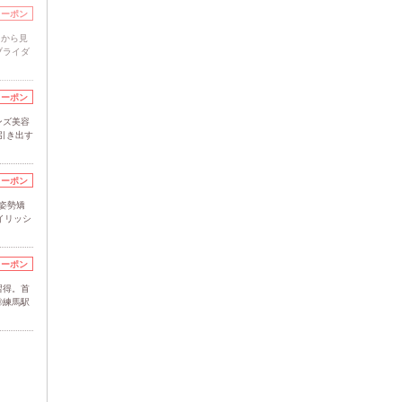
クーポン
こから見
ブライダ
クーポン
ンズ美容
を引き出す
クーポン
姿勢矯
イリッシ
クーポン
習得。首
◎練馬駅