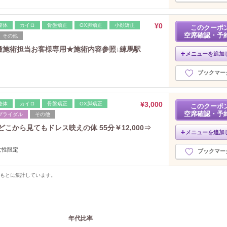
¥0
整体
カイロ
骨盤矯正
OX脚矯正
小顔矯正
このクーポ
空席確認・予
その他
024】渡邊施術担当お客様専用★施術内容参照↓練馬駅
メニューを追加
ブックマー
¥3,000
整体
カイロ
骨盤矯正
OX脚矯正
このクーポ
空席確認・予
ブライダル
その他
こから見てもドレス映えの体 55分￥12,000⇒
メニューを追加
女性限定
ブックマー
をもとに集計しています。
年代比率