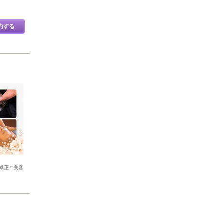
約する
矯正＊美容