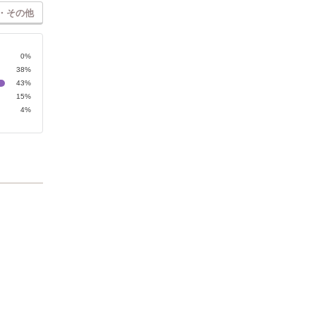
・その他
0%
38%
43%
15%
4%