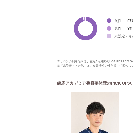
女性
97
男性
3
%
未設定・そ
※サロンの利用傾向は、直近3カ月間のHOT PEPPER 
※「未設定・その他」は、会員情報の性別欄で「回答し
練馬アカデミア美容整体院のPICK UP