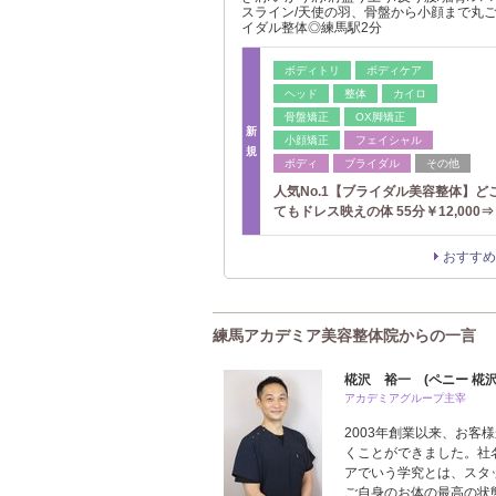
スライン/天使の羽、骨盤から小顔まで丸
イダル整体◎練馬駅2分
ボディトリ
ボディケア
ヘッド
整体
カイロ
骨盤矯正
OX脚矯正
新
小顔矯正
フェイシャル
規
ボディ
ブライダル
その他
人気No.1【ブライダル美容整体】ど
てもドレス映えの体 55分￥12,000⇒
おすすめ
練馬アカデミア美容整体院からの一言
椛沢 裕一 (ペニー 椛
アカデミアグループ主宰
2003年創業以来、お客
くことができました。社
アでいう学究とは、スタ
ご自身のお体の最高の状