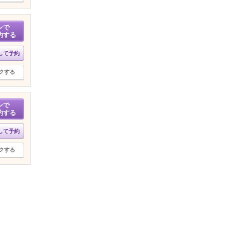
ンで
約する
して予約
クする
ンで
約する
して予約
クする