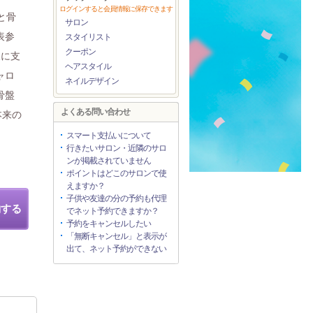
ログインすると会員情報に保存できます
と骨
サロン
表参
スタイリスト
クーポン
様に支
ヘアスタイル
ャロ
ネイルデザイン
骨盤
よくある問い合わせ
本来の
スマート支払いについて
行きたいサロン・近隣のサロ
ンが掲載されていません
ポイントはどこのサロンで使
えますか？
子供や友達の分の予約も代理
約する
でネット予約できますか？
予約をキャンセルしたい
「無断キャンセル」と表示が
出て、ネット予約ができない