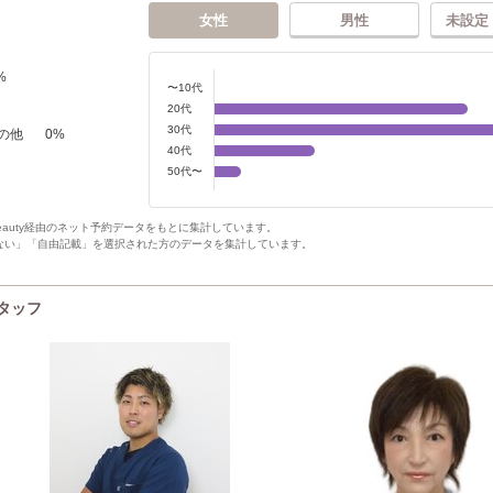
女性
男性
未設定
%
〜10代
20代
30代
の他
0
%
40代
50代〜
Beauty経由のネット予約データをもとに集計しています。
ない」「自由記載」を選択された方のデータを集計しています。
スタッフ