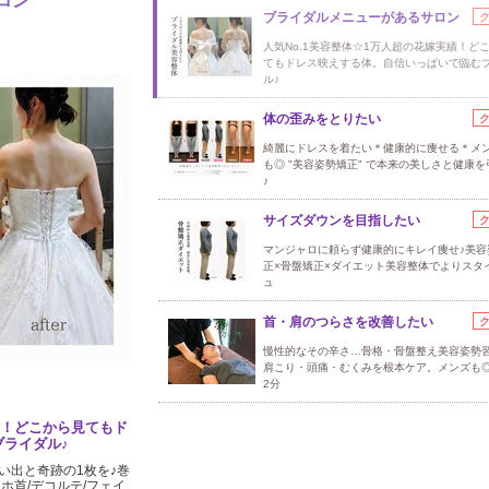
ロン
ブライダルメニューがあるサロン
人気No.1美容整体☆1万人超の花嫁実績！ど
てもドレス映えする体。自信いっぱいで臨む
ル♪
体の歪みをとりたい
綺麗にドレスを着たい＊健康的に痩せる＊メ
も◎ "美容姿勢矯正" で本来の美しさと健康
♪
サイズダウンを目指したい
マンジャロに頼らず健康的にキレイ痩せ♪美容
正×骨盤矯正×ダイエット美容整体でよりスタ
ュ
首・肩のつらさを改善したい
慢性的なその辛さ…骨格・骨盤整え美容姿勢
肩こり・頭痛・むくみを根本ケア。メンズも
2分
績！どこから見てもド
ライダル♪
い出と奇跡の1枚を♪巻
マホ首/デコルテ/フェイ