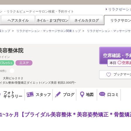
リラクゼーシ
ン ・リラク＆ビューティーサロン検索・予約サイト
ヘアスタイル
ネイル・まつげサロン
ネイルカタログ
リラクサロ
索トップ
>
リラクゼーション・マッサージサロン関東トップ
>
リラクゼーション・マッサージサ
美容整体院
空席確認・予
タイイン
◯
空席
本日
16件）
ブックマー
５ 大和ビル２０２
イダル整体/骨盤矯正ダイエット/メンズ美容 初回2,000円~
フォト
スタッフ
ブログ
地図
口コミ
ギャラリー
間 1~3ヶ月【ブライダル美容整体＊美容姿勢矯正＊骨盤矯