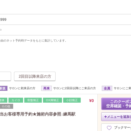
,999
中
uty経由のネット予約時データをもとに集計しています。
2回目以降来店の方
新規
サロンに初来店の方
再来
サロンに2回目以降にご来店の方
全員
サロンにご
¥0
整体
カイロ
骨盤矯正
OX脚矯正
小顔矯正
このクーポ
空席確認・予
その他
担当お客様専用予約★施術内容参照↓練馬駅
メニューを追加
ブックマー