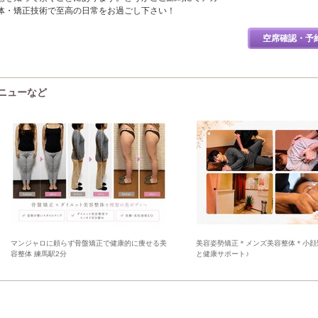
体・矯正技術で至高の日常をお過ごし下さい！
空席確認・予
ニューなど
マンジャロに頼らず骨盤矯正で健康的に痩せる美
美容姿勢矯正＊メンズ美容整体＊小顔
容整体 練馬駅2分
と健康サポート♪