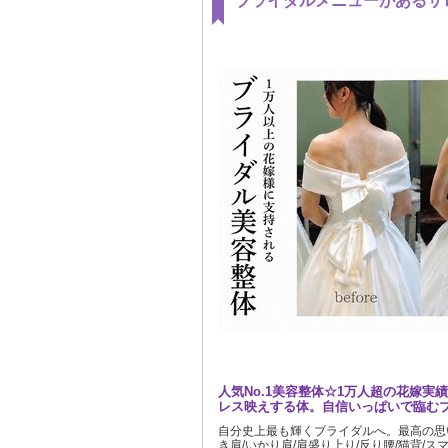
ブライダルメニューがあるサ
人気No.1美容整体☆1万人超の花嫁実
レス映えする体。自信いっぱいで臨むブ
自分史上最も輝くブライダルへ。最高の思
き肩/いかり肩/肩盛り上り/反り腰/猫背/ス