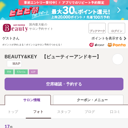
国内最大級の
サロン予約サイト
ブックマーク
ログイン
ゲストさん
ポイントを表示する
ポイントが1%たまる！
ポイントはサロン予約でつかえる！
BEAUTY&KEY 【ビューティーアンドキー】
MAP
ﾘﾗｸ
ﾘﾌﾚｯｼｭ
ｴｽﾃ
空席確認・予約する
クーポン・メニュー
サロン情報
トップ
フォト
スタッフ
ブログ
口コミ
17
件