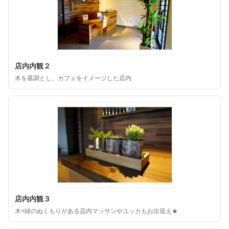
店内内観２
木を基調とし、カフェをイメージした店内
店内内観３
木×緑のぬくもりがある店内マッサンやユッカもお出迎え★