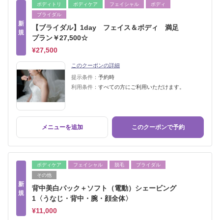
ボディトリ
ボディケア
フェイシャル
ボディ
ブライダル
新
【ブライダル】1day フェイス＆ボディ 満足
規
プラン￥27,500☆
¥27,500
このクーポンの詳細
提示条件：
予約時
利用条件：
すべての方にご利用いただけます。
メニューを追加
このクーポンで予約
ボディケア
フェイシャル
脱毛
ブライダル
その他
新
背中美白パック＋ソフト（電動）シェービング
規
1〈うなじ・背中・腕・顔全体〉
¥11,000