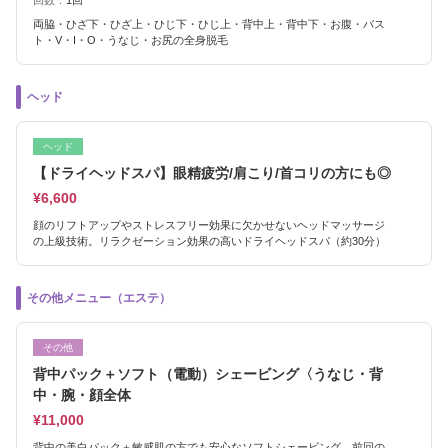
回数：
1回
両脇・ひざ下・ひざ上・ひじ下・ひじ上・背中上・背中下・お腹・バス
ト・V・I・O・うなじ・お尻の全身脱毛
ヘッド
ヘッド
【ドライヘッドスパ】眼精疲労/肩こり/首コリの方にも◎
¥6,600
顔のリフトアップやストレスフリー効果に欠かせないヘッドマッサージ
の上級技術。リラクゼーション効果の高いドライヘッドスパ（約30分）
その他メニュー（エステ）
その他
背中パック＋ソフト（電動）シェービング〈うなじ・背
中・腕・顔全体
¥11,000
背中の美白パック＋敏感肌の方でも安心なソフトシェービング。前回の