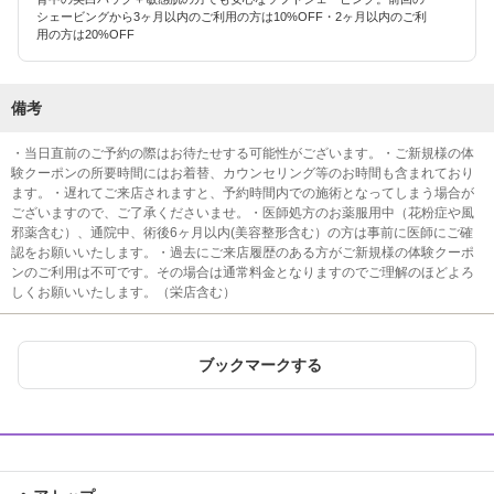
シェービングから3ヶ月以内のご利用の方は10%OFF・2ヶ月以内のご利
用の方は20%OFF
備考
・当日直前のご予約の際はお待たせする可能性がございます。・ご新規様の体
験クーポンの所要時間にはお着替、カウンセリング等のお時間も含まれており
ます。・遅れてご来店されますと、予約時間内での施術となってしまう場合が
ございますので、ご了承くださいませ。・医師処方のお薬服用中（花粉症や風
邪薬含む）、通院中、術後6ヶ月以内(美容整形含む）の方は事前に医師にご確
認をお願いいたします。・過去にご来店履歴のある方がご新規様の体験クーポ
ンのご利用は不可です。その場合は通常料金となりますのでご理解のほどよろ
しくお願いいたします。（栄店含む）
ブックマークする