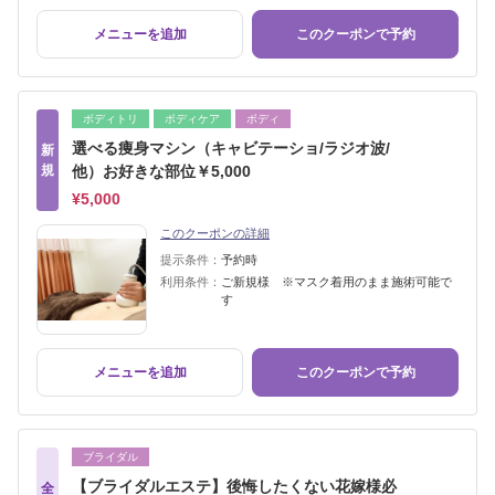
メニューを追加
このクーポンで予約
ボディトリ
ボディケア
ボディ
選べる痩身マシン（キャビテーショ/ラジオ波/
新
規
他）お好きな部位￥5,000
¥5,000
このクーポンの詳細
提示条件：
予約時
利用条件：
ご新規様 ※マスク着用のまま施術可能で
す
メニューを追加
このクーポンで予約
ブライダル
【ブライダルエステ】後悔したくない花嫁様必
全