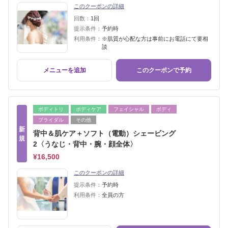
このクーポンの詳細
回数：
1回
提示条件：
予約時
利用条件：
※肌質が心配な方は事前にお電話にて要相
談
メニューを追加
このクーポンで予約
ボディトリ
ボディケア
フェイシャル
ボディ
ブライダル
その他
新
背中＆肌ケア＋ソフト（電動）シェービング
規
2〈うなじ・背中・腕・顔全体〉
¥16,500
このクーポンの詳細
提示条件：
予約時
利用条件：
全員の方