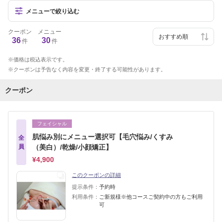
メニューで絞り込む
クーポン
メニュー
36
30
件
件
価格は税込表示です。
クーポンは予告なく内容を変更・終了する可能性があります。
クーポン
フェイシャル
肌悩み別にメニュー選択可【毛穴悩み/くすみ
全
員
（美白）/乾燥/小顔矯正】
¥4,900
このクーポンの詳細
提示条件：
予約時
利用条件：
ご新規様※他コースご契約中の方もご利用
可