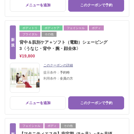
メニューを追加
このクーポンで予約
ボディトリ
ボディケア
フェイシャル
ボディ
ブライダル
その他
新
背中＆肌別ケア＋ソフト（電動）シェービング
規
3〈うなじ・背中・腕・顔全体〉
¥19,800
このクーポンの詳細
提示条件：
予約時
利用条件：
全員の方
メニューを追加
このクーポンで予約
フェイシャル
ボディ
その他
【マタニティエステ】安定期（5ヶ月）～8ヶ月頃