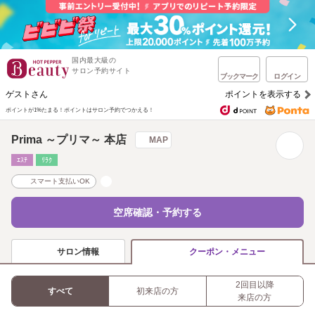
国内最大級の
サロン予約サイト
ブックマーク
ログイン
ゲストさん
ポイントを表示する
ポイントが1%たまる！
ポイントはサロン予約でつかえる！
Prima ～プリマ～ 本店
MAP
ｴｽﾃ
ﾘﾗｸ
スマート支払いOK
空席確認・予約する
サロン情報
クーポン・メニュー
2回目以降
すべて
初来店の方
来店の方