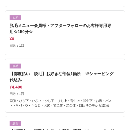
脱毛
脱毛メニュー会員様・アフターフォローのお客様専用専
用☆150分☆
¥0
回数：
1回
脱毛
【都度払い 脱毛】お好きな部位1箇所 ※シェービング
代込み
¥4,400
回数：
1回
両脇・ひざ下・ひざ上・ひじ下・ひじ上・背中上・背中下・お腹・バス
ト・V・I・O・うなじ・お尻・額全体・頬全体・口回りの中から1部位
脱毛