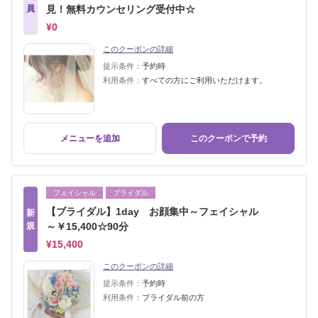
員
見！無料カウンセリング受付中☆
¥0
このクーポンの詳細
提示条件：
予約時
利用条件：
すべての方にご利用いただけます。
メニューを追加
このクーポンで予約
フェイシャル
ブライダル
【ブライダル】1day お顔集中～フェイシャル
新
規
～￥15,400☆90分
¥15,400
このクーポンの詳細
提示条件：
予約時
利用条件：
ブライダル前の方