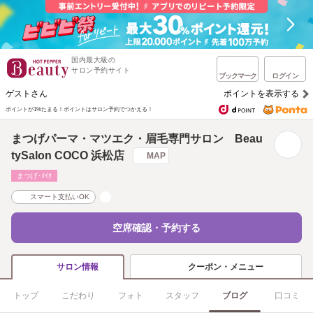
国内最大級の
サロン予約サイト
ブックマーク
ログイン
ゲストさん
ポイントを表示する
ポイントが1%たまる！
ポイントはサロン予約でつかえる！
まつげパーマ・マツエク・眉毛専門サロン Beau
tySalon COCO 浜松店
MAP
まつげ･ﾒｲｸ
スマート支払いOK
空席確認・予約する
クーポン・メニュー
サロン情報
トップ
こだわり
フォト
スタッフ
ブログ
口コミ