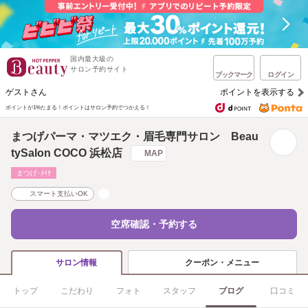
国内最大級の
サロン予約サイト
ブックマーク
ログイン
ゲストさん
ポイントを表示する
ポイントが1%たまる！
ポイントはサロン予約でつかえる！
まつげパーマ・マツエク・眉毛専門サロン Beau
tySalon COCO 浜松店
MAP
まつげ･ﾒｲｸ
スマート支払いOK
空席確認・予約する
クーポン・メニュー
サロン情報
トップ
こだわり
フォト
スタッフ
ブログ
口コミ