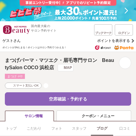
国内最大級の
サロン予約サイト
ブックマーク
ログイン
ゲストさん
ポイントを表示する
ポイントが1%たまる！
ポイントはサロン予約でつかえる！
まつげパーマ・マツエク・眉毛専門サロン Beau
tySalon COCO 浜松店
MAP
まつげ･ﾒｲｸ
スマート支払いOK
空席確認・予約する
クーポン・メニュー
サロン情報
トップ
こだわり
フォト
スタッフ
ブログ
口コミ