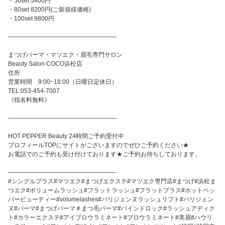
・50set 5400円
・80set 8200円(ご新規様価格)
・100set 9800円
――――――――――――――――――
まつげパーマ・マツエク・眉毛専門サロン
Beauty Salon COCO浜松店
住所
営業時間 9:00~18:00（日曜日定休日）
TEL 053-454-7007
《指名料無料》
――――――――――――――――――
HOT PEPPER Beauty 24時間ご予約受付中
プロフィールTOPにサイトがございますのでぜひご予約ください★
お電話でのご予約も受け付けております★ご予約お待ちしております。
――――――――――――――――――
#シングルプラス#マツエク#まつげエクステ#マツエク専門店#まつげ#浜松ま
つエク#ボリュームラッシュ#フラットラッシュ#フラットプラス#ホットペッ
パービューティー#volumelashes#パリジェンヌラッシュリフト#パリジェン
ヌ#パーマ#まつげパーマ＃まつ毛パーマ#バインドロック#ラッシュアディク
ト#カラーエクステ#アイブロウラミネート#ブロウラミネート#美眉#ハウリ