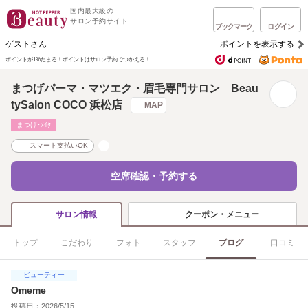
国内最大級の
サロン予約サイト
ブックマーク
ログイン
ゲストさん
ポイントを表示する
ポイントが1%たまる！
ポイントはサロン予約でつかえる！
まつげパーマ・マツエク・眉毛専門サロン Beau
tySalon COCO 浜松店
MAP
まつげ･ﾒｲｸ
スマート支払いOK
空席確認・予約する
クーポン・メニュー
サロン情報
トップ
こだわり
フォト
スタッフ
ブログ
口コミ
ビューティー
Omeme
投稿日：2026/5/15