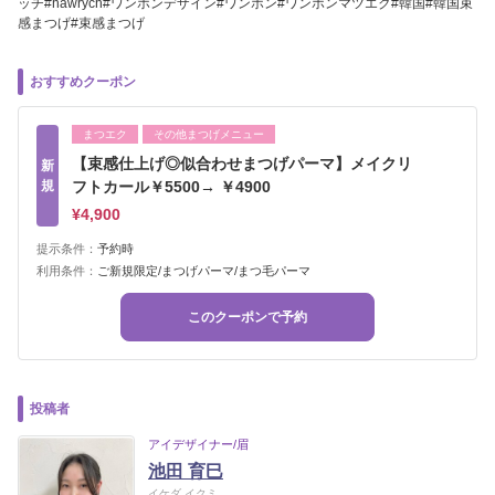
ッチ#hawrych#ワンホンデザイン#ワンホン#ワンホンマツエク#韓国#韓国束
感まつげ#束感まつげ
おすすめクーポン
まつエク
その他まつげメニュー
【束感仕上げ◎似合わせまつげパーマ】メイクリ
新
規
フトカール￥5500→ ￥4900
¥4,900
提示条件：
予約時
利用条件：
ご新規限定/まつげパーマ/まつ毛パーマ
このクーポンで予約
投稿者
アイデザイナー/眉
池田 育巳
イケダ イクミ