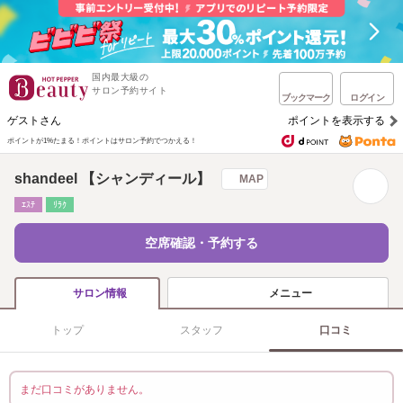
国内最大級の
サロン予約サイト
ブックマーク
ログイン
ゲストさん
ポイントを表示する
ポイントが1%たまる！
ポイントはサロン予約でつかえる！
shandeel 【シャンディール】
MAP
ｴｽﾃ
ﾘﾗｸ
空席確認・予約する
メニュー
サロン情報
トップ
スタッフ
口コミ
まだ口コミがありません。