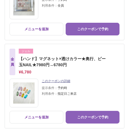
利用条件：
全員
メニューを追加
このクーポンで予約
ジェル
【ハンド】マグネット×透けカラー★奥行、ビー
全
員
玉NAIL★7980円→6780円
¥6,780
このクーポンの詳細
提示条件：
予約時
利用条件：
指定日ご来店
メニューを追加
このクーポンで予約