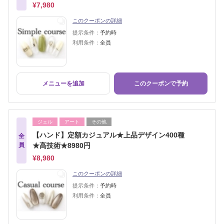
¥7,980
このクーポンの詳細
提示条件：
予約時
利用条件：
全員
メニューを追加
このクーポンで予約
ジェル
アート
その他
【ハンド】定額カジュアル★上品デザイン400種
全
員
★高技術★8980円
¥8,980
このクーポンの詳細
提示条件：
予約時
利用条件：
全員