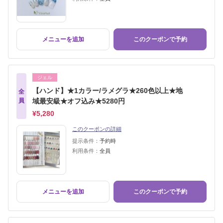
メニューを追加
このクーポンで予約
ジェル
【ハンド】★1カラー/ラメグラ★260色以上★地
全
員
域最安級★オフ込み★5280円
¥5,280
このクーポンの詳細
提示条件：
予約時
利用条件：
全員
メニューを追加
このクーポンで予約