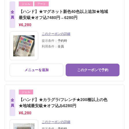
ジェル
アート
【ハンド】★マグネット新色40色以上追加★地域
全
員
最安級★オフ込7480円→6280円
¥6,280
このクーポンの詳細
提示条件：
予約時
利用条件：
全員
メニューを追加
このクーポンで予約
ジェル
【ハンド】★カラグラ/フレンチ★200種以上の色
全
員
★地域最安級★オフ込み6280円
¥6,280
このクーポンの詳細
提示条件：
予約時