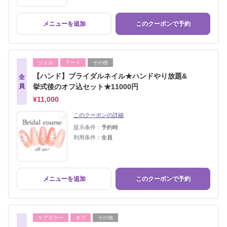
メニューを追加
このクーポンで予約
ジェル
アート
その他
【ハンド】ブライダルネイル★ハンドやり放題&
全
員
挙式後のオフ込セット★11000円
¥11,000
このクーポンの詳細
提示条件：
予約時
利用条件：
全員
メニューを追加
このクーポンで予約
ケアカラー
オフ
その他