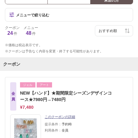
来店の方
メニューで絞り込む
クーポン
メニュー
24
48
件
件
価格は税込表示です。
クーポンは予告なく内容を変更・終了する可能性があります。
クーポン
ジェル
アート
NEW【ハンド】★期間限定シーズンデザインコ
全
員
ース★7980円→7480円
¥7,480
このクーポンの詳細
提示条件：
予約時
利用条件：
全員