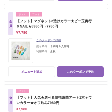
ジェル
フット
【フット】マグネット×透けカラー★ビー玉奥行
全
員
きNAIL★8980円→7780円
¥7,780
このクーポンの詳細
提示条件：
予約時＆入店時
利用条件：
全員
メニューを追加
このクーポンで予約
フット
【フット】人気★選べる親指豪華アート1本＋ワ
全
員
ンカラー★オフ込み7980円
¥7,980