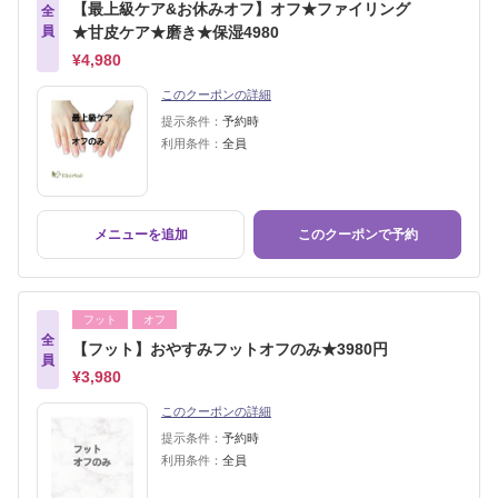
【最上級ケア&お休みオフ】オフ★ファイリング
全
員
★甘皮ケア★磨き★保湿4980
¥4,980
このクーポンの詳細
提示条件：
予約時
利用条件：
全員
メニューを追加
このクーポンで予約
フット
オフ
全
【フット】おやすみフットオフのみ★3980円
員
¥3,980
このクーポンの詳細
提示条件：
予約時
利用条件：
全員