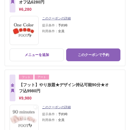
員
オフ込6280円
¥6,280
このクーポンの詳細
提示条件：
予約時
利用条件：
全員
メニューを追加
このクーポンで予約
フット
アート
【フット】やり放題★デザイン持込可能90分★オ
全
員
フ込9980円
¥9,980
このクーポンの詳細
提示条件：
予約時
利用条件：
全員