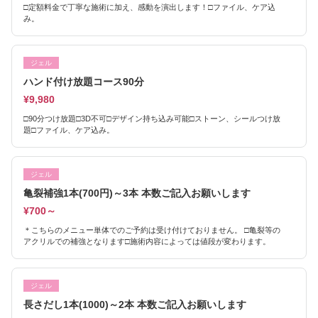
□定額料金で丁寧な施術に加え、感動を演出します！□ファイル、ケア込
み。
ジェル
ハンド付け放題コース90分
¥9,980
□90分つけ放題□3D不可□デザイン持ち込み可能□ストーン、シールつけ放
題□ファイル、ケア込み。
ジェル
亀裂補強1本(700円)～3本 本数ご記入お願いします
¥700～
＊こちらのメニュー単体でのご予約は受け付けておりません。 □亀裂等の
アクリルでの補強となります□施術内容によっては値段が変わります。
ジェル
長さだし1本(1000)～2本 本数ご記入お願いします