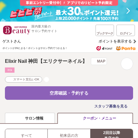
国内最大級の
サロン予約サイト
ブックマーク
ログイン
ゲストさん
ポイントを表示する
ポイントが1%たまる！
ポイントはサロン予約でつかえる！
Elixir Nail 神田【エリクサーネイル】
MAP
ﾈｲﾙ
スマート支払いOK
空席確認・予約する
スタッフ募集を見る
サロン情報
クーポン・メニュー
2回目以降
すべて
初来店の方