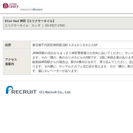
Elixir Nail 神田【エリクサーネイル】
エリクサーネイル カンダ ｜ 03-3527-1590
住所
東京都千代田区神田鍛冶町３-3-1カリガネビル5F
JR神田駅の北口からまっすぐ神田警察通りの方向に歩いてください。サン
ます。その「隣の」角のカリガネビルの5階です。1階に串焼き屋がありま
アクセス
銀座線神田駅からの場合は、駅の4番出口を出て、周り込んでください。交
道案内
ります。その隣に、サンマルクカフェ北口店が見えます。その「隣の」角の
す。脇にエレベーターがあります。