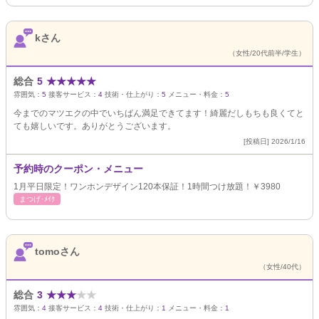
kさん
（女性/20代前半/学生）
総合
5
★
★
★
★
★
雰囲気：
5
接客サービス：
4
技術・仕上がり：
5
メニュー・料金：
5
今までのマツエクの中でいちばん満足できてます！綺麗だしもちも良くてと
ても嬉しいです。ありがとうございます。
[投稿日] 2026/1/16
予約時のクーポン・メニュー
1月平日限定！ワンホンデザイン120本保証！1時間つけ放題！￥3980
まつげ･ﾒｲｸ
tomoさん
（女性/40代）
総合
3
★
★
★
★
★
雰囲気：
4
接客サービス：
4
技術・仕上がり：
1
メニュー・料金：
1