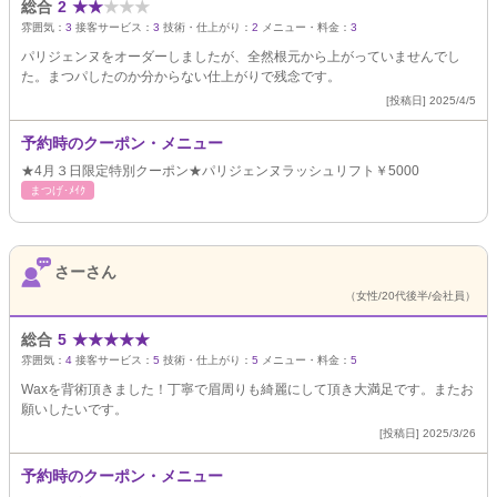
総合
2
★
★
★
★
★
雰囲気：
3
接客サービス：
3
技術・仕上がり：
2
メニュー・料金：
3
パリジェンヌをオーダーしましたが、全然根元から上がっていませんでし
た。まつパしたのか分からない仕上がりで残念です。
[投稿日] 2025/4/5
予約時のクーポン・メニュー
★4月３日限定特別クーポン★パリジェンヌラッシュリフト￥5000
まつげ･ﾒｲｸ
さーさん
（女性/20代後半/会社員）
総合
5
★
★
★
★
★
雰囲気：
4
接客サービス：
5
技術・仕上がり：
5
メニュー・料金：
5
Waxを背術頂きました！丁寧で眉周りも綺麗にして頂き大満足です。またお
願いしたいです。
[投稿日] 2025/3/26
予約時のクーポン・メニュー