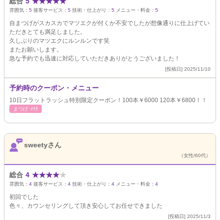
総合
5
★
★
★
★
★
雰囲気：
5
接客サービス：
5
技術・仕上がり：
5
メニュー・料金：
5
自まつげがスカスカでマツエクが付くか不安でしたが想像通りに仕上げてい
ただきとても満足しました。
久しぶりのマツエクにルンルンです笑
またお願いします。
急な予約でも迅速に対応していただきありがとうございました！
[投稿日] 2025/11/10
予約時のクーポン・メニュー
10日フラットラッシュ特別限定クーポン！100本￥6000 120本￥6800！！
まつげ･ﾒｲｸ
sweetyさん
（女性/60代）
総合
4
★
★
★
★
★
雰囲気：
4
接客サービス：
4
技術・仕上がり：
4
メニュー・料金：
4
初回でした
色々、カウンセリングして頂き安心してお任せできました
[投稿日] 2025/11/3