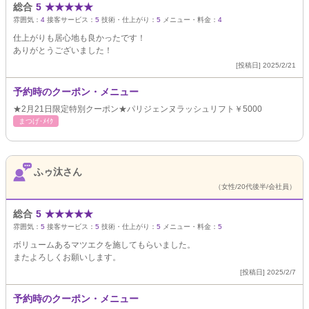
総合
5
★
★
★
★
★
雰囲気：
4
接客サービス：
5
技術・仕上がり：
5
メニュー・料金：
4
仕上がりも居心地も良かったです！
ありがとうございました！
[投稿日] 2025/2/21
予約時のクーポン・メニュー
★2月21日限定特別クーポン★パリジェンヌラッシュリフト￥5000
まつげ･ﾒｲｸ
ふゥ汰さん
（女性/20代後半/会社員）
総合
5
★
★
★
★
★
雰囲気：
5
接客サービス：
5
技術・仕上がり：
5
メニュー・料金：
5
ボリュームあるマツエクを施してもらいました。
またよろしくお願いします。
[投稿日] 2025/2/7
予約時のクーポン・メニュー