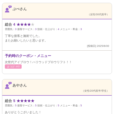
ぷぺさん
（女性/30代前半）
総合
4
★
★
★
★
★
雰囲気：
3
接客サービス：
3
技術・仕上がり：
4
メニュー・料金：
3
丁寧な接客と施術でした。
またお願いしたいと思います。
[投稿日] 2025/8/30
予約時のクーポン・メニュー
次世代アイブロウ！ハリウッドブロウリフト！！
まつげ･ﾒｲｸ
あやさん
（女性/20代前半/学生）
総合
5
★
★
★
★
★
雰囲気：
5
接客サービス：
5
技術・仕上がり：
5
メニュー・料金：
5
ありがとうございました！