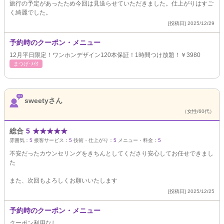
旅行の予定があったため今回は見送らせていただきました。仕上がりはすご
く綺麗でした。
[投稿日] 2025/12/29
予約時のクーポン・メニュー
12月平日限定！ワンホンデザイン120本保証！1時間つけ放題！￥3980
まつげ･ﾒｲｸ
sweetyさん
（女性/60代）
総合
5
★
★
★
★
★
雰囲気：
5
接客サービス：
5
技術・仕上がり：
5
メニュー・料金：
5
不安だったカウンセリングをきちんとしてくださり安心してお任せできまし
た
また、次回もよろしくお願いいたします
[投稿日] 2025/12/25
予約時のクーポン・メニュー
クーポン利用なし