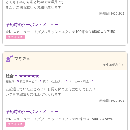
とても丁寧な対応と施術で大満足です
また、次回も宜しくお願い致します。
[投稿日] 2026/2/11
予約時のクーポン・メニュー
☆Newメニュー！！ダブルラッシュエクステ100束☆￥8500→￥7150
まつげ･ﾒｲｸ
つきさん
（女性/20代前半）
総合
5
★
★
★
★
★
雰囲気：
5
接客サービス：
5
技術・仕上がり：
5
メニュー・料金：
5
以前通っていたところよりも長く保つようになりました！
いつも希望通りに仕上げてくれます。
[投稿日] 2026/3/31
予約時のクーポン・メニュー
☆Newメニュー！！ダブルラッシュエクステ60束☆￥7500→￥5850
まつげ･ﾒｲｸ