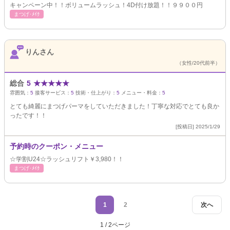
キャンペーン中！！ボリュームラッシュ！4D付け放題！！９９００円
まつげ･ﾒｲｸ
りんさん
（女性/20代前半）
総合
5
★
★
★
★
★
雰囲気：
5
接客サービス：
5
技術・仕上がり：
5
メニュー・料金：
5
とても綺麗にまつげパーマをしていただきました！丁寧な対応でとても良か
ったです！！
[投稿日] 2025/1/29
予約時のクーポン・メニュー
☆学割U24☆ラッシュリフト￥3,980！！
まつげ･ﾒｲｸ
1
2
次へ
1 / 2ページ