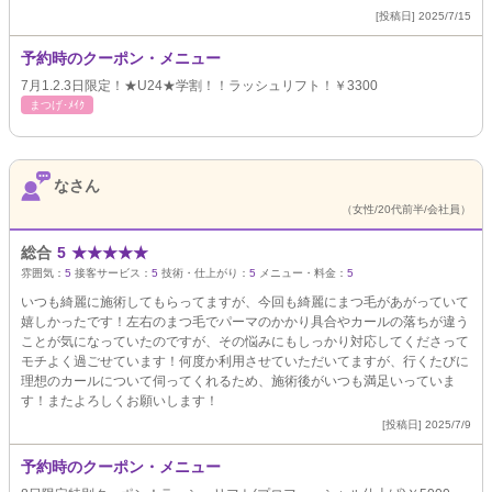
[投稿日] 2025/7/15
予約時のクーポン・メニュー
7月1.2.3日限定！★U24★学割！！ラッシュリフト！￥3300
まつげ･ﾒｲｸ
なさん
（女性/20代前半/会社員）
総合
5
★
★
★
★
★
雰囲気：
5
接客サービス：
5
技術・仕上がり：
5
メニュー・料金：
5
いつも綺麗に施術してもらってますが、今回も綺麗にまつ毛があがっていて
嬉しかったです！左右のまつ毛でパーマのかかり具合やカールの落ちが違う
ことが気になっていたのですが、その悩みにもしっかり対応してくださって
モチよく過ごせています！何度か利用させていただいてますが、行くたびに
理想のカールについて伺ってくれるため、施術後がいつも満足いっていま
す！またよろしくお願いします！
[投稿日] 2025/7/9
予約時のクーポン・メニュー