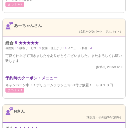
まつげ･ﾒｲｸ
あーちゃんさん
（女性/40代/パート・アルバイト）
総合
5
★
★
★
★
★
雰囲気：
5
接客サービス：
5
技術・仕上がり：
4
メニュー・料金：
4
可愛く仕上げて頂きましたをありがとうございました。またよろしくお願い
致します
[投稿日] 2025/11/10
予約時のクーポン・メニュー
キャンペーン中！！ボリュームラッシュ☆3D付け放題！！８９１０円
まつげ･ﾒｲｸ
Nさん
（未設定・その他/20代前半）