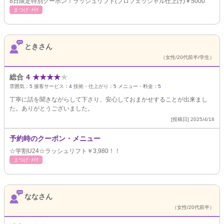
8日限定特別クーポン！ラッシュリフト(プロフェッシャル仕上げ)￥5000
まつげ･ﾒｲｸ
ときさん
（女性/20代前半/学生）
総合
4
★
★
★
★
★
雰囲気：
5
接客サービス：
4
技術・仕上がり：
5
メニュー・料金：
5
丁寧に話を聞きながらして下さり、安心しておまかせすることが出来まし
た。ありがとうございました。
[投稿日] 2025/4/18
予約時のクーポン・メニュー
☆学割U24☆ラッシュリフト￥3,980！！
まつげ･ﾒｲｸ
ななさん
（女性/20代前半）