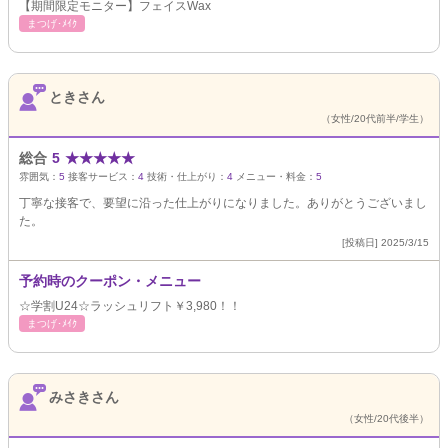
【期間限定モニター】フェイスWax
まつげ･ﾒｲｸ
ときさん
（女性/20代前半/学生）
総合
5
★
★
★
★
★
雰囲気：
5
接客サービス：
4
技術・仕上がり：
4
メニュー・料金：
5
丁寧な接客で、要望に沿った仕上がりになりました。ありがとうございまし
た。
[投稿日] 2025/3/15
予約時のクーポン・メニュー
☆学割U24☆ラッシュリフト￥3,980！！
まつげ･ﾒｲｸ
みさきさん
（女性/20代後半）