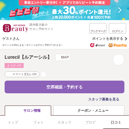
国内最大級の
サロン予約サイト
ブックマーク
ログイン
ゲストさん
ポイントを表示する
ポイントが1%たまる！
ポイントはサロン予約でつかえる！
Lurecil【ルアーシル】
MAP
まつげ･ﾒｲｸ
スマート支払いOK
空席確認・予約する
スタッフ募集を見る
クーポン・メニュー
サロン情報
トップ
フォト
スタッフ
ブログ
口コミ