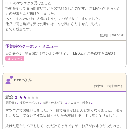
LED のマツエクを受けました。
施術を受けて８時間置いてからの洗顔をしたのですが 本日やってもらった
ものがほとんど抜け落ちました。
あと、まぶたの上に火傷のようなシミができてしまいました。
他店で同じ施術を受けた時にはこんな風になリませんでした。
とても残念です。
[投稿日] 2026/1/7
予約時のクーポン・メニュー
☆新春☆1月平日限定！ワンホンデザイン LEDエクステ80本￥2980！
まつげ･ﾒｲｸ
neneさん
（女性/20代前半/学生）
総合
2
★
★
★
★
★
雰囲気：
3
接客サービス：
3
技術・仕上がり：
2
メニュー・料金：
2
マツエクでお願いしました。2日目で右目がほとんど無くなりました。(濡ら
したりはしてないです)5日目くらいから左目も少しずつ無くなりました。
抜けた場合リペアもしていただけるそうですが、お店がお休みだったのと、