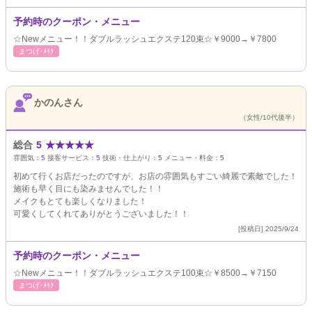
予約時のクーポン・メニュー
☆Newメニュー！！ダブルラッシュエクステ120束☆￥9000→￥7800
まつげ･ﾒｲｸ
かのんさん
（女性/10代後半）
総合
5
★
★
★
★
★
雰囲気：
5
接客サービス：
5
技術・仕上がり：
5
メニュー・料金：
5
初めて行くお店だったのですが、お店の雰囲気もすごい綺麗で素敵でした！
施術も早く目にも染みませんでした！！
メイクもとても楽しくなりました！
可愛くしてくれてありがとうございました！！
[投稿日] 2025/9/24
予約時のクーポン・メニュー
☆Newメニュー！！ダブルラッシュエクステ100束☆￥8500→￥7150
まつげ･ﾒｲｸ