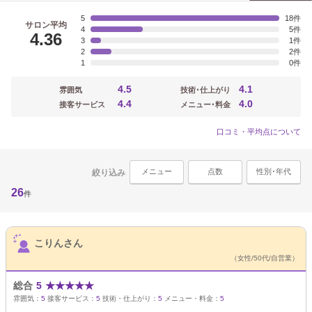
5
18
サロン平均
4
5
4.36
3
1
2
2
1
0
4.5
4.1
雰囲気
技術･仕上がり
4.4
4.0
接客サービス
メニュー･料金
口コミ・平均点について
メニュー
点数
性別･年代
絞り込み
26
件
サロンPick Up
こりんさん
（女性/50代/自営業）
総合
5
★
★
★
★
★
雰囲気：
5
接客サービス：
5
技術・仕上がり：
5
メニュー・料金：
5