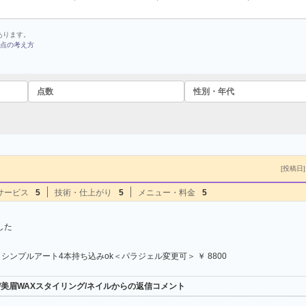
あります。
点の考え方
点数
性別・年代
[投稿日] 
サービス
5
技術・仕上がり
5
メニュー・料金
5
した
シンプルアート4本持ち込みok＜パラジェル変更可＞ ￥ 8800
ンヌ/美眉WAXスタイリング/ネイルからの返信コメント