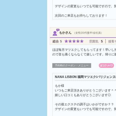
デザインの変更もいつでも可能ですので、
次回のご来店もお待ちしております！
もかさん
（女性/20代後半/会社員）
総合
5
雰囲気
5
接客
ほぼ毎月マツエクしてもらってます！早いし
ので首も痛くならなくて嬉しいです。帰りに
予約時のクーポン・メニュー
NANA LISBON 福岡マツエク/パリジェ
もか様
いつもご来店頂きありがとうございます＾
嬉しい口コミもありがとうございます◎
その後エクステの調子はいかがですか？？
デザインの変更もいつでも可能ですので、