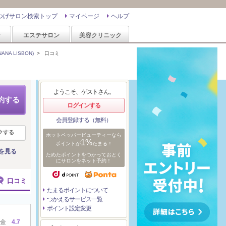
つげサロン検索トップ
マイページ
ヘルプ
ン
エステサロン
美容クリニック
NA LISBON)
>
口コミ
ようこそ、ゲストさん。
約する
ログインする
会員登録する（無料）
クする
ホットペッパービューティーなら
1%
ポイントが
たまる！
を見る
ためたポイントをつかっておとく
にサロンをネット予約！
口コミ
たまるポイントについて
つかえるサービス一覧
ポイント設定変更
金
4.7