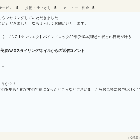
サービス
5
技術・仕上がり
5
メニュー・料金
5
カウンセリングしていただきました！
ていただきました！次もよろしくお願いいたします。
【モチNO.1☆マツエク】バインドロック80束(240本)理想の愛され目元が叶う
ンヌ/美眉WAXスタイリング/ネイルからの返信コメント
＾＾
ょうか？？
さの変更も可能ですので気になったところなどございましたらお気軽にお声掛けくだ
[投稿日] 