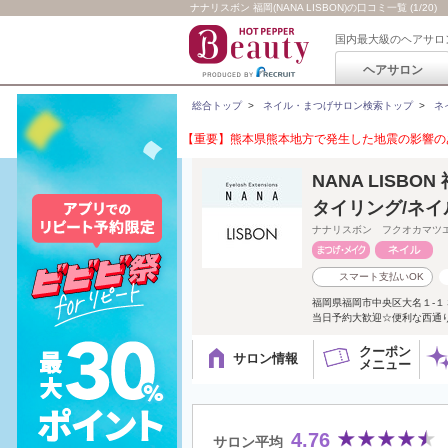
ナナリスボン 福岡(NANA LISBON)の口コミ一覧 (1/20)
国内最大級のヘアサロ
ヘアサロン
総合トップ
>
ネイル・まつげサロン検索トップ
>
ネ
【重要】熊本県熊本地方で発生した地震の影響のあ
NANA LISB
タイリング/ネイ
ナナリスボン フクオカマツ
スマート支払いOK
福岡県福岡市中央区大名１-１３
当日予約大歓迎☆便利な西通
クーポン
サロン情報
メニュー
4.76
サロン平均