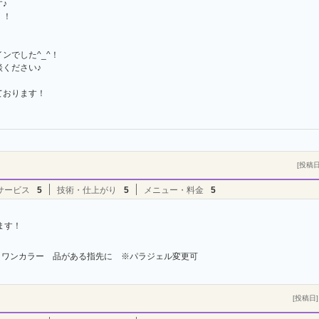
♪
！！
ンでした^_^！
ください♪
ております！
[投稿日]
サービス
5
技術・仕上がり
5
メニュー・料金
5
ます！
ワンカラー 品がある指先に ※パラジェル変更可
[投稿日] 