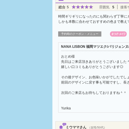
総合
5
雰囲気
5
接客
時間ギリギリになったのにも関わらず丁寧に
しかも本数に合わせておすすめの色まで教え
予約時のクーポン・メニュー
NANA LISBON 福岡マツエク/パリジェ
おとめ様
先日はご来店頂きありがとうございました
嬉しい口コミもありがとうございます◎
その後デザイン、お色味いかがでしたでし
前回のデザインに戻す事も可能ですし、長
次回のご来店もお待ちしておりますね＾＾
Yurika
ミウママさん
（女性/50代）