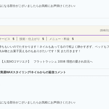
気になる部分がございましたらお気軽にお声掛けください♪
[投稿日] 
サービス
5
技術・仕上がり
5
メニュー・料金
5
持ちもいいのでたすかります！ネイルもあってるので程よく静かすぎず、ベッドも
飲み物とお菓子貰えるのもありがたいです！笑 また行きます！
【人気NO.1マツエク】 フラットラッシュ 100本 理想の愛され目元へ
ンヌ/美眉WAXスタイリング/ネイルからの返信コメント
＾
気になる部分がございましたらお気軽にお声掛けください♪