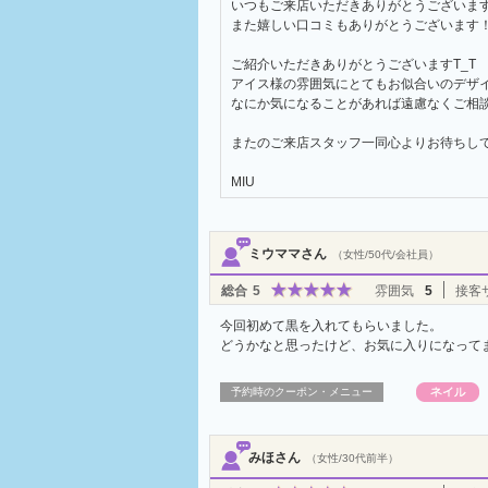
いつもご来店いただきありがとうございます
また嬉しい口コミもありがとうございます
ご紹介いただきありがとうございますT_T
アイス様の雰囲気にとてもお似合いのデザイ
なにか気になることがあれば遠慮なくご相談
またのご来店スタッフ一同心よりお待ちし
MIU
ミウママさん
（女性/50代/会社員）
総合
5
雰囲気
5
接客
今回初めて黒を入れてもらいました。
どうかなと思ったけど、お気に入りになって
予約時のクーポン・メニュー
みほさん
（女性/30代前半）