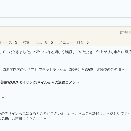
[投稿日] 
サービス
5
技術・仕上がり
5
メニュー・料金
5
していただきました。バランスなど細かく確認していただき、仕上がりも非常に満
【3週間以内のリペア】 フラットラッシュ【30分】￥3980 連続でのご使用不可
ンヌ/美眉WAXスタイリング/ネイルからの返信コメント
＾＾
毛のデザインも気になるところがございましたら、次回ご相談頂けたら嬉しいです♪
お気軽にお声掛けください＾＾