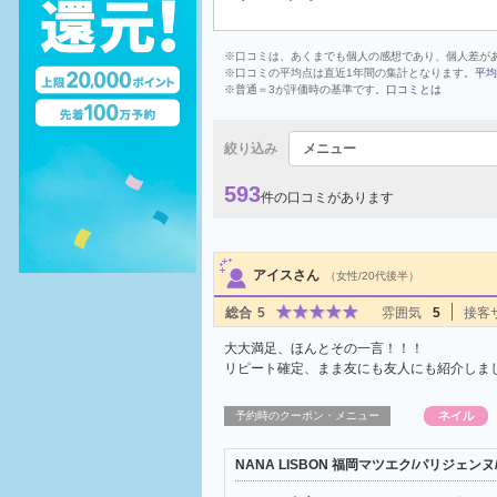
※口コミは、あくまでも個人の感想であり、個人差が
※口コミの平均点は直近1年間の集計となります。
平均
※普通＝3が評価時の基準です。
口コミとは
絞り込み
メニュー
593
件の口コミがあります
サロンPick Up
アイスさん
（女性/20代後半）
総合
5
雰囲気
5
接客
大大満足、ほんとその一言！！！
リピート確定、まま友にも友人にも紹介しま
予約時のクーポン・メニュー
NANA LISBON 福岡マツエク/パリジェ