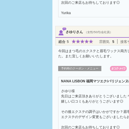
次回のご来店もお待ちしております◎
Yurika
さゆりさん
（女性/50代/会社員）
総合
5
雰囲気
5
接客
今回はまつ毛のエクステと眉毛ワックス両方
た。また宜しくお願いいたします。
予約時のクーポン・メニュー
NANA LISBON 福岡マツエク/パリジェ
さゆり様
先日はご来店頂きありがとうございました
嬉しい口コミもありがとうございます◎
その後エクステの調子はいかがですか？眉
エクステのデザイン変更もございましたら
次回のご来店もお待ちしております◎