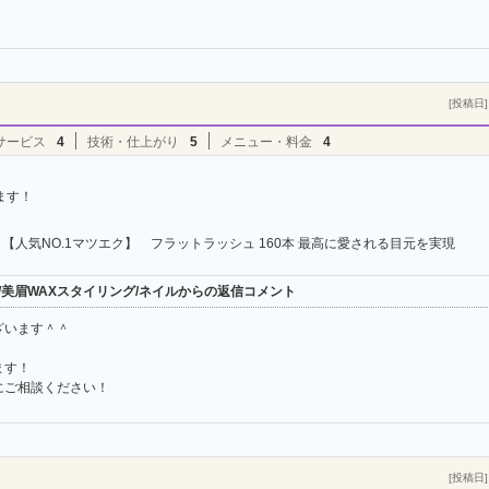
[投稿日] 
サービス
4
技術・仕上がり
5
メニュー・料金
4
ます！
【人気NO.1マツエク】 フラットラッシュ 160本 最高に愛される目元を実現
ンヌ/美眉WAXスタイリング/ネイルからの返信コメント
ざいます＾＾
ます！
にご相談ください！
[投稿日] 