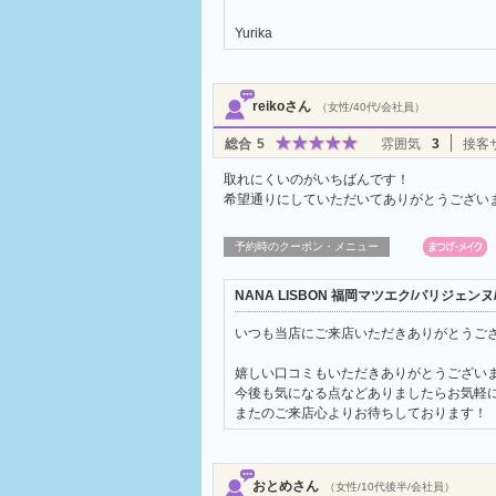
Yurika
reikoさん
（女性/40代/会社員）
総合
5
雰囲気
3
接客
取れにくいのがいちばんです！
希望通りにしていただいてありがとうござい
予約時のクーポン・メニュー
NANA LISBON 福岡マツエク/パリジェ
いつも当店にご来店いただきありがとうご
嬉しい口コミもいただきありがとうござい
今後も気になる点などありましたらお気軽
またのご来店心よりお待ちしております！
おとめさん
（女性/10代後半/会社員）