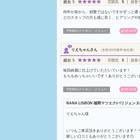
総合
5
雰囲気
5
接客
何年か前から、頻繁ではないですがずっと通
どのスタッフの方も感じ良く、ヒアリングや施
予約時のクーポン・メニュー
りえちゃんさん
（女性/20代後半/会社員）
総合
5
雰囲気
5
接客
毎回綺麗に仕上げていただいています！
もちもめっちゃいいです！ありがとうござい
予約時のクーポン・メニュー
NANA LISBON 福岡マツエク/パリジェ
りえちゃん様
いつもご来店頂きありがとうございます＾
嬉しい口コミもありがとうございます◎