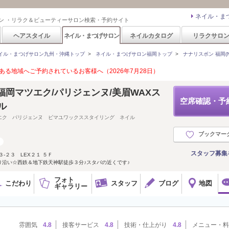
ネイル・ま
ン ・リラク＆ビューティーサロン検索・予約サイト
ヘアスタイル
ネイル・まつげサロン
ネイルカタログ
リラクサロ
イル・まつげサロン九州・沖縄トップ
>
ネイル・まつげサロン福岡トップ
>
ナナリスボン 福岡(NA
る地域へご予約されているお客様へ（2026年7月28日）
ON 福岡マツエク/パリジェンヌ/美眉WAXス
空席確認・予
ル
エク パリジェンヌ ビマユワックススタイリング ネイル
ブックマー
スタッフ募集
-２３ LEX２１ ５Ｆ
り沿い☆西鉄＆地下鉄天神駅徒歩３分♪スタバの近くです♪
フォト
こだわり
スタッフ
ブログ
地図
ギャラリー
雰囲気
4.8
接客サービス
4.8
技術・仕上がり
4.8
メニュー・料