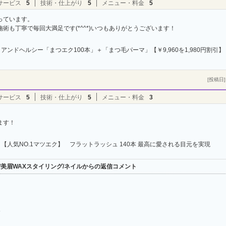
サービス
5
技術・仕上がり
5
メニュー・料金
5
っています。
術も丁寧で毎回大満足です(*^^*)いつもありがとうございます！
アンドヘルシー「まつエク100本」＋「まつ毛パーマ」【￥9,960を1,980円割引】
[投稿日] 
サービス
5
技術・仕上がり
5
メニュー・料金
3
ます！
【人気NO.1マツエク】 フラットラッシュ 140本 最高に愛される目元を実現
ンヌ/美眉WAXスタイリング/ネイルからの返信コメント
＾