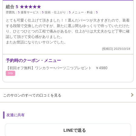
総合
5
★
★
★
★
★
雰囲気：
5
接客サービス：
5
技術・仕上がり：
5
メニュー・料金：
5
とても可愛く仕上げて頂きました！！選んだパーツが大きすぎたので、装着
する段階で交換したのですが、新たに選ぶ間もゆっくりで待っていただけた
り、ひとつひとつの工程で痛みがあるか、仕上がりは大丈夫かなど丁寧に確
認して頂けて安心感がありました。
またお世話になりたいサロンでした。
[投稿日] 2025/10/18
予約時のクーポン・メニュー
【初回オフ無料】ワンカラー+パーツ二つプレゼント ￥4980
ﾈｲﾙ
このサロンのすべての口コミを見る
友達に共有
LINEで送る