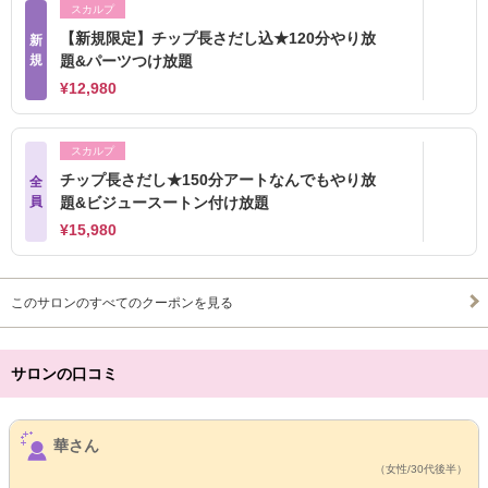
スカルプ
【新規限定】チップ長さだし込★120分やり放
新
規
題&パーツつけ放題
¥12,980
スカルプ
チップ長さだし★150分アートなんでもやり放
全
員
題&ビジュースートン付け放題
¥15,980
このサロンのすべてのクーポンを見る
サロンの口コミ
サロンPick Up
華さん
（女性/30代後半）