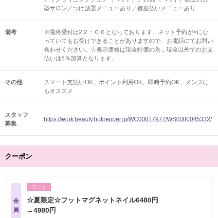
型サロン／つけ放題メニューあり／都度払いメニューあり
備考
※最終受付は2２：００となっております。ネット予約が×にな
っていてもお受けできることがありますので、お電話にてお問い
合わせください。☆表示価格は現金特価の為，現金以外でのお支
払いは5％加算となります。
その他
スマート支払いOK
ポイント利用OK
即時予約OK
メンズに
もオススメ
スタッフ
https://work.beauty.hotpepper.jp/WC00017977/WS0000045332/
募集
クーポン
フット
☆夏限定☆フットマグネットネイル6480円
全
員
→4980円