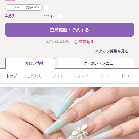
スマート支払いOK
4.67
（507件）
空席確認・予約する
空席あり
本日の空席状況：
◯
スタッフ募集を見る
クーポン・メニュー
サロン情報
トップ
こだわり
フォト
スタッフ
ブログ
口コミ