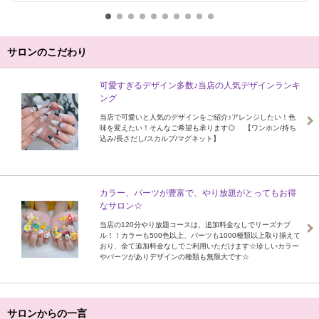
サロンのこだわり
可愛すぎるデザイン多数♪当店の人気デザインランキ
ング
当店で可愛いと人気のデザインをご紹介♪アレンジしたい！色
味を変えたい！そんなご希望も承ります◎ 【ワンホン/持ち
込み/長さだし/スカルプ/マグネット】
カラー、パーツが豊富で、やり放題がとってもお得
なサロン☆
当店の120分やり放題コースは、追加料金なしでリーズナブ
ル！！カラーも500色以上、パーツも1000種類以上取り揃えて
おり、全て追加料金なしでご利用いただけます☆珍しいカラー
やパーツがありデザインの種類も無限大です☆
サロンからの一言