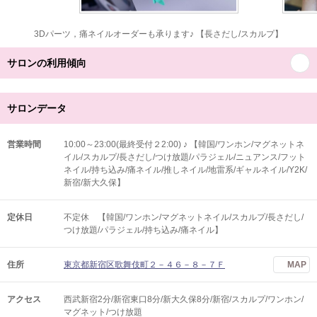
3Dパーツ，痛ネイルオーダーも承ります♪ 【長さだし/スカルプ】
サロンの利用傾向
サロンデータ
営業時間
10:00～23:00(最終受付２2:00) ♪ 【韓国/ワンホン/マグネットネ
イル/スカルプ/長さだし/つけ放題/パラジェル/ニュアンス/フット
ネイル/持ち込み/痛ネイル/推しネイル/地雷系/ギャルネイル/Y2K/
新宿/新大久保】
定休日
不定休 【韓国/ワンホン/マグネットネイル/スカルプ/長さだし/
つけ放題/パラジェル/持ち込み/痛ネイル】
住所
東京都新宿区歌舞伎町２－４６－８－７Ｆ
MAP
アクセス
西武新宿2分/新宿東口8分/新大久保8分/新宿/スカルプ/ワンホン/
マグネット/つけ放題