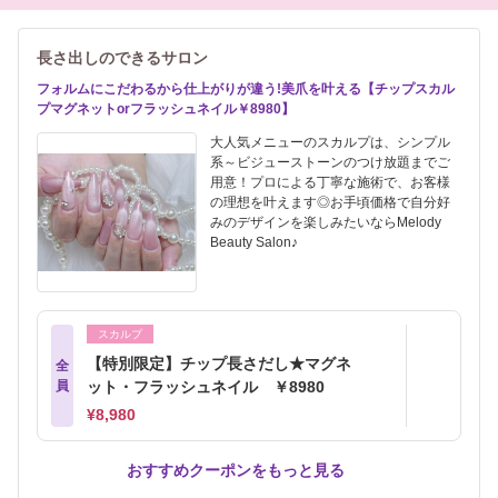
長さ出しのできるサロン
フォルムにこだわるから仕上がりが違う!美爪を叶える【チップスカル
プマグネットorフラッシュネイル￥8980】
大人気メニューのスカルプは、シンプル
系～ビジューストーンのつけ放題までご
用意！プロによる丁寧な施術で、お客様
の理想を叶えます◎お手頃価格で自分好
みのデザインを楽しみたいならMelody
Beauty Salon♪
スカルプ
【特別限定】チップ長さだし★マグネ
全
員
ット・フラッシュネイル ￥8980
¥8,980
おすすめクーポンをもっと見る