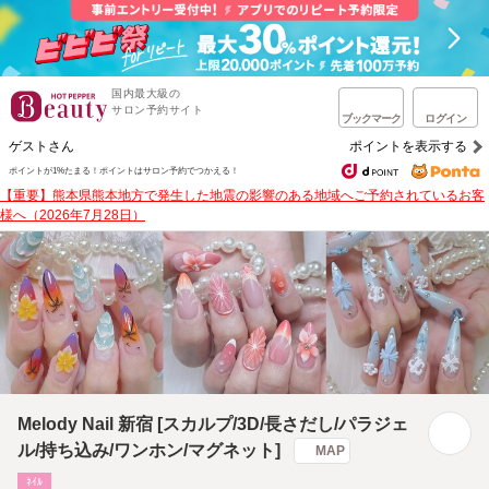
国内最大級の
サロン予約サイト
ブックマーク
ログイン
ゲストさん
ポイントを表示する
ポイントが1%たまる！
ポイントはサロン予約でつかえる！
【重要】熊本県熊本地方で発生した地震の影響のある地域へご予約されているお客
様へ（2026年7月28日）
Melody Nail 新宿 [スカルプ/3D/長さだし/パラジェ
ル/持ち込み/ワンホン/マグネット]
MAP
ﾈｲﾙ