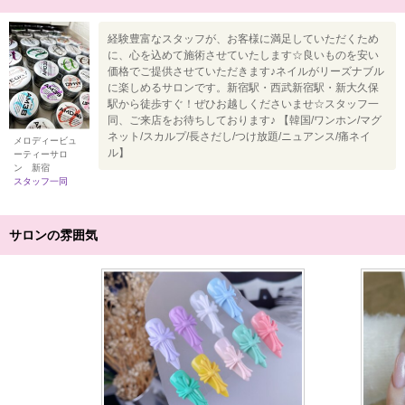
経験豊富なスタッフが、お客様に満足していただくため
に、心を込めて施術させていたします☆良いものを安い
価格でご提供させていただきます♪ネイルがリーズナブル
に楽しめるサロンです。新宿駅・西武新宿駅・新大久保
駅から徒歩すぐ！ぜひお越しくださいませ☆スタッフ一
同、ご来店をお待ちしております♪ 【韓国/ワンホン/マグ
ネット/スカルプ/長さだし/つけ放題/ニュアンス/痛ネイ
メロディービュ
ル】
ーティーサロ
ン 新宿
スタッフ一同
サロンの雰囲気