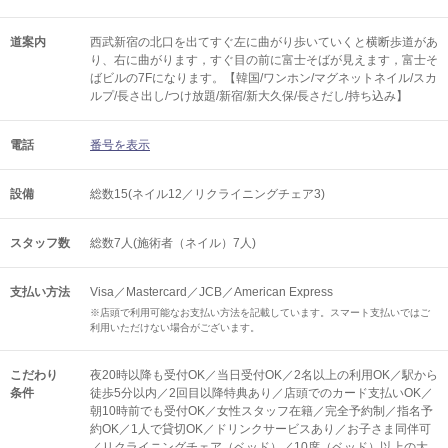
道案内
西武新宿の北口を出てすぐ左に曲がり歩いていくと横断歩道があ
り、右に曲がります，すぐ目の前に富士そばが見えます，富士そ
ばビルの7Fになります。【韓国/ワンホン/マグネットネイル/スカ
ルプ/長さ出し/つけ放題/新宿/新大久保/長さだし/持ち込み】
電話
番号を表示
設備
総数15(ネイル12／リクライニングチェア3)
スタッフ数
総数7人(施術者（ネイル）7人)
支払い方法
Visa／Mastercard／JCB／American Express
※店頭で利用可能なお支払い方法を記載しています。スマート支払いではご
利用いただけない場合がございます。
こだわり
夜20時以降も受付OK／当日受付OK／2名以上の利用OK／駅から
条件
徒歩5分以内／2回目以降特典あり／店頭でのカード支払いOK／
朝10時前でも受付OK／女性スタッフ在籍／完全予約制／指名予
約OK／1人で貸切OK／ドリンクサービスあり／お子さま同伴可
／リクライニングチェア（ベッド）／10席（ベッド）以上の大