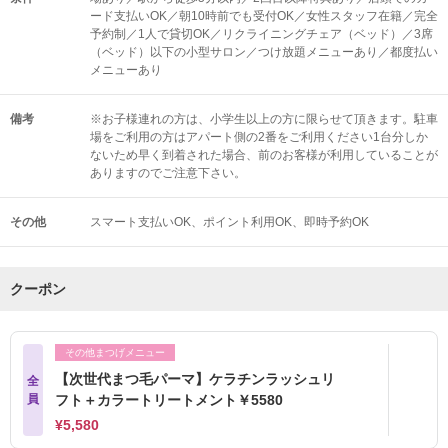
ード支払いOK／朝10時前でも受付OK／女性スタッフ在籍／完全
予約制／1人で貸切OK／リクライニングチェア（ベッド）／3席
（ベッド）以下の小型サロン／つけ放題メニューあり／都度払い
メニューあり
備考
※お子様連れの方は、小学生以上の方に限らせて頂きます。駐車
場をご利用の方はアパート側の2番をご利用ください1台分しか
ないため早く到着された場合、前のお客様が利用していることが
ありますのでご注意下さい。
その他
スマート支払いOK
ポイント利用OK
即時予約OK
クーポン
その他まつげメニュー
【次世代まつ毛パーマ】ケラチンラッシュリ
全
員
フト＋カラートリートメント￥5580
¥5,580