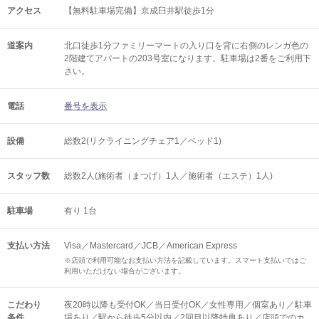
アクセス
【無料駐車場完備】京成臼井駅徒歩1分
道案内
北口徒歩1分ファミリーマートの入り口を背に右側のレンガ色の
2階建てアパートの203号室になります。駐車場は2番をご利用下
さい。
電話
番号を表示
設備
総数2(リクライニングチェア1／ベッド1)
スタッフ数
総数2人(施術者（まつげ）1人／施術者（エステ）1人)
駐車場
有り 1台
支払い方法
Visa／Mastercard／JCB／American Express
※店頭で利用可能なお支払い方法を記載しています。スマート支払いではご
利用いただけない場合がございます。
こだわり
夜20時以降も受付OK／当日受付OK／女性専用／個室あり／駐車
条件
場あり／駅から徒歩5分以内／2回目以降特典あり／店頭でのカ