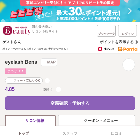
国内最大級の
サロン予約サイト
ブックマーク
ログイン
ゲストさん
ポイントを表示する
ポイントが1%たまる！
ポイントはサロン予約でつかえる！
eyelash Bens
MAP
まつげ･ﾒｲｸ
スマート支払いOK
4.85
（56件）
空席確認・予約する
クーポン・メニュー
サロン情報
トップ
スタッフ
口コミ