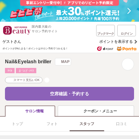
国内最大級の
サロン予約サイト
ブックマーク
ログイン
ゲストさん
ポイントを表示する
ポイントが1%たまる！
ポイントはサロン予約でつかえる！
Nail&Eyelash briller
MAP
ﾈｲﾙ
まつげ･ﾒｲｸ
スマート支払いOK
空席確認・予約する
クーポン・メニュー
サロン情報
トップ
フォト
スタッフ
口コミ