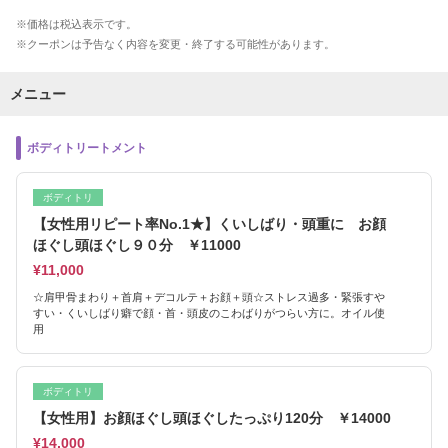
価格は税込表示です。
クーポンは予告なく内容を変更・終了する可能性があります。
メニュー
ボディトリートメント
ボディトリ
【女性用リピート率No.1★】くいしばり・頭重に お顔
ほぐし頭ほぐし９０分 ￥11000
¥11,000
☆肩甲骨まわり＋首肩＋デコルテ＋お顔＋頭☆ストレス過多・緊張すや
すい・くいしばり癖で顔・首・頭皮のこわばりがつらい方に。オイル使
用
ボディトリ
【女性用】お顔ほぐし頭ほぐしたっぷり120分 ￥14000
¥14,000