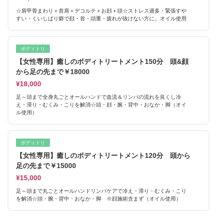
☆肩甲骨まわり＋首肩＋デコルテ＋お顔＋頭☆ストレス過多・緊張すや
すい・くいしばり癖で顔・首・頭重・疲れが抜けない方に。オイル使用
ボディトリ
【女性専用】癒しのボディトリートメント150分 頭&顔
から足の先まで￥18000
¥18,000
足～頭まで全身丸ごとオールハンドで血流＆リンパの流れを良くし冷
え・滞り・むくみ・こりを解消☆頭・顔・腕・背中・おなか・脚（オイ
ル使用）
ボディトリ
【女性専用】癒しのボディトリートメント120分 頭から
足の先まで￥15000
¥15,000
足～頭まで丸ごとオールハンドリンパケアで冷え・滞り・むくみ・こり
を解消☆頭・腕・背中・おなか・脚 ※顔施術含まず（オイル使用）