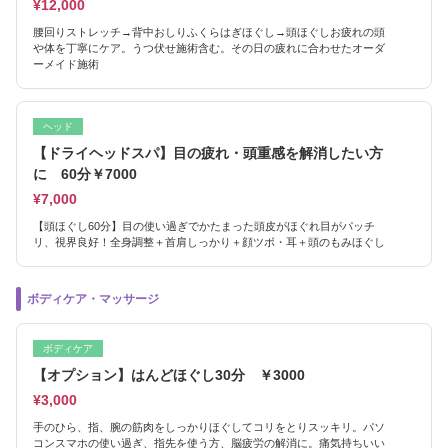
¥12,000
腰回りストレッチ→背中おしりふくらはぎほぐし→頭ほぐしお疲れの頭
や体を丁寧にケア。うつ伏せ施術含む。その日の疲れに合わせたオーダ
ーメイド施術
ヘッド
【ドライヘッドスパ】目の疲れ・頭重感を解消したい方
に 60分￥7000
¥7,000
【頭ほぐし60分】目の使い過ぎでかたまった頭皮がほぐれ目がパッチ
リ、視界良好！全身調整＋首肩しっかり＋顔ツボ・耳＋頭のもみほぐし
ボディケア・マッサージ
ボディケア
【オプション】はんどほぐし30分 ￥3000
¥3,000
手のひら、指、腕の筋肉をしっかりほぐしてコリをとりスッキリ。パソ
コンスマホの使い過ぎ、指先を使う方、脳疲労の解消に。痛気持ちいい