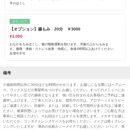
手のほぐし
ボディケア
【オプション】腸もみ 20分 ￥3000
¥3,000
おなかをもみほぐし、腸の蠕動運動を助けます。洋服の上からもみま
す。腰痛・便秘・ストレス改善・快眠に。食後1時間以上あけてください.
生理中不可
備考
※施術時間以外に30分ほどお時間がかかります。お越しになる際にはヘアムー
ス、ワックスなどの整髪料をつけずにお越しください。すべてのメニューにお
いてやさしい圧での施術となります。強い圧を好まれるお客様のご予約はご遠
慮申し上げます。ご了承くださいませ。授乳中の方は、アロマヘッドセラピー
はご遠慮ください。妊娠中、または、妊娠している可能性がある方はご遠慮く
ださい。健康状態によってはお受けできない場合がございます。ご心配な方は
事前にご相談ください。※お顔ほぐしはオイルを使用します。メガネでお越し
いただくか、コンタクトレンズケースをお持ちください。メイクは軽くクレン
ジングいたしますが、薄めの化粧かノーメイクでお越しください（パック、美