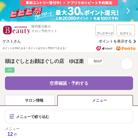
国内最大級の
サロン予約サイト
ブックマーク
ログイン
ゲストさん
ポイントを表示する
ポイントが1%たまる！
ポイントはサロン予約でつかえる！
頭ほぐしとお顔ほぐしの店 ゆほ楽
MAP
ﾘﾗｸ
空席確認・予約する
サロン情報
メニュー
メニューで絞り込む
メニュー
12
件