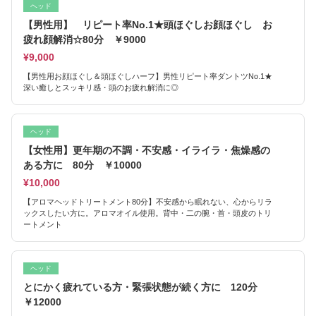
ヘッド
【男性用】 リピート率No.1★頭ほぐしお顔ほぐし お
疲れ顔解消☆80分 ￥9000
¥9,000
【男性用お顔ほぐし＆頭ほぐしハーフ】男性リピート率ダントツNo.1★
深い癒しとスッキリ感・頭のお疲れ解消に◎
ヘッド
【女性用】更年期の不調・不安感・イライラ・焦燥感の
ある方に 80分 ￥10000
¥10,000
【アロマヘッドトリートメント80分】不安感から眠れない、心からリラ
ックスしたい方に。アロマオイル使用。背中・二の腕・首・頭皮のトリ
ートメント
ヘッド
とにかく疲れている方・緊張状態が続く方に 120分
￥12000