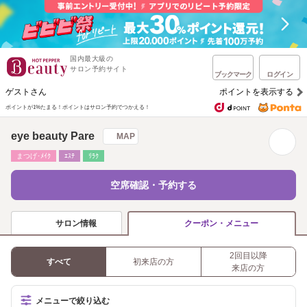
国内最大級の
サロン予約サイト
ブックマーク
ログイン
ゲストさん
ポイントを表示する
ポイントが1%たまる！
ポイントはサロン予約でつかえる！
eye beauty Pare
MAP
まつげ･ﾒｲｸ
ｴｽﾃ
ﾘﾗｸ
空席確認・予約する
サロン情報
クーポン・メニュー
2回目以降
すべて
初来店の方
来店の方
メニューで絞り込む