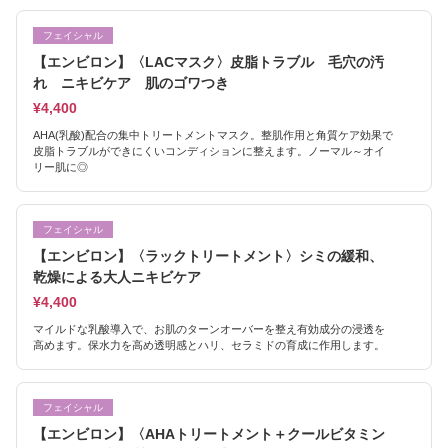
フェイシャル
【エンビロン】〈LACマスク〉皮脂トラブル 毛穴の汚
れ ニキビケア 肌のゴワつき
¥4,400
AHA(乳酸)配合の集中トリートメントマスク。整肌作用と角質ケア効果で
皮脂トラブルができにくいコンディションに整えます。ノーマル～オイ
リー肌に◎
フェイシャル
【エンビロン】〈ラックトリートメント〉シミの緩和、
乾燥による大人ニキビケア
¥4,400
マイルドな乳酸導入で、お肌のターンオーバーを整え有効成分の浸透を
高めます。保水力を高め透明感とハリ、セラミドの育成に作用します。
フェイシャル
【エンビロン】〈AHAトリートメント＋クールビタミン