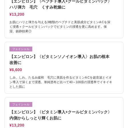
【エンビロン】〈ペプチド導入+クールビタミンパック〉
ハリ弾力 毛穴 くすみ乾燥に
¥13,200
お肌にハリと弾力を与える3種類のペプチドと美肌成分ビタミンA Cを深
く浸透＋クールビタミンパックでビタミンの浸透を更に高めます。保
湿、鎮静効果◎
フェイシャル
【エンビロン】〈ビタミンソノイオン導入〉お肌の根本
改善に
¥6,600
しみ、しわ、たるみ緩和 毛穴に美肌を作るビタミンA Cを超音波とイオ
ン導入で深くまで浸透。単純塗布と比べて40～100倍の浸透率でイキイキ
とした肌に
フェイシャル
【エンビロン】〈ビタミン導入+クールビタミンパック〉
内側からしっとり輝くお肌に
¥13,200