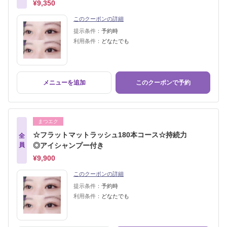
¥9,350
このクーポンの詳細
提示条件：
予約時
利用条件：
どなたでも
メニューを追加
このクーポンで予約
まつエク
☆フラットマットラッシュ180本コース☆持続力
全
員
◎アイシャンプー付き
¥9,900
このクーポンの詳細
提示条件：
予約時
利用条件：
どなたでも