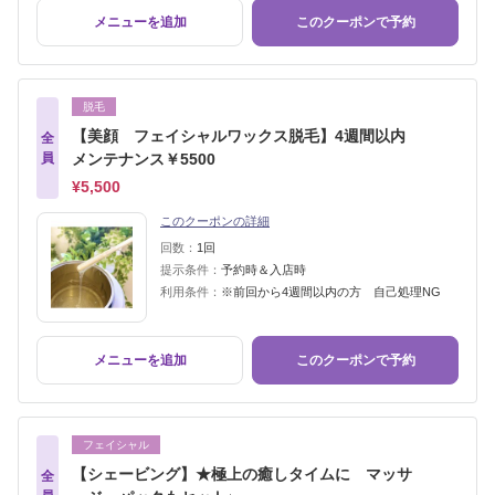
メニューを追加
このクーポンで予約
脱毛
【美顔 フェイシャルワックス脱毛】4週間以内
全
員
メンテナンス￥5500
¥5,500
このクーポンの詳細
回数：
1回
提示条件：
予約時＆入店時
利用条件：
※前回から4週間以内の方 自己処理NG
メニューを追加
このクーポンで予約
フェイシャル
【シェービング】★極上の癒しタイムに マッサ
全