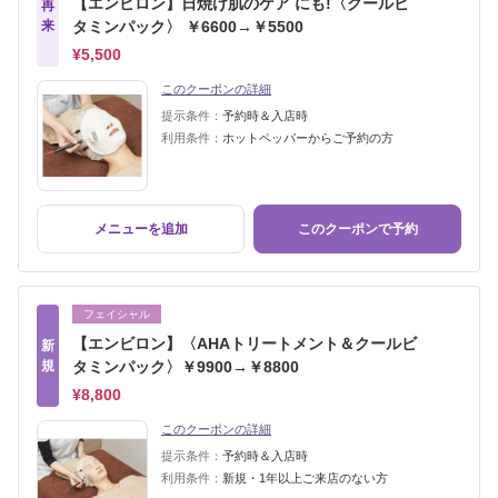
【エンビロン】日焼け肌のケア にも!〈クールビ
再
来
タミンパック〉 ￥6600→￥5500
¥5,500
このクーポンの詳細
提示条件：
予約時＆入店時
利用条件：
ホットペッパーからご予約の方
メニューを追加
このクーポンで予約
フェイシャル
【エンビロン】〈AHAトリートメント＆クールビ
新
規
タミンパック〉￥9900→￥8800
¥8,800
このクーポンの詳細
提示条件：
予約時＆入店時
利用条件：
新規・1年以上ご来店のない方