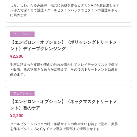
しみ、しわ、たるみ緩和 毛穴に美肌を作るビタミンA Cを超音波とイオ
ン導入で深くまで浸透＋クールビタミンパックでビタミンの浸透をさら
に高めます
フェイシャル
【エンビロン・オプション】〈ポリッシングトリートメ
ント〉ディープクレンジング
¥2,200
毛穴に詰まった皮脂や表面の汚れを溶かしてクレイテックマスクで保湿
と吸着。肌の状態をなめらかに整えて その後のトリートメント効果を
高めます。
フェイシャル
【エンビロン・オプション】〈ネックマスクトリートメ
ント〉首のケア
¥2,200
クールビタミンパックの時に年齢サインの出やすいお首まで塗布。美肌
を作るビタミン AとCをイオン導入で深部まで浸透させます