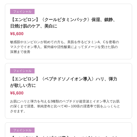
フェイシャル
【エンビロン】〈クールビタミンパック〉保湿、鎮静、
日焼け肌のケア、美白に
¥6,600
敏感肌やエンビロンが初めての方も。美肌を作るビタミンA、Cを密着の
マスクでイオン導入。紫外線や活性酸素によってダメージを受けた肌の
深層まで改善
フェイシャル
【エンビロン】〈ペプチドソノイオン導入〉ハリ、弾力
が欲しい方に
¥6,600
お肌にハリと弾力を与える3種類のペプチドが超音波とイオン導入でお肌
の深くまで浸透。単純塗布と比べて40～100倍の浸透率で肌をふっくらと
させます。
フェイシャル