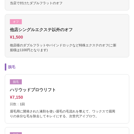
当店で付けたダブルフラットのオフ
オフ
他店シングルエクステ以外のオフ
¥1,500
他店様のダブルフラットやバインドロックなど特殊エクステのオフ(ご新
規様は1100円となります)
脱毛
脱毛
ハリウッドブロウリフト
¥7,150
回数：
1回
眉毛用に開発された液剤を使い眉毛の毛流れを整えて、ワックスで眉周
りの余分な毛を除去してキレイにする、次世代アイブロウ。