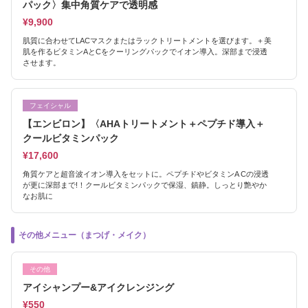
パック〉集中角質ケアで透明感
¥9,900
肌質に合わせてLACマスクまたはラックトリートメントを選びます。＋美
肌を作るビタミンAとCをクーリングパックでイオン導入。深部まで浸透
させます。
フェイシャル
【エンビロン】〈AHAトリートメント＋ペプチド導入＋
クールビタミンパック
¥17,600
角質ケアと超音波イオン導入をセットに。ペプチドやビタミンA Cの浸透
が更に深部まで!！クールビタミンパックで保湿、鎮静。しっとり艶やか
なお肌に
その他メニュー（まつげ・メイク）
その他
アイシャンプー&アイクレンジング
¥550