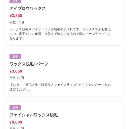
脱毛
アイブロウワックス
¥3,850
回数：
1回
ワックス脱毛＆ツイザーによる眉毛の手入れです。ワックスで形も整え
つつ、産毛や古い角質・皮脂まで除去できるので肌のトーンアップにも
なります♪
脱毛
ワックス脱毛1パーツ
¥3,850
回数：
1回
【おでこ／眉毛／鼻／口周り／フェイスライン】からしたいパーツをお
選びください。
脱毛
フェイシャルワックス脱毛
¥8,800
回数：
1回