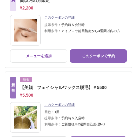
員
間以内の方限定
¥2,200
このクーポンの詳細
提示条件：
予約時＆会計時
利用条件：
アイブロウ前回施術から4週間以内の方
メニューを追加
このクーポンで予約
脱毛
新
【美顔 フェイシャルワックス脱毛】￥5500
規
¥5,500
このクーポンの詳細
回数：
1回
提示条件：
予約時＆入店時
利用条件：
ご新規様※2週間自己処理NG