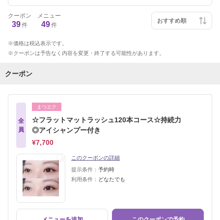
クーポン
メニュー
39
49
件
件
価格は税込表示です。
クーポンは予告なく内容を変更・終了する可能性があります。
クーポン
まつエク
☆フラットマットラッシュ120本コース☆持続力
全
員
◎アイシャンプー付き
¥7,700
このクーポンの詳細
提示条件：
予約時
利用条件：
どなたでも
メニューを追加
このクーポンで予約