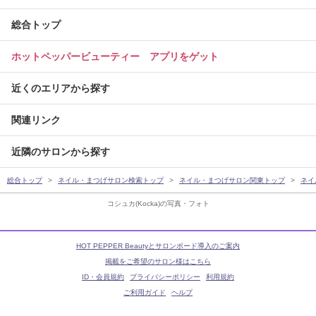
総合トップ
ホットペッパービューティー アプリをゲット
近くのエリアから探す
関連リンク
近隣のサロンから探す
総合トップ
ネイル・まつげサロン検索トップ
ネイル・まつげサロン関東トップ
ネイ
コシュカ(Kocka)の写真・フォト
HOT PEPPER Beautyとサロンボード導入のご案内
掲載をご希望のサロン様はこちら
ID・会員規約
プライバシーポリシー
利用規約
ご利用ガイド
ヘルプ