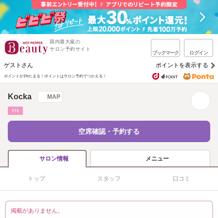
国内最大級の
サロン予約サイト
ブックマーク
ログイン
ゲストさん
ポイントを表示する
ポイントが1%たまる！
ポイントはサロン予約でつかえる！
Kocka
MAP
ﾈｲﾙ
空席確認・予約する
メニュー
サロン情報
トップ
スタッフ
口コミ
掲載がありません。