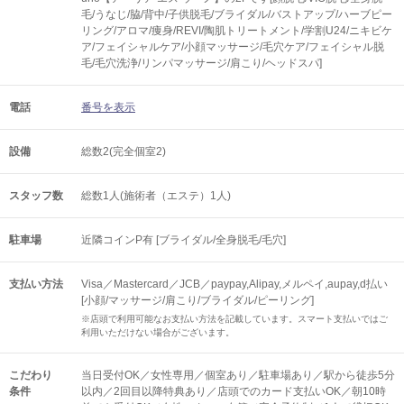
毛/うなじ/脇/背中/子供脱毛/ブライダル/バストアップ/ハーブピー
リング/アロマ/痩身/REVI/陶肌トリートメント/学割U24/ニキビケ
ア/フェイシャルケア/小顔マッサージ/毛穴ケア/フェイシャル脱
毛/毛穴洗浄/リンパマッサージ/肩こり/ヘッドスパ]
電話
番号を表示
設備
総数2(完全個室2)
スタッフ数
総数1人(施術者（エステ）1人)
駐車場
近隣コインP有 [ブライダル/全身脱毛/毛穴]
支払い方法
Visa／Mastercard／JCB／paypay,Alipay,メルペイ,aupay,d払い
[小顔/マッサージ/肩こり/ブライダル/ピーリング]
※店頭で利用可能なお支払い方法を記載しています。スマート支払いではご
利用いただけない場合がございます。
こだわり
当日受付OK／女性専用／個室あり／駐車場あり／駅から徒歩5分
条件
以内／2回目以降特典あり／店頭でのカード支払いOK／朝10時