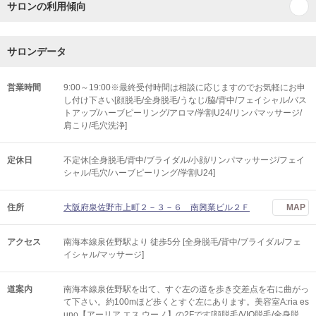
サロンの利用傾向
サロンデータ
営業時間
9:00～19:00※最終受付時間は相談に応じますのでお気軽にお申
し付け下さい[顔脱毛/全身脱毛/うなじ/脇/背中/フェイシャル/バス
トアップ/ハーブピーリング/アロマ/学割U24/リンパマッサージ/
肩こり/毛穴洗浄]
定休日
不定休[全身脱毛/背中/ブライダル/小顔/リンパマッサージ/フェイ
シャル/毛穴/ハーブピーリング/学割U24]
住所
大阪府泉佐野市上町２－３－６ 南興業ビル２Ｆ
MAP
アクセス
南海本線泉佐野駅より 徒歩5分 [全身脱毛/背中/ブライダル/フェ
イシャル/マッサージ]
道案内
南海本線泉佐野駅を出て、すぐ左の道を歩き交差点を右に曲がっ
て下さい。約100mほど歩くとすぐ左にあります。美容室A:ria es
uno【アーリア エス ウーノ】の2Fです[顔脱毛/VIO脱毛/全身脱