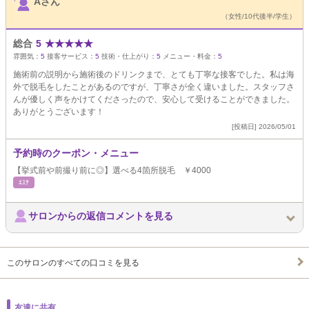
Aさん
（女性/10代後半/学生）
総合
5
★
★
★
★
★
雰囲気：
5
接客サービス：
5
技術・仕上がり：
5
メニュー・料金：
5
施術前の説明から施術後のドリンクまで、とても丁寧な接客でした。私は海
外で脱毛をしたことがあるのですが、丁寧さが全く違いました。スタッフさ
んが優しく声をかけてくださったので、安心して受けることができました。
ありがとうございます！
[投稿日] 2026/05/01
予約時のクーポン・メニュー
【挙式前や前撮り前に◎】選べる4箇所脱毛 ￥4000
ｴｽﾃ
サロンからの返信コメントを見る
このサロンのすべての口コミを見る
友達に共有