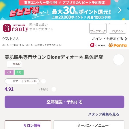
国内最大級の
サロン予約サイト
ブックマーク
ログイン
ゲストさん
ポイントを表示する
ポイントが1%たまる！
ポイントはサロン予約でつかえる！
美肌脱毛専門サロン Dioneディオーネ 泉佐野店
MAP
ｴｽﾃ
ﾘﾗｸ
スマート支払いOK
4.91
（38件）
空席確認・予約する
スタッフ募集を見る
クーポン・メニュー
サロン情報