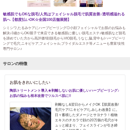
敏感肌でもOKな脱毛!人気はフェイシャル脱毛で肌質改善♪透明感溢れる
肌へ【都度払いOK☆全国100店舗展開】
シミシワ,たるみケアにハーブピーリング◎小顔フェイシャルでお肌のお悩みも
解決♪3歳からOK/親子で来店できる敏感肌に優しい脱毛エステ♪敏感肌など脱毛
を諦めていた方から高評価!!顔脱毛からVIO脱毛,うなじ,脇,背中も/ハーブピーリ
ングで毛穴,ニキビケア,フェイシャル,ブライダルエステ等メニューも豊富!女性
専門サロン♪
サロンの特徴
お肌をきれいにしたい
陶肌トリートメント導入★剥離しないお肌に優しいハーブピーリング♪
お肌の悩みも根本改善でツルスベ肌に!!
剥離なし&翌日からメイクOK【肌質改善/
毛穴ケア/ニキビケア/しみしわ改善】に。
日々蓄積したダメージとサヨナラ！植物
エキスのチカラで顔の20万個の毛穴がキ
ュッと縮まり、フェイスラインが引き締