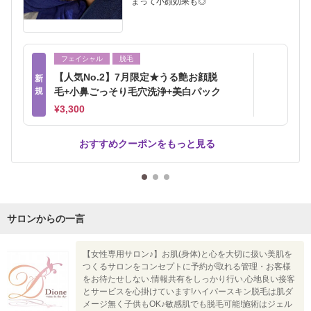
まって小顔効果も◎
フェイシャル
脱毛
【人気No.2】7月限定★うる艶お顔脱
新
規
毛+小鼻ごっそり毛穴洗浄+美白パック
¥3,300
おすすめクーポンをもっと見る
サロンからの一言
【女性専用サロン♪】お肌(身体)と心を大切に扱い美肌を
つくるサロンをコンセプトに予約が取れる管理・お客様
をお待たせしない.情報共有をしっかり行い,心地良い接客
とサービスを心掛けています!ハイパースキン脱毛は肌ダ
メージ無く子供もOK♪敏感肌でも脱毛可能!施術はジェル