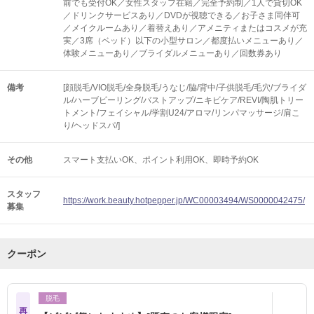
前でも受付OK／女性スタッフ在籍／完全予約制／1人で貸切OK
／ドリンクサービスあり／DVDが視聴できる／お子さま同伴可
／メイクルームあり／着替えあり／アメニティまたはコスメが充
実／3席（ベッド）以下の小型サロン／都度払いメニューあり／
体験メニューあり／ブライダルメニューあり／回数券あり
備考
[顔脱毛/VIO脱毛/全身脱毛/うなじ/脇/背中/子供脱毛/毛穴/ブライダ
ル/ハーブピーリング/バストアップ/ニキビケア/REVI/陶肌トリー
トメント/フェイシャル/学割U24/アロマ/リンパマッサージ/肩こ
り/ヘッドスパ/]
その他
スマート支払いOK
ポイント利用OK
即時予約OK
スタッフ
https://work.beauty.hotpepper.jp/WC00003494/WS0000042475/
募集
クーポン
脱毛
再