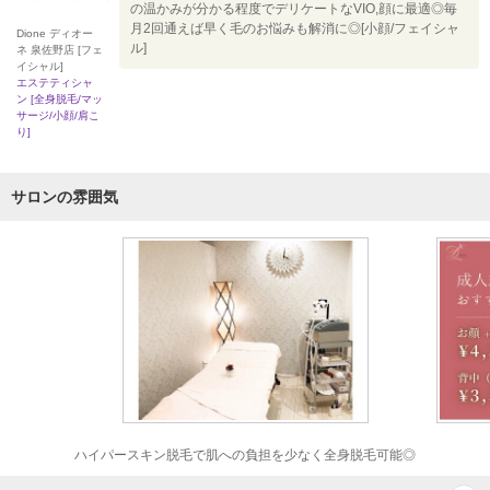
の温かみが分かる程度でデリケートなVIO,顔に最適◎毎
月2回通えば早く毛のお悩みも解消に◎[小顔/フェイシャ
Dione ディオー
ル]
ネ 泉佐野店 [フェ
イシャル]
エステティシャ
ン [全身脱毛/マッ
サージ/小顔/肩こ
り]
サロンの雰囲気
ハイパースキン脱毛で肌への負担を少なく全身脱毛可能◎